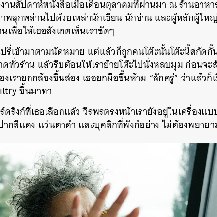
่งานสัปดาห์หนังสือเมื่อเดือนตุลาคมที่ผ่านมา
ณ
ร้านอาหา
ว่าพลุกพล่านไปด้วยเหล่านักเขียน
นักอ่าน
และผู้หลักผู้ใ
้านเพื่อให้เธอสังเกตเห็นเราชัดๆ
นปรี่เข้ามาตามนัดหมาย
แต่แล้วก็ถูกคนโต๊ะนั้นโต๊ะนี้สกัดกั
ดทั่วร้าน
แล้วรีบต้อนให้เราย้ายโต๊ะไปนั่งหลบมุม
ก่อนจะสั
องเรายกกล้องขึ้นส่อง
เธอยกมือขึ้นห้าม
“
สักครู่
”
ว่าแล้วก
ltry
ขึ้นมาทา
ดริงก์ที่เธอเลือกแล้ว
วีรพรตรงหน้าเรายังอยู่ในเครื่องแ
ปากสีแดง
แว่นตาดำ
และบุคลิกที่พังก์อย่าง
ไม่ต้องพยายา
นหา