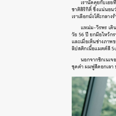
เรานัดคุยกับเธอที
ชาติสิริกิติ์
ซึ่งแน่นอน
เราเลือกนั่งโต๊ะกลางร
แหม่ม
–
วีรพร
เดิ
วัย
56
ปี
ยกมือไหว้กรา
และเมื่อเห็นช่างภาพข
ลิปสติกเนื้อแมตต์สี
Su
นอกจากซิกเนเจอร์
ชุดดำ
ผมฟูสีดอกเลา
ค้