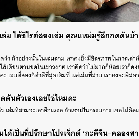
เล่ม
ได้ซีไรต์สองเล่ม
คุณแหม่มรู้สึกกดดันบ้า
ิดว่า
ถ้าอย่างนั้นในเล่มสาม
เราคงยิ่งมีอิสรภาพในการเล่า
–
ไส้เดือนตาบอดในเขาวงกต
เราคิดว่าไม่มากก็น้อยเราก็คงยั
มคะ
เล่มที่สองก็ทำดีที่สุดเต็มที่
แต่เล่มที่สาม
เราคงจะพิสดา
กดดันตัวเองเลยใช่ไหมคะ
้ว
เล่มที่สามจะเอาอีกเหรอ
ถ้าเธอเป็นกรรมการ
เธอไม่คิด
ด้เป็นที่ปรึกษาโปรเจ็กต์ ‘กะดีจีน
–
คลองสาน