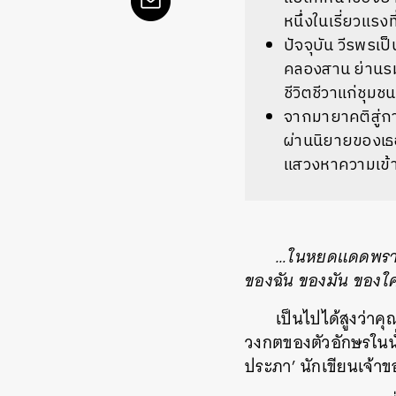
หนึ่งในเรี่ยวแรงท
ปัจจุบัน
วีรพรเป็
คลองสาน
ย่านร
ชีวิตชีวาแก่ชุมชน
จากมายาคติสู่
ผ่านนิยายของเธ
แสวงหาความเข้าใ
…
ในหยดแดดพรา
ของฉัน
ของมัน
ของใ
เป็นไปได้สูงว่าค
วงกตของตัวอักษรในนั
ประภา
’
นักเขียนเจ้าข