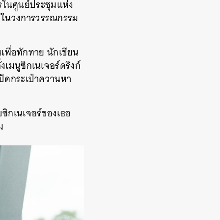
รในศูนย์ประชุมแห่ง
หญ่ในวงการวรรณกรรม
้นเพื่อทักทาย
นักเขียน
่งเมนูซิกเนเจอร์ดริงก์
็เปิดกระเป๋าควานหา
บบซิกเนเจอร์ของเธอ
ม