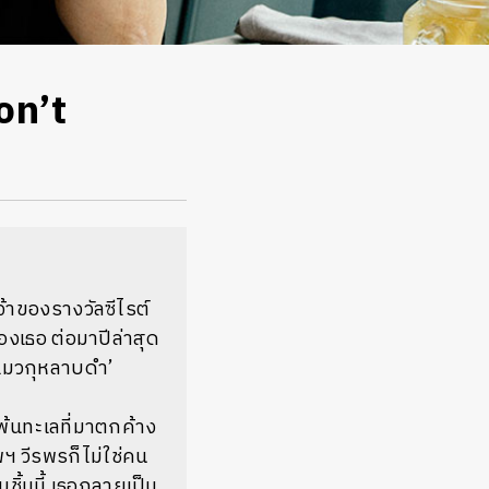
on’t
้าของรางวัลซีไรต์
ของเธอ
ต่อมาปีล่าสุด
แมวกุหลาบดำ
’
โพ้นทะเลที่มาตกค้าง
พฯ
วีรพรก็ไม่ใช่คน
ิ้นนี้
เธอกลายเป็น