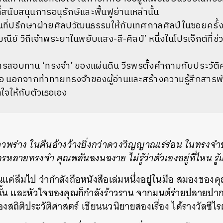
ี่สนับสนุนการอนุรักษ์และฟื้นฟูย่านเหล่านั้น
นที่ปรึกษาฝ่ายศิลปวัฒนธรรมให้กับเทศกาลศิลป์ในซอยครั้งท
มณีย์
วิถีเจ้าพระยาในพยับแสง
-
สี
-
ศิลป์
’
หนึ่งในโปรเจ็กต์ที่ช
การสอบทาน
‘
ทรงจำ
’
ของแผ่นดิน
วีรพรตั้งคำถามกับประวั
อ
นอกจากท้าทายทรงจำของผู้อ่านและสร้างความรู้สึกสารพั
จให้กับตัวเธอเอง
วพร่าง
ในคืนอ้างว้างยิ่งกว่าดวงวิญญาณเร่ร่อน
ในทรงจำ
ครหลายทรงจำ
คุณพลันฉงนฉงาย
ไม่รู้ว่าตัวเองอยู่ที่ไหน
รู
ุณแค่ลืมไป
ว่ากำลังถือหนังสือเล่มหนึ่งอยู่ในมือ
สมองของคุณ
้น
และหัวใจของคุณก็กำลังร้าวราน
จากมนต์ร่ายปลายปา
องสถิติประวัติศาสตร์
เขียนนวนิยายสองเรื่อง
ได้รางวัลซีไรต