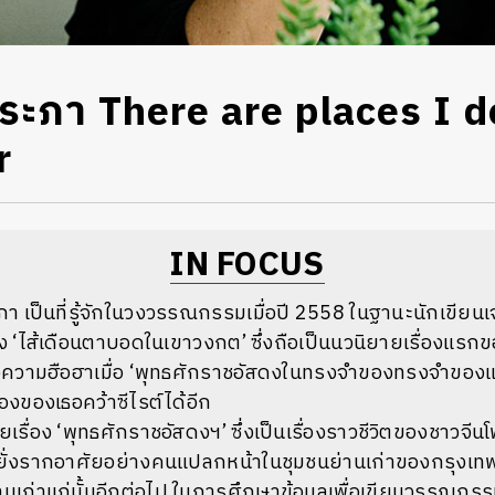
ประภา There are places I d
r
IN FOCUS
ะภา
เป็นที่รู้จักในวงวรรณกรรมเมื่อปี
2558
ในฐานะนักเขียนเจ
ง
‘
ไส้เดือนตาบอดในเขาวงกต
’
ซึ่งถือเป็นนวนิยายเรื่องแรก
งความฮือฮาเมื่อ
‘
พุทธศักราชอัสดงในทรงจำของทรงจำของ
สองของเธอคว้าซีไรต์ได้อีก
เรื่อง
‘
พุทธศักราชอัสดงฯ
’
ซึ่งเป็นเรื่องราวชีวิตของชาวจีน
ยั่งรากอาศัยอย่างคนแปลกหน้าในชุมชนย่านเก่าของกรุงเท
เก่าแก่นั้นอีกต่อไป
ในการศึกษาข้อมูลเพื่อเขียนวรรณกรรมช