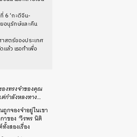
ี่
6 ‘
กะดีจีน
-
่วยอนุรักษ์และคืน
ติศาสตร์ของประเทศ
ดแล้ว
เธอทำเพื่อ
ของทรงจำของคุณ
้แต่กำลังหลงทาง
…
ถูกจองจำอยู่ในเขา
กกาของ
‘
วีรพร
นิติ
์ทั้งสองเรื่อง