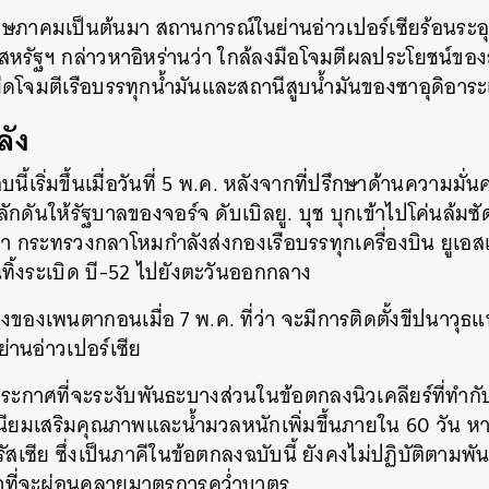
พฤษภาคมเป็นต้นมา สถานการณ์ในย่านอ่าวเปอร์เซียร้อนระอุ
สหรัฐฯ กล่าวหาอิหร่านว่า ใกล้ลงมือโจมตีผลประโยชน์ขอ
ดโจมตีเรือบรรทุกน้ำมันและสถานีสูบน้ำมันของซาอุดิอาระ
ลัง
นี้เริ่มขึ้นเมื่อวันที่ 5 พ.ค. หลังจากที่ปรึกษาด้านความม
ักดันให้รัฐบาลของจอร์จ ดับเบิลยู. บุช บุกเข้าไปโค่นล้มซั
่า กระทรวงกลาโหมกำลังส่งกองเรือบรรทุกเครื่องบิน ยูเอส
ินทิ้งระเบิด บี-52 ไปยังตะวันออกกลาง
องเพนตากอนเมื่อ 7 พ.ค. ที่ว่า จะมีการติดตั้งขีปนาวุธแ
่านอ่าวเปอร์เซีย
่านประกาศที่จะระงับพันธะบางส่วนในข้อตกลงนิวเคลียร์ที่ทำก
นียมเสริมคุณภาพและน้ำมวลหนักเพิ่มขึ้นภายใน 60 วัน หา
ัสเซีย ซึ่งเป็นภาคีในข้อตกลงฉบับนี้ ยังคงไม่ปฏิบัติตามพันธ
ที่จะผ่อนคลายมาตรการคว่ำบาตร
นหา