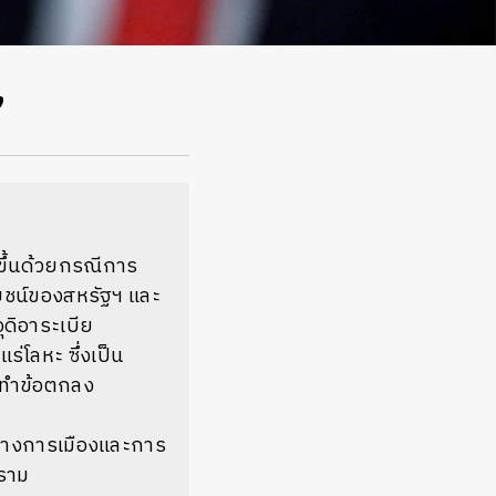
’
ขึ้นด้วยกรณีการ
ยชน์ของสหรัฐฯ และ
ุดิอาระเบีย
ร่โลหะ ซึ่งเป็น
ัดทำข้อตกลง
ธ์ทางการเมืองและการ
คราม