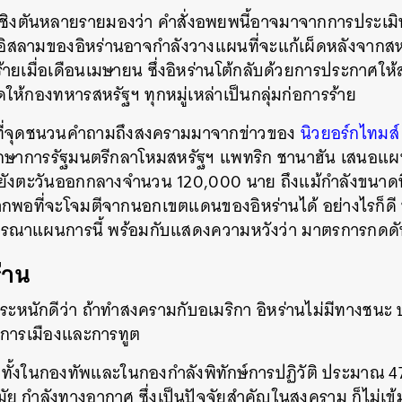
อชิงตันหลายรายมองว่า คำสั่งอพยพนี้อาจมาจากการประเมิน
ติอิสลามของอิหร่านอาจกำลังวางแผนที่จะแก้เผ็ดหลังจากสหร
รร้ายเมื่อเดือนเมษายน ซึ่งอิหร่านโต้กลับด้วยการประกาศให้
ห้กองทหารสหรัฐฯ ทุกหมู่เหล่าเป็นกลุ่มก่อการร้าย
ที่จุดชนวนคำถามถึงสงครามมาจากข่าวของ
นิวยอร์กไทมส์
า รักษาการรัฐมนตรีกลาโหมสหรัฐฯ แพทริก ชานาฮัน เสนอแ
ปยังตะวันออกกลางจำนวน 120,000 นาย ถึงแม้กำลังขนาดนี้
มากพอที่จะโจมตีจากนอกเขตแดนของอิหร่านได้ อย่างไรก็ดี
ิจารณาแผนการนี้ พร้อมกับแสดงความหวังว่า มาตรการกดดั
่าน
หนักดีว่า ถ้าทำสงครามกับอเมริกา อิหร่านไม่มีทางชนะ ประตู
ี่การเมืองและการทูต
ล ทั้งในกองทัพและในกองกำลังพิทักษ์การปฏิวัติ ประมาณ 
มัย กำลังทางอากาศ ซึ่งเป็นปัจจัยสำคัญในสงคราม ก็ไม่เข้