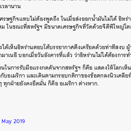
นเวลานาน
งเศรษฐกิจแทบไม่ต้องพูดถึง ในเมื่อส่งออกน้ำมันไม่ได้ อิหร่านจ
ในขณะที่สหรัฐฯ มีขนาดเศรษฐกิจที่วัดด้วยจีดีพีใหญ่โตก
ึงได้เห็นอิหร่านตอบโต้บรรยากาศตึงเครียดด้วยท่าทีสงบ ผู
ามาเนอี บอกเมื่อวันอังคารที่แล้ว ว่าอิหร่านไม่ได้ต้องกา
นในการรับมือแรงกดดันจากสหรัฐฯ ก็คือ แสดงให้โลกเห็นว
ับอเมริกา และเดินตามกรอบกติกาของข้อตกลงนิวเคลียร์ ฝ
ทุกฝ่ายยังคงยึดมั่น ก็คือ อเมริกา ต่างหาก.
5 May 2019