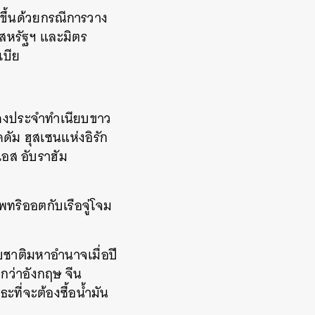
ขึ้นด้วยกรณีการวาง
งสหรัฐฯ และมิตร
เบีย
ั่นคงประจำทำเนียบขาว
ดดัม ฮุสเซนแห่งอิรัก
เอส อับราฮัม
พทริออตกับเรือจู่โจม
ับชาติมหาอำนาจเมื่อปี
กว่าอังกฤษ จีน
ะที่จะต้องซื้อน้ำมัน