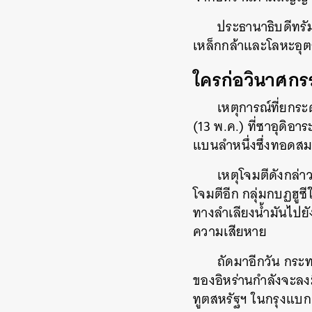
ประธานาธิบดีทรั
เหล็กกล้าและโลหะอุต
ใครก่อวินาศกร
เหตุการณ์ที่ยกระ
(13 พ.ค.) ที่ซาอุดิอาร
แบนลำหนึ่งซึ่งทอดสมออ
เหตุโจมตีดังกล่า
โจมตีอีก กลุ่มกบฏฮูซี
ทางลำเลียงน้ำมันไปยั
ความเสียหาย
ถัดมาอีกวัน กระท
ของอิหร่านกำลังจะลงมื
ทูตสหรัฐฯ ในกรุงแบ