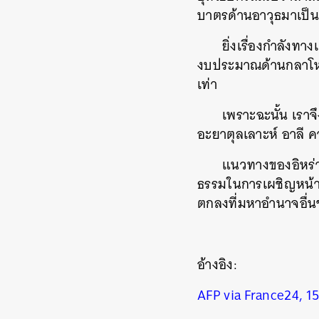
บาตรด้านอาวุธมาเป็
ยิ่งเรื่องกำลังทา
งบประมาณด้านกลาโหม 
เท่า
เพราะฉะนั้น เราจ
อะยาตุลเลาะห์ อาลี ค
แนวทางของอิหร่า
ธรรมในการเผชิญหน้าก
ตกลงที่มหาอำนาจอื่นๆ 
อ้างอิง:
AFP via France24, 1