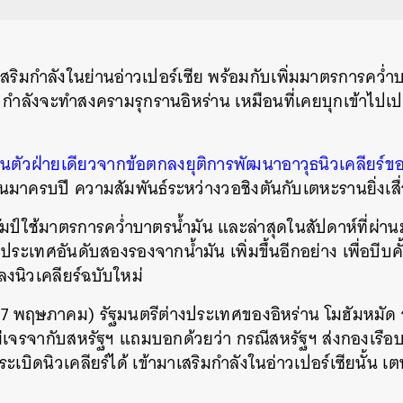
สริมกำลังในย่านอ่าวเปอร์เซีย พร้อมกับเพิ่มมาตรการคว่ำบา
ฐฯ กำลังจะทำสงครามรุกรานอิหร่าน เหมือนที่เคยบุกเข้าไ
นตัวฝ่ายเดียวจากข้อตกลงยุติการพัฒนาอาวุธนิวเคลียร์ขอ
านมาครบปี ความสัมพันธ์ระหว่างวอชิงตันกับเตหะรานยิ่งเส
ัมป์ใช้มาตรการคว่ำบาตรน้ำมัน และล่าสุดในสัปดาห์ที่ผ่าน
ระเทศอันดับสองรองจากน้ำมัน เพิ่มขึ้นอีกอย่าง เพื่อบีบคั
งนิวเคลียร์ฉบับใหม่
์ (17 พฤษภาคม) รัฐมนตรีต่างประเทศของอิหร่าน โมฮัมหมัด 
ม่เจรจากับสหรัฐฯ แถมบอกด้วยว่า กรณีสหรัฐฯ ส่งกองเรือบ
้งระเบิดนิวเคลียร์ได้ เข้ามาเสริมกำลังในอ่าวเปอร์เซียนั้น 