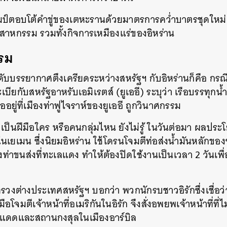
SHARE
TWEET
LINE
EMAIL
มป์ตอบโต้คำขู่ของเตหะรานด้วยมาตรการคว่ำบาตรชุดใหม่ 
สาหกรรม รวมทั้งกิจการเหมืองแร่ของอิหร่าน
รม
ดับบรรยากาศตึงเครียดระหว่างสหรัฐฯ กับอิหร่านก็คือ กรณีเม
ะเบียกับสหรัฐอาหรับเอมิเรตส์ (ยูเออี) ระบุว่า เรือบรรทุกน้
ยู่ที่เมืองท่าฟูไจราห์ของยูเออี ถูกวินาศกรรม
วเป็นฝีมือใคร หรือคนกลุ่มไหน ยังไม่รู้ ในวันต่อมา ผลประโ
ในเยเมน ซึ่งนิยมอิหร่าน ใช้โดรนโจมตีท่อส่งน้ำมันหลักของซ
งท่าขนส่งที่ทะเลแดง ทำให้ต้องปิดใช้งานเป็นเวลา 2 วันเ
รวงต่างประเทศสหรัฐฯ บอกว่า พวกนักรบชาวอิรักซึ่งเชื่อ
อโจมตีเจ้าหน้าที่อเมริกันในอิรัก จึงสั่งอพยพเจ้าหน้าที่ท
กแดดและสถานกงสุลในเมืองอาร์บิล