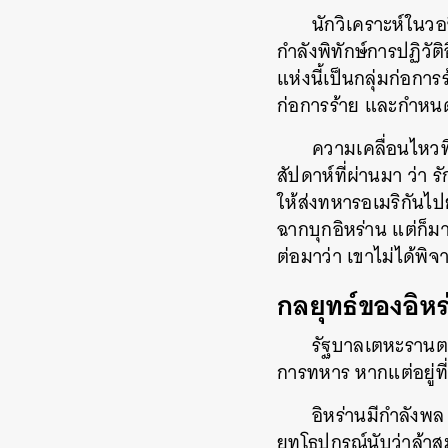
นักวิเคราะห์ในว
กำลังพิทักษ์การปฏิวั
แห่งนี้เป็นกลุ่มก่อกา
ก่อการร้าย และกำหนดใ
ความเคลื่อนไหว
สัปดาห์ที่ผ่านมา ว่
ให้ส่งทหารอเมริกันไ
ฉากบุกอิหร่าน แต่ก็
ต่อมาว่า เขาไม่ได้พ
กลยุทธ์ของอิหร
รัฐบาลเตหะรานตระ
การทหาร หากแต่อยู่ท
อิหร่านมีกำลังพ
ยุทโธปกรณ์นับว่าล้าส