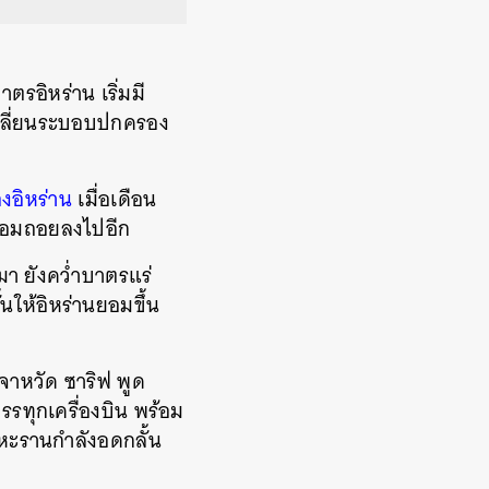
ตรอิหร่าน เริ่มมี
ปเปลี่ยนระบอบปกครอง
งอิหร่าน
เมื่อเดือน
ื่อมถอยลงไปอีก
มา ยังคว่ำบาตรแร่
้นให้อิหร่านยอมขึ้น
จาหวัด ซาริฟ พูด
รรทุกเครื่องบิน พร้อม
เตหะรานกำลังอดกลั้น