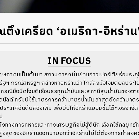
ตึงเครียด ‘อเมริกา-อิหร่าน
IN FOCUS
พฤษภาคมเป็นต้นมา สถานการณ์ในย่านอ่าวเปอร์เซียร้อนระอุ
ัฐฯ กรณีสหรัฐฯ กล่าวหาอิหร่านว่า ใกล้ลงมือโจมตีผลประโ
รณีมือมืดโจมตีเรือบรรทุกน้ำมันและสถานีสูบน้ำมันของซาอ
ดนัลด์ ทรัมป์ใช้มาตรการคว่ำบาตรน้ำมัน ล่าสุดยังคว่ำบาตรแ
ประเทศอันดับสองเพิ่ม เพื่อบีบให้อิหร่านยอมขึ้นโต๊ะเจรจาจ
ม่
กำลังทางการทหารและทางเศรษฐกิจไม่สู้ดีนัก เลือกใช้กลยุท
ำสูงสุดของอิหร่านออกมาบอกว่าอิหร่านไม่ได้ต้องการทำสง