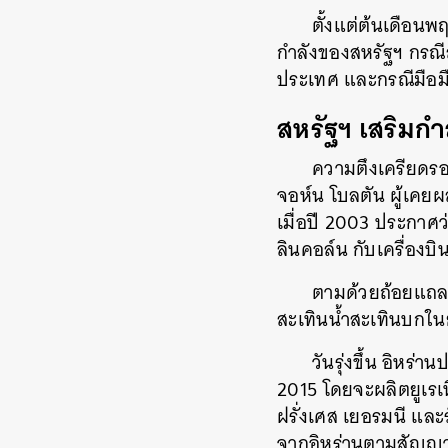
ตั้งแต่ต้นเดือน
กำลังของสหรัฐฯ กรณี
ประเทศ และกรณีมือมื
สหรัฐฯ เสริมกำ
ความตึงเครียดรอบ
จอห์น โบลตัน ผู้เคยผล
เมื่อปี 2003 ประกาศว
ลินคอล์น กับเครื่องบ
ตามด้วยถ้อยแถลงข
สะเทินน้ำสะเทินบกในย
วันรุ่งขึ้น อิหร
2015 โดยจะผลิตยูเรเ
ฝรั่งเศส เยอรมนี และร
จากอิหร่านตามสัญญา
ค้