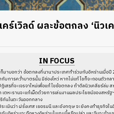
่แคร์เวิลด์ ผละข้อตกลง ‘นิวเค
IN FOCUS
าก็มาบอกว่า ข้อตกลงที่นานาประเทศทำร่วมกับอิหร่านเมื่อปี 
แลกกับการคว่ำบาตรนั้น มีช่องโหว่ หากไม่แก้ไขก็จะถอนตัวกล
ฏิเสธที่จะเจรจาใหม่เพื่อแก้ไขข้อตกลง ถ้าดีลนิวเคลียร์ล่ม 
ว่า เตหะรานจะแก้เผ็ดด้วยการเล่นงานผลประโยชน์ของสหรั
ริกันในตะวันออกกลาง
ะเมินว่า ฝรั่งเศส เยอรมนี และอังกฤษ จะยังคงทำธุรกิจใน
ิตรกับอิหร่านจะถือหางอิหร่านในเกมนี้หรือเปล่า และจีนจะอ้าแข