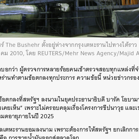
ร์ The Bushehr ตั้งอยู่ห่างจากกรุงเตหะรานไปทางใต้ราว
ตุลาคม 2010, โดย REUTERS/Mehr News Agency/Majid A
เอบอกว่า ผู้ตรวจการหลายร้อยคนเข้าตรวจสอบทุกแหล่งที่จำ
หร่านทำตามข้อตกลงทุกประการ ความข้อนี้ หน่วยข่าวกรอ
ข้อตกลงที่สหรัฐฯ ลงนามในยุคประธานาธิบดี บารัค โอบามา ฉ
ี่ผมเคยเห็น” เพราะไม่ครอบคลุมเรื่องโครงการขีปนาวุธ และเ
ะหมดอายุภายในปี 2025
ฐบาลเตหะรานยอมลงนาม เพราะต้องการให้สหรัฐฯ ยกเลิกกา
 คือ การขายน้ำมันออกสู่ตลาดโลก