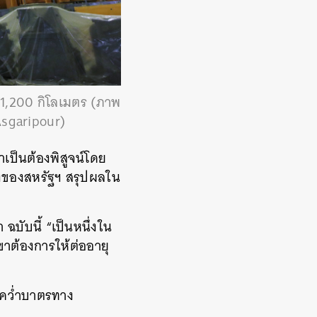
 1,200 กิโลเมตร (ภาพ
sgaripour)
เป็นต้องพิสูจน์โดย
งของสหรัฐฯ สรุปผลใน
บับนี้ “เป็นหนึ่งใน
ขาต้องการให้ต่ออายุ
รคว่ำบาตรทาง