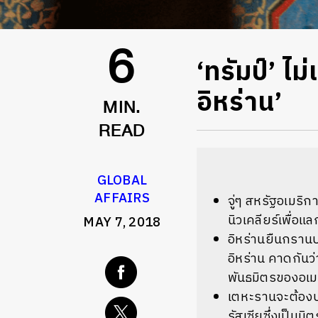
‘ทรัมป์’ ไม
6
อิหร่าน’
MIN.
READ
GLOBAL
AFFAIRS
จู่ๆ สหรัฐอเมริก
นิวเคลียร์เพื่อ
MAY 7, 2018
อิหร่านยืนกรานป
อิหร่าน คาดกัน
พันธมิตรของอเม
เตหะรานจะต้องปร
รัสเซียซึ่งเป็นม