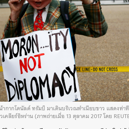
่หน้ากากโดนัลด์ ทรัมป์ มาเดินบริเวณทำเนียบขาว แสดงท่
ีลนิวเคลียร์อิหร่าน (ภาพถ่ายเมื่อ 13 ตุลาคม 2017 โดย RE
นหา