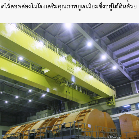
ิดไว้สอดส่องในโรงเสริมคุณภาพยูเรเนียมซึ่งอยู่ใต้ดินด้วย