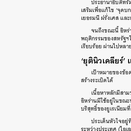
ประธานาธิบดีทรั
เสริมเพื่อแก้ไข ‘จุด
เยอรมนี ฝรั่งเศส แล
จนถึงขณะนี้ อิห
พฤติกรรมของสหรัฐฯในย
เรียบร้อย ผ่านไปหลาย
‘ยุตินิวเคลียร์
เป้าหมายของข้อตก
สร้างระเบิดได้
เนื้อหาหลักมีสาม
อิหร่านมีใช้อยู่ในขณ
บริสุทธิ์ของยูเรเนียมท
ประเด็นหัวใจอยู
ระหว่างประเทศ (ไอเออ