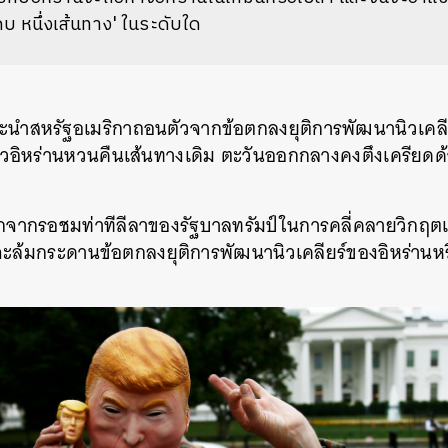
บ หนึ่งเส้นทาง' ในระดับใด
ู่จะนำสหรัฐอเมริกาถอนตัวจากข้อตกลงยุติการพัฒนานิวเคล
แล้วอิหร่านหวนคืนเส้นทางเดิม ตะวันออกกลางคงตึงเครียด
อกจากรอชมท่าทีลีลาของรัฐบาลทรัมป์ในการคลี่คลายวิกฤตเ
กาจะล้มกระดานข้อตกลงยุติการพัฒนานิวเคลียร์ของอิหร่านหร