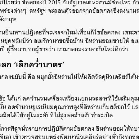
มป์โวยว่า ข้อตกลงปี 2015 กับรัฐบาลเตหะรานมีช่องโหว่ ถ
SHARE
TWEET
LINE
EMAIL
บกพร่องต่างๆ’ สหรัฐฯ จะถอนตัวออกจากข้อตกลงซึ่งลงนามร่
ะอังกฤษ
ร่านยืนกรานปฏิเสธที่จะเจรจาใหม่เพื่อแก้ไขข้อตกลง เตหะ
ุคทรัมป์ว่า อเมริกามาขอซื้อบ้าน อิหร่านยอมขายให้ อเมริก
ปี ผู้ซื้อมาบอกผู้ขายว่า เรามาตกลงราคากันใหม่ดีกว่า
’ แลก ‘เลิกคว่ำบาตร’
ลงฉบับนี้ คือ หยุดยั้งอิหร่านไม่ให้ผลิตวัสดุนิวเคลียร์ได
ข้อ ได้แก่ ลดจำนวนเครื่องเหวี่ยงแยกมวลสารที่ใช้เสริมคุณ
ะนั้น ลดจำนวนยูเรเนียมคุณภาพสูงที่อิหร่านเก็บสต็อกไว้
ี่ผลิตได้ให้อยู่ในระดับที่ไม่สูงพอสำหรับทำระเบิด
่ที่การพิสูจน์ทราบการปฏิบัติตามข้อตกลง อิหร่านยอมให้
ีเอ) เข้าตรวจสอบแหล่งพัฒนานิวเคลียร์อย่างทั่วถึงทุกซอ