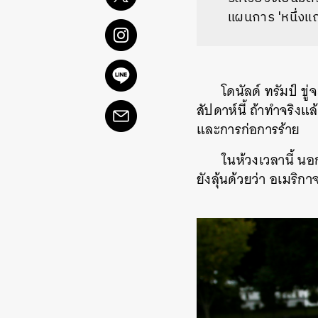
แผนการ 'หนึ่งแถ
โดนัลด์ ทรัมป์ ข
สัปดาห์นี้ ถ้าทำจริง
และการก่อการร้าย
ในห้วงเวลานี้ น
ยังลุ้นด้วยว่า อเมริ