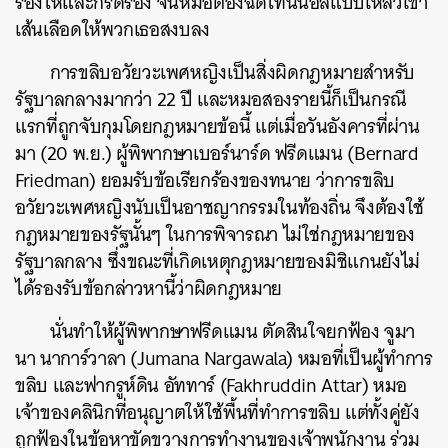
ร้องไห้และกรีดร้อง จนหมอต้องฉีดไทนินอลแบบเหลวเข้า
เส้นเลือดให้พวกเธอสงบลง
การขลิบอวัยวะเพศหญิงเป็นสิ่งผิดกฎหมายสำหรับ
รัฐบาลกลางมากว่า 22 ปี และหมอสองรายนี้ก็เป็นกรณี
แรกที่ถูกจับกุมโดยกฎหมายข้อนี้ แต่เมื่อวันอังคารที่ผ่าน
มา (20 พ.ย.) ผู้พิพากษาเบอร์นาร์ด ฟรีดแมน (Bernard
Friedman) ยอมรับข้อเรียกร้องของทนาย ว่าการขลิบ
อวัยวะเพศหญิงนับเป็นอาชญากรรมในท้องถิ่น จึงต้องใช้
กฎหมายของรัฐนั้นๆ ในการพิจารณา ไม่ใช่กฎหมายของ
รัฐบาลกลาง ซึ่งขณะที่เกิดเหตุกฎหมายของมิชิแกนยังไม่
ได้รองรับข้อกล่าวหานี้ว่าผิดกฎหมาย
นั่นทำให้ผู้พิพากษาฟรีดแมน ตัดสินใจยกฟ้อง จูมา
นา นาการ์วาลา (Jumana Nargawala) หมอที่เป็นผู้ทำการ
ขลิบ และฟากรูห์ดิน อัททาร์ (Fakhruddin Attar) หมอ
เจ้าของคลินิกที่อนุญาตให้ใช้พื้นที่ทำการขลิบ แต่ทั้งคู่ยัง
ถูกฟ้องในข้อหาขัดขวางการทำงานของเจ้าพนักงาน ร่วม