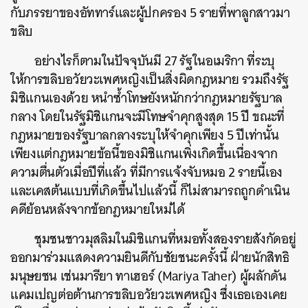
กับภรรยาของอัททาร์และผู้ปกครอง 5 รายที่พาลูกสาวมา
ขลิบ
อย่างไรก็ตามในปัจจุบันมี 27 รัฐในอเมริกา ที่ระบุ
ให้การขลิบอวัยวะเพศหญิงเป็นสิ่งผิดกฎหมาย รวมถึงรัฐ
มิชิแกนเองด้วย หนำซ้ำโทษยังหนักกว่ากฎหมายรัฐบาล
กลาง โดยในรัฐมิชิแกนจะมีโทษจำคุกสูงสุด 15 ปี ขณะที่
กฎหมายของรัฐบาลกลางระบุให้จำคุกเพียง 5 ปีเท่านั้น
เพียงแต่กฎหมายข้อนี้ของมิชิแกนเพิ่งเกิดขึ้นเนื่องจาก
ความตื่นตัวเมื่อปีที่แล้ว ที่มีการแจ้งจับหมอ 2 รายนี้เอง
และเคสต้นแบบที่เกิดขึ้นไปแล้วนี้ ก็ไม่สามารถถูกดำเนิน
คดีย้อนหลังจากข้อกฎหมายใหม่ได้
ชุมชนชาวมุสลิมในมิชิแกนที่หมอทั้งสองรายสังกัดอยู่
ออกมาร่วมแสดงความยินดีกับชัยชนะครั้งนี้ ฝ่ายนักสิทธิ
มนุษยชน เช่นมารียา ทาเฮอร์ (Mariya Taher) ผู้ผลักดัน
แคมเปญต่อต้านการขลิบอวัยวะเพศหญิง ซึ่งเธอเองเคย
ค้นหา