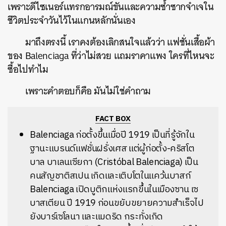
เพราะดีไซเนอร์แทรกอารมณ์ขันและความซ้ำซากจำเจใน
ชีวิตประจำวันไว้ในแกนหลักนั่นเอง
มาถึงตรงนี้ เราคงต้องเลิกสนใจแล้วว่า แฟชั่นเสื้อผ้า
ของ Balenciaga ที่ว่าไม่สวย แถมราคาแพง ใครที่ไหนจะ
ซื้อไปทำไม
เพราะคำตอบก็คือ มันไม่ใช่คำถาม
FACT BOX
Balenciaga ก่อตั้งขึ้นเมื่อปี 1919 เป็นที่รู้จักใน
ฐานะแบรนด์แฟชั่นฝรั่งเศส แต่ผู้ก่อตั้ง-คริสโต
บาล บาเลนเซียกา (Crist
ó
bal Balenciaga) เป็น
คนสัญชาติสเปน เกิดและเติบโตในแคว้นบาสก์
Balenciaga เปิดบูติกแห่งแรกขึ้นในเมืองซาน เซ
บาสเตียน ปี 1919 ก่อนขยับขยายความสำเร็จไป
ยังบาร์เซโลนา และแมดริด กระทั่งเกิด