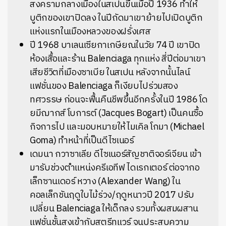
สงครามกลางเมืองในสเปนขึ้นเมื่อปี 1936 ทำให้
บูติกของเขาปิดลง ในปีถัดมาเขาย้ายไปเปิดบูติก
แห่งแรกในเมืองหลวงของฝรั่งเศส
ปี 1968 บาเลนเซียกาเกษียณในวัย 74 ปี เขาปิด
ห้องเสื้อและร้าน Balenciaga ทุกแห่ง สี่ปีต่อมาเขา
เสียชีวิตที่เมืองซาเบีย ในสเปน หลังจากนั้นไลน์
แฟชั่นของ Balenciaga ก็เงียบไปร่วมสอง
ทศวรรษ ก่อนจะฟื้นคืนชีพขึ้นอีกครั้งในปี 1986 โด
ยมีฌากส์ โบการต์ (Jacques Bogart) เป็นคนซื้อ
กิจการไป และมอบหมายให้ไมเคิล โกมา (Michael
Goma) ทำหน้าที่เป็นดีไซเนอร์
เดมนา กวาซาเลีย ดีไซเนอร์สัญชาติจอร์เจียน เข้า
มารับช่วงตำแหน่งครีเอทีฟ ไดเรกเตอร์ ต่อจากอ
เล็กซานเดอร์ หวาง (Alexander Wang) ใน
คอลเล็กชันฤดูใบไม้ร่วง/ฤดูหนาวปี 2017 ปรับ
เปลี่ยน Balenciaga ให้เด็กลง รวมทั้งผสมผสาน
แฟชั่นชั้นสูงเข้ากับสตรีทแวร์ จนประสบความ