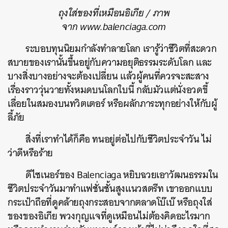
ถุงใส่ของที่เหมือนอิเกีย / ภาพ
จาก www.balenciaga.com
ระบอบทุนนิยมกำลังทำลายโลก เรารู้ว่าชีวิตที่สะดวก
สบายของเรานั้นขึ้นอยู่กับความอยุติธรรมระดับโลก และ
บางสิ่งบางอย่างจะต้องเปลี่ยน แล้วผู้คนที่ควรจะสะสาง
เรื่องราววุ่นวายทั้งหมดบนโลกใบนี้ กลับมัวแต่นั่งอวดขี้
เลื่อยในสมองบนทวิตเตอร์ หรือผลักภาระทุกอย่างให้กับผู้
ลี้ภัย
ค้นหา
สิ่งที่เราทำได้ก็คือ ทนอยู่ต่อไปกับชีวิตประจำวัน ไม่
SHARE
TWEET
LINE
EMAIL
ว่าดีหรือร้าย
ดีไซเนอร์ของ Balenciaga หยิบฉวยเอาวัฒนธรรมใน
ชีวิตประจำวันมาทำแฟชั่นชั้นสูงแนวสตรีท เขาออกแบบ
กระเป๋าถือที่ดูคล้ายถุงกระสอบจากตลาดโบ๊เบ๊ หรือถุงใส่
ของของอิเกีย พวงกุญแจที่ดูเหมือนไม่ต้องคิดอะไรมาก