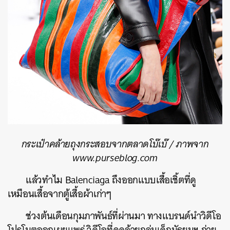
กระเป๋าคล้ายถุงกระสอบจากตลาดโบ๊เบ๊ / ภาพจาก
www.purseblog.com
แล้วทำไม Balenciaga ถึงออกแบบเสื้อเชิ้ตที่ดู
เหมือนเสื้อจากตู้เสื้อผ้าเก่าๆ
ช่วงต้นเดือนกุมภาพันธ์ที่ผ่านมา ทางแบรนด์นำวิดีโอ
โปรโมตออกเผยแพร่ วิดีโอที่ดูคล้ายกลุ่มเด็กมัธยมฯ ถ่าย