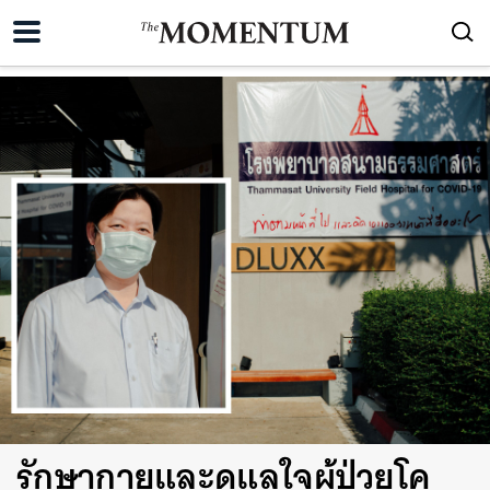
รักษากายและดูแลใจผู้ป่วยโค