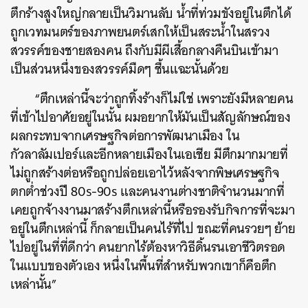
ตึกร้างสูงใหญ่กลายเป็นวิมานลับ น้ำที่ท่วมขังอยู่ในตึกได้
ถูกเวทมนตร์ของภาพยนตร์เสกให้เป็นสระน้ำในสรวง
สวรรค์ของชายสองคน ถึงกับมีผีเสื้อกลางคืนบินเข้ามา
เป็นส่วนหนึ่งของสวรรค์มืดๆ ชื้นแฉะนั้นด้วย
“ตึกเหล่านี้จะว่าถูกทิ้งร้างก็ไม่ใช่ เพราะยังมีหลายคน
ที่เข้าไปอาศัยอยู่ในนั้น ผมอยากให้มันเป็นสัญลักษณ์ของ
ผลกระทบจากเศรษฐกิจต่อการพัฒนาเมือง ใน
กัวลาลัมเปอร์และอีกหลายเมืองในเอเชีย มีตึกมากมายที่
ไม่ถูกสร้างต่อหรือถูกปล่อยเอาไว้หลังจากพิษเศรษฐกิจ
ตกต่ำช่วงปี 80s-90s และคนงานต่างชาติจำนวนมากที่
เคยถูกจ้างงานมาสร้างตึกเหล่านี้หรือรองรับกิจการที่จะมา
อยู่ในตึกเหล่านี้ ก็กลายเป็นคนไร้ที่ไป ขณะที่คนรวยๆ ย้าย
ไปอยู่ในที่ที่ดีกว่า คนยากไร้ต้องหาวิธีดิ้นรนเอาชีวิตรอด
ในแบบของตัวเอง หนึ่งในพื้นที่สำหรับพวกเขาก็คือตึก
เหล่านั้น”