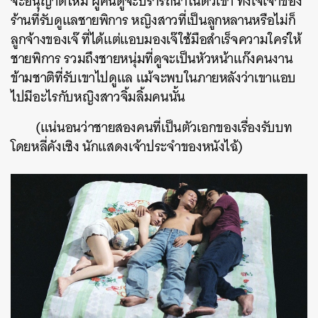
จะอนุญาตให้มี ผู้คนดูจะปรารถนาในตัวเขา ทั้งเจ๊เจ้าของ
ร้านที่รับดูแลชายพิการ หญิงสาวที่เป็นลูกหลานหรือไม่ก็
ลูกจ้างของเจ๊ ที่ได้แต่แอบมองเจ๊ใช้มือสำเร็จความใคร่ให้
ชายพิการ รวมถึงชายหนุ่มที่ดูจะเป็นหัวหน้าแก๊งคนงาน
ข้ามชาติที่รับเขาไปดูแล แม้จะพบในภายหลังว่าเขาแอบ
ไปมีอะไรกับหญิงสาวจิ้มลิ้มคนนั้น
(แน่นอนว่าชายสองคนที่เป็นตัวเอกของเรื่องรับบท
โดยหลี่คังเซิง นักแสดงเจ้าประจำของหนังไฉ้)