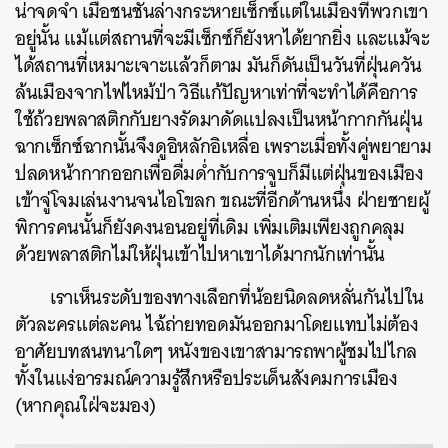
น่าจดจำ เมื่อชนชั้นล่างกระหายเซ็กซ์แต่ในเมืองที่พวกเขา
อยู่นั้น แม้แต่สถานที่จะมีเซ็กซ์ก็ยังหาได้ยากยิ่ง และแม้จะ
ได้สถานที่เหมาะเจาะแล้วก็ตาม มันก็ดันเป็นวันที่ฝุ่นควัน
ล้นเมืองจากไฟไหม้ป่า วิธีแก้ปัญหาเท่าที่จะทำได้คือการ
ใช้ถ้วยพลาสติกกับยางรัดมาดัดแปลงเป็นหน้ากากกันฝุ่น
ฉากเซ็กซ์ฉากนั้นจึงดูอิหลักอิเหลื่อ เพราะเมื่อทั้งคู่พยายาม
ปลดหน้ากากออกเพื่อดื่มด่ำกับการจูบก็มีแต่ฝุ่นของเมือง
เข้าจู่โจมเล่นงานจนไอโขลก ขณะที่อีกด้านหนึ่ง ฝ่ายชายผู้
พิการคนนั้นก็ยังคงนอนอยู่ที่เดิม เพิ่มเติมเพียงถูกคลุม
ด้วยพลาสติกไม่ให้ฝุ่นเข้าไปหาเขาได้มากนักเท่านั้น
เราเห็นระดับของทางเลือกที่น้อยนิดลดหลั่นกันไปใน
ตัวละครแต่ละคน ไฉ้ถ่ายทอดมันออกมาโดยแทบไม่ต้อง
อาศัยบทสนทนาใดๆ หนังของเขาสามารถพาผู้ชมไปไกล
ทั้งในแง่อารมณ์ความรู้สึกหรือประเด็นสังคมการเมือง
(หากคุณใฝ่จะมอง)
ค้นหา