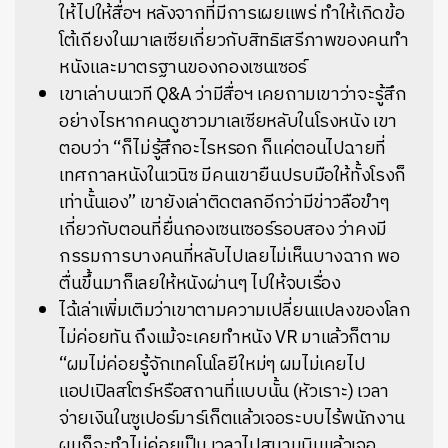
ให้ไปให้สื่อฯ หลังจากที่มีการเผยแพร่ ทำให้เกิดข้อ
โต้เถียงในมาเลเซียเกี่ยวกับสิทธิเสรีภาพของคนทำ
หนังและมาตรฐานของกองเซนเซอร์
เขาเล่าบนเวที Q&A ว่ามีสื่อฯ เคยถามเขาว่าจะรู้สึก
อย่างไรหากคนดูชาวมาเลเซียหลับในโรงหนัง เขา
ตอบว่า “ก็ไม่รู้สึกอะไรหรอก ก็แค่ตอนไปฉายที่
เทศกาลหนังในเวนิซ มีคนเขายืนปรบมือให้ทั้งโรงก็
เท่านั้นเอง” เขายังเล่าติดตลกอีกว่ามีข่าวลือขำๆ
เกี่ยวกับตอนที่ยื่นกองเซนเซอร์รอบสอง ว่าคงมี
กรรมการบางคนที่หลับไปเลยไม่เห็นบางฉาก พอ
ตื่นขึ้นมาก็เลยให้หนังผ่านๆ ไปให้จบเรื่อง
ไฉ้เล่าเพิ่มเติมว่าเขาตามความเปลี่ยนแปลงของโลก
ไม่ค่อยทัน ถึงแม้จะเคยทำหนัง VR มาแล้วก็ตาม
“ผมไม่ค่อยรู้จักเทคโนโลยีใหม่ๆ ผมไม่เคยไป
แอปเปิลสโตร์หรือสถานที่แบบนั้น (หัวเราะ) เวลา
จ่ายเงินในซูเปอร์มาร์เก็ตแล้วเจอระบบไร้พนักงาน
ผมก็จะทำไม่ค่อยเป็น เวลาไปสนามบินแล้วเจอ