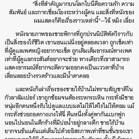
“สิ่งที่สำคัญมากบนโลกใบนี้คือความรัก ความ
สัมพันธ์ และการเชื่อมโยงระหว่างผู้คน และสิ่งที่หนังของ
ผมแสดงก็คือเรื่องราวเหล่านี้”—ไฉ้ หมิง เลี่ยง
หนังฉายภาพของชายพิการที่ถูกปรนนิบัติพัดวีราวกับ
เป็นสิ่งของไร้ชีวิต เขานอนแน่นิ่งอยู่ตลอดเวลา ถูกเช็ดเท่า
ที่ผู้ดูแลเพศหญิงอยากจะเช็ด ถูกเติมเต็มอารมณ์ทางเพศ
เท่าที่ผู้ดูแลกระสันต์อยากจะช่วย ทางเดียวที่เขาสามารถ
แสดงอารมณ์ที่ยากจะตีความออกคงเป็นแววตาที่บ้าง
เลื่อนลอยบ้างรวดร้าวและมีน้ำตาคลอ
และหนังก็เล่าเรื่องของชายไร้บ้านไม่ทราบสัญชาติใน
กัวลาลัมเปอร์ เขาถูกซ้อมจนต้องระหกระเหิน กระทั่งมีชาย
หนุ่มอีกคนหนึ่งรับไปดูแลแบบมดไม่ให้ไต่ไรไม่ให้ตอม แม้
กระทั่งช่วยถอดกางเกงให้ฉี่ คืนหนึ่งทั้งคู่พากันแบกฟูก
นอนไปนอนในตึกร้างที่มีบ่อน้ำอยู่กลางตึก ชายไร้บ้าน
ยากจนข้นแค้นแต่เต็มไปด้วยอิสรภาพเท่าที่ชนชั้นของเขา