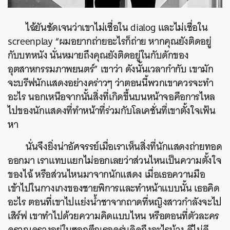
ไฉ้ยันชัดเจนว่าเขาไม่เชื่อใน dialog และไม่เชื่อใน
screenplay “ผมอยากถ่ายอะไรก็ถ่าย หากคุณยังติดอยู่
กับบทหนัง นั่นหมายถึงคุณยังติดอยู่ในกับดักของ
อุตสาหกรรมภาพยนตร์” เขาว่า ดังนั้นเวลากำกับ เขามัก
จะบรีฟนักแสดงอย่างคร่าวๆ ว่าตอนนี้พวกเขาควรจะทำ
อะไร นอกเหนือจากนั้นสิ่งที่เกิดขึ้นบนหน้าจอคือการไหล
ไปของนักแสดงที่ทำหน้าที่ร่วมกับโลเคชั่นที่เขาตั้งใจเฟ้น
หา
นั่นจึงยิ่งน่าอัศจรรย์เมื่อเราเห็นสิ่งที่นักแสดงถ่ายทอด
ออกมา เราแทบแยกไม่ออกเลยว่าส่วนไหนเป็นความตั้งใจ
ของไฉ้ หรือส่วนไหนมาจากนักแสดง เมื่อเธอควานมือ
เข้าไปในกางเกงของชายพิการและทำหน้าแบบนั้น เธอคิด
อะไร ตอนที่เขาไปแย่งน้ำชาจากถาดที่หญิงสาวกำลังจะไป
เสิร์ฟ เขาทำไปด้วยความคิดแบบไหน หรือตอนที่ตัวละคร
ครวญครางอยู่ในซอกตึกเธอครุ่นคิดถึงอะไรบ้าง ดีไม่ดี