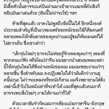
ผีเสื้อตัวนั้นอาจจะแค่บินผ่านมาเข้าฉากและหลี่คังเซิงก็
หยิบมันมาเล่นด้วย (อันนี้ไม่น่าจะใช่) ฯลฯ
ท้ายที่สุดแล้ว เราคงไม่พูดถึงข้อนี้ไม่ได้ อีกหนึ่งองค์
ประกอบสำคัญที่เป็นเวทมนตร์ของหนังของไฉ้ก็คือดนตรี
หลายเพลงให้กลิ่นอายของยุคเก่าและผู้ชมก็ต้องมนตร์ได้
ไม่ยากเย็น ซึ่งเขาเล่าว่า
“เด็กรุ่นใหม่ๆ อาจจะไม่ค่อยรู้จักเพลงยุคเก่าๆ เพลงที่
พวกคนแก่ฟัง หรือโอเปร่าจีน ผมอยากนำเสนอเพลงเหล่า
นี้ให้คนรุ่นใหม่ได้ฟังผ่านหนังของผม ผมเองชอบงานเก่าๆ
หลายชิ้น ซึ่งสำหรับผม คงปฏิเสธไม่ได้ว่ามันดีกว่างานยุ
คนี้น่ะนะ ไม่ว่าจะเพลงหรือหนังก็ตาม ผมจึงพยายามใส่สิ่ง
เหล่านี้เข้าไปในหนังเท่าที่จะทำได้ และที่สุดแล้วคนเราก็
อาจจะพบสิ่งใหม่ๆ ภายใต้งานเก่าก็ได้”
ด้วยเวลาอันจำกัดและการต้องแปลภาษาจีน-อังกฤษ