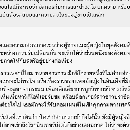
ออนไลน์ก็จะพบว่า
อัลกอริทึมการแนะนำวิดีโอ
บทความ
หรือบ
นั้นยึดถือรสนิยมและความสนใจของผู้ชายเป็นหลัก
และความเสมอภาคระหว่างผู้ชายและผู้หญิงในยุคสังคมดิจ
ะหว่างการปรับเปลี่ยนนั้น
จะเห็นได้ว่าส่วนหนึ่งของสังคมจา
ภาคให้กับสตรีอยู่อย่างต่อเนื่อง
งราวเหล่านี้ไหม
ทนายสาวชาวเม็กซิโกรายหนึ่งที่ไม่ค่อยท
งเธอจะไม่พอใจ
หรือเรื่องราวของแพทย์หญิงในอินเดียที่ม
อนที่จะออกจากระบบ
เพื่อหลีกเลี่ยงการถูกวิพากษ์วิจารณ์
นเนื้อหาวิดีโอที่เธอรับชม
หรือบล็อกเกอร์สาวชาวบราซิล
พสต์อะไรไป
เธอมักจะได้รับคอมเมนต์ในเชิงคุกคามทางเพศที
เน็ตที่เราเห็นว่า
‘
ใคร
’
ก็สามารถเข้าถึงได้นั้น
ยังมีผู้หญิ
ยังไม่อาจเข้าถึงโลกอินเทอร์เน็ตได้อย่างเสมอภาค
ไม่ว่าจะด้