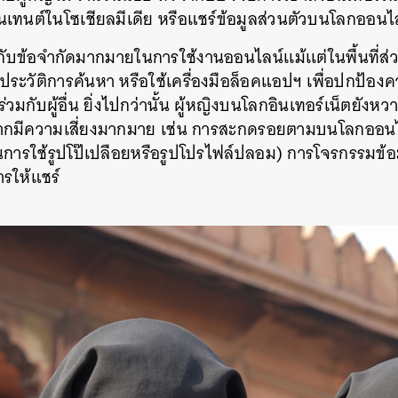
เทนต์ในโซเชียลมีเดีย
หรือแชร์ข้อมูลส่วนตัวบนโลกออนไ
กับข้อจำกัดมากมายในการใช้งานออนไลน์เเม้เเต่ในพื้นที่ส่
ประวัติการค้นหา
หรือใช้เครื่องมือล็อคแอปฯ
เพื่อปกป้อง
วมกับผู้อื่น
ยิ่งไปกว่านั้น
ผู้หญิงบนโลกอินเทอร์เน็ตยังหวา
ากมีความเสี่ยงมากมาย
เช่น
การสะกดรอยตามบนโลกออนไ
นการใช้รูปโป๊เปลือยหรือรูปโปรไฟล์ปลอม
)
การโจรกรรมข้อ
ารให้แชร์