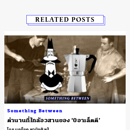
RELATED POSTS
Something Between
ตำนานที่ใกล้อวสานของ ‘บิอาเล็ตตี’
โดย บุญโชค พานิชศิลป์