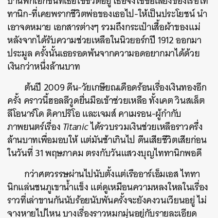
บ้านพักเอกชนที่เธอใช้ชีวิตอยู่ เธอจึงใช้ชื่อเสียงของเรือไท
ทานิก-ที่เคยพรากชีวิตพ่อของเธอไป-ให้เป็นประโยชน์ นำ
เอาจดหมาย เอกสารต่างๆ รวมถึงกระเป๋าเสื้อผ้าของแม่
หลังจากได้รับความช่วยเหลือในนิวยอร์กปี 1912 ออกมา
ประมูล ครั้งนั้นเธอรอดพ้นจากความอดอยากมาได้ด้วย
เงินกว่าหนึ่งล้านบาท
ต้นปี 2009 ดีน-วัยเกษียณเดือดร้อนเรื่องเงินทองอีก
ครั้ง คราวนี้ฮอลลีวูดยื่นมือเข้าช่วยเหลือ ทั้งเคต วินสเล็ต
ลีโอนาร์โด ดิคาปริโอ และเจมส์ คาเมรอน-ผู้กำกับ
ภาพยนตร์เรื่อง
Titanic
ได้รวบรวมเงินช่วยเหลือราวครึ่ง
ล้านบาทเพื่อมอบให้ แต่มันช้าเกินไป ดีนเสียชีวิตเสียก่อน
ในวันที่ 31 พฤษภาคม ตรงกับวันแสวงบุญไททานิกพอดี
กว่าศตวรรษผ่านไปนับตั้งแต่เรืออาร์เอ็มเอส ไททา
นิกแล่นชนภูเขาน้ำแข็ง แต่ดูเหมือนความหลงใหลในเรื่อง
ราวที่เล่าขานกันนับร้อยนับพันครั้งจะยังคงวนเวียนอยู่ ไม่
จางหายไปไหน บางเรื่องราวหมกมุ่นอยู่กับรายละเอียด