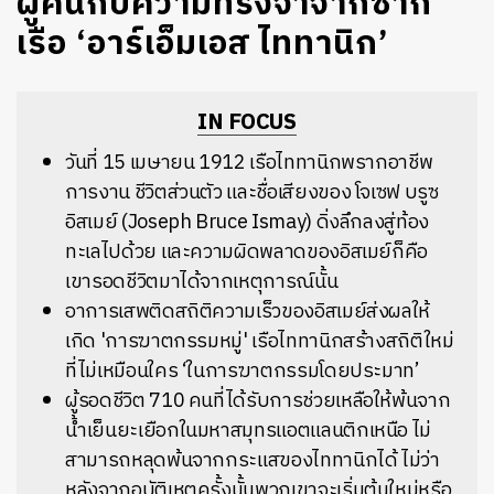
ผู้คนกับความทรงจำจากซาก
เรือ ‘อาร์เอ็มเอส ไททานิก’
IN FOCUS
วันที่ 15 เมษายน 1912 เรือไททานิกพรากอาชีพ
การงาน ชีวิตส่วนตัว และชื่อเสียงของ โจเซฟ บรูซ
อิสเมย์ (Joseph Bruce Ismay) ดิ่งลึกลงสู่ท้อง
ทะเลไปด้วย และความผิดพลาดของอิสเมย์ก็คือ
เขารอดชีวิตมาได้จากเหตุการณ์นั้น
อาการเสพติดสถิติความเร็วของอิสเมย์ส่งผลให้
เกิด 'การฆาตกรรมหมู่' เรือไททานิกสร้างสถิติใหม่
ที่ไม่เหมือนใคร ‘ในการฆาตกรรมโดยประมาท’
ผู้รอดชีวิต 710 คนที่ได้รับการช่วยเหลือให้พ้นจาก
น้ำเย็นยะเยือกในมหาสมุทรแอตแลนติกเหนือ ไม่
สามารถหลุดพ้นจากกระแสของไททานิกได้ ไม่ว่า
หลังจากอุบัติเหตุครั้งนั้นพวกเขาจะเริ่มต้นใหม่หรือ