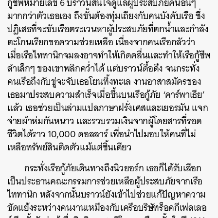
กู้ชีพหมายเลข 6 บราวน์สนใจดูแลผู้ประสบภัยคนอื่นๆ
มากกว่าตัวเธอเอง ถึงขั้นต้องทุ่มเถียงกับคนบังคับเรือ ซึ่ง
ปฏิเสธที่จะขับเรือตระเวนหาผู้ประสบภัยที่ตกน้ำและกำลัง
ตะโกนเรียกขอความช่วยเหลือ เนื่องจากคนเรือกลัวว่า
เมื่อเรือไททานิกจมลงอาจทำให้เกิดคลื่นและทำให้เรือกู้ชีพ
ลำเล็กๆ ของเขาพลิกคว่ำได้ แต่บราวน์ดื้อดึง จนกระทั่ง
คนเรือถึงกับขู่จะจับเธอโยนทิ้งทะเล งานอาสาสมัครของ
เธอมาประสบความสำเร็จเมื่อขึ้นบนเรือกู้ภัย ‘คาร์พาเธีย’
แล้ว เธอช่วยเป็นล่ามแปลภาษาฝรั่งเศสและเยอรมัน แจก
จ่ายผ้าห่มกันหนาว และรวบรวมเงินจากผู้โดยสารที่รอด
ชีวิตได้ราว 10,000 ดอลลาร์ เพื่อนำไปมอบให้คนที่ไม่
เหลือทรัพย์สินติดตัวแม้แต่ชิ้นเดียว
กระทั่งเรือกู้ภัยเดินทางถึงนิวยอร์ก เธอก็ได้รับเลือก
เป็นประธานคณะกรรมการช่วยเหลือผู้ประสบภัยจากเรือ
ไททานิก หลังจากนั้นบราวน์ยังเข้าไปช่วยแก้ปัญหาความ
ขัดแย้งระหว่างคนงานเหมืองกับเครือบริษัทร็อคกีเฟลเลอ