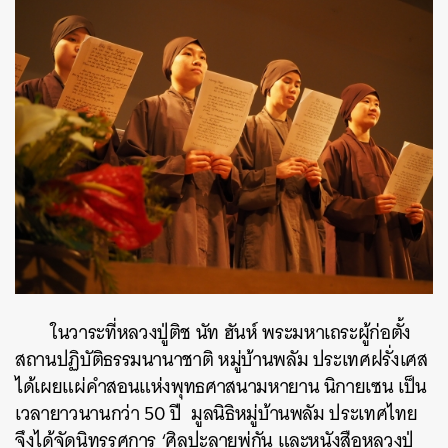
ค้นหา
SHARE
TWEET
LINE
EMAIL
ในวาระที่หลวงปู่ติช นัท ฮันห์ พระมหาเถระผู้ก่อตั้ง
สถานปฏิบัติธรรมนานาชาติ หมู่บ้านพลัม ประเทศฝรั่งเศส
ได้เผยแผ่คำสอนแห่งพุทธศาสนามหายาน นิกายเซน เป็น
เวลายาวนานกว่า 50 ปี มูลนิธิหมู่บ้านพลัม ประเทศไทย
จึงได้จัดนิทรรศการ ‘ศิลปะลายพู่กัน และหนังสือหลวงปู่