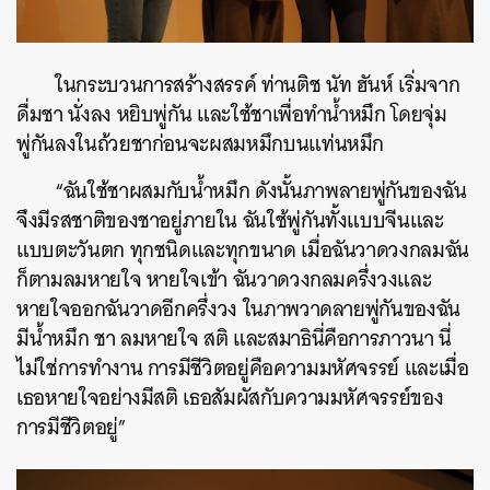
ในกระบวนการสร้างสรรค์ ท่านติช นัท ฮันห์ เริ่มจาก
ดื่มชา นั่งลง หยิบพู่กัน และใช้ชาเพื่อทำน้ำหมึก โดยจุ่ม
พู่กันลงในถ้วยชาก่อนจะผสมหมึกบนแท่นหมึก
“ฉันใช้ชาผสมกับน้ำหมึก ดังนั้นภาพลายพู่กันของฉัน
จึงมีรสชาติของชาอยู่ภายใน ฉันใช้พู่กันทั้งแบบจีนและ
แบบตะวันตก ทุกชนิดและทุกขนาด เมื่อฉันวาดวงกลมฉัน
ก็ตามลมหายใจ หายใจเข้า ฉันวาดวงกลมครึ่งวงและ
หายใจออกฉันวาดอีกครึ่งวง ในภาพวาดลายพู่กันของฉัน
มีน้ำหมึก ชา ลมหายใจ สติ และสมาธินี่คือการภาวนา นี่
ไม่ใช่การทำงาน การมีชีวิตอยู่คือความมหัศจรรย์ และเมื่อ
เธอหายใจอย่างมีสติ เธอสัมผัสกับความมหัศจรรย์ของ
การมีชีวิตอยู่”