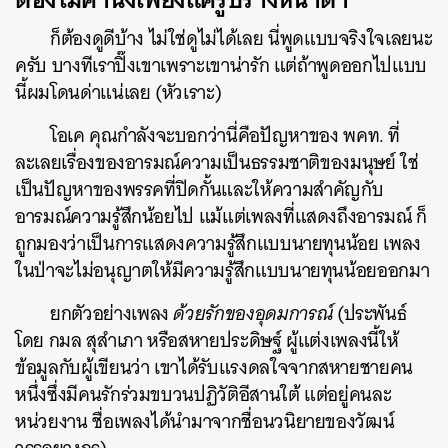
ก็ต้องดูดีบ้าง ไม่ใช่ดูไม่ได้เลย นี่พูดแบบจริงใจเลยนะ
ครับ บางทีเราปิ๊งเขาเพราะเขาน่ารัก แต่ถ้าพูดออกไปแบบ
นี้ผมโดนด่าแน่เลย (หัวเราะ)
โอเค คุณกำลังจะบอกว่านี่คือปัญหาของ
พคท. ที่
ละเลยเรื่องของอารมณ์ความเป็นธรรมชาติของมนุษย์ ใช่
เป็นปัญหาของพรรคที่ปิดกั้นและให้ความสำคัญกับ
อารมณ์ความรู้สึกน้อยไป แม้แต่เพลงที่แสดงถึงอารมณ์ ก็
ถูกมองว่าเป็นการแสดงความรู้สึกแบบนายทุนน้อย เพลง
ในป่าจะไม่อนุญาตให้มีความรู้สึกแบบนายทุนน้อยออกมา
ยกตัวอย่างเพลง
ด้วยรักของอุดมการณ์
(ประพันธ์
โดย กมล สุสำเภา หรือสหายประดิษฐ์ ผู้แต่งเพลงนี้ให้
ข้อมูลกับผู้เขียนว่า
เขาได้รับแรงดลใจจากสหายชายคน
หนึ่งซึ่งมีคนรักร่วมขบวนปฏิวัติอีสานใต้ แต่อยู่คนละ
หน่วยงาน ชื่อเพลงได้นำมาจากชื่อนวนิยายของวัฒน์