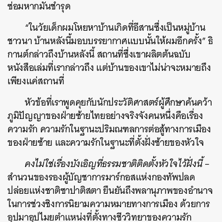
ซ่อมหากมัน
ชำรุด
“
ในวัยเด็กผมโหยหาบ้านเกิดที่อีสานซึ่งเป็นหมู่บ้าน
ชาวนา บ้านหลังนี้มอบบรรยากาศแบบนั้นให้ผมอีกครั้ง
” ธิ
กานต์กล่าวถึงบ้านหลังนี้ สถานที่ซึ่งเขาผลิตต้นฉบับ
หนังสือเล่มที่เรากล่าวถึง แต่บ้านของเขาไม่น่าจะหมายถึง
เพียงแค่สถานที่
หัวข้อที่เราพูดคุยกับนักประวัติศาสตร์ผู้ศึกษาค้นคว้า
ภูมิปัญญาของฝ่ายซ้ายไทยอย่างจริงจังคนหนึ่งคือเรื่อง
ความรัก ความรักในฐานะปริมณฑลการต่อสู้ทางการเมือง
ของฝ่ายซ้าย และความรักในฐานะที่ตั้งฝั่งซ้ายของหัวใจ
คงไม่ใช่เรื่องบังเอิญที่ธรรมชาติติดตั้งหัวใจไว้ฝั่งนี้
–
สำนวนของรองผู้บัญชาการมาร์กอสแห่งกองทัพปลด
ปล่อยแห่งชาติซาปาติสตา ยืนยันถึงพลานุภาพของอำนาจ
ในการช่วงชิงการนิยามความหมายทางการเมือง ด้วยการ
อุปมาอุปไมยตำแหน่งที่ตั้งทางชีววิทยาของความรัก