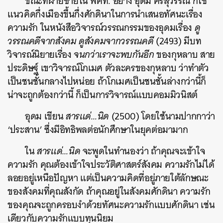
ขณะที่ฝ่ายซ้ายใน พคท. อย่าง อุดม ศรีสุวรรณ ก็ใช้
แนวคิดกึ่งเมืองขึ้นกึ่งศักดินาในการนำเสนอทัศนะเรื่อง
ความรัก ในหนังสือวิจารณ์วรรณกรรมของอุดมเรื่อง
ดู
วรรณคดีจากสังคม ดูสังคมจากวรรณคดี
(2493) มีบท
วิจารณ์นิยายเรื่อง
จนกว่าเราจะพบกันอีก
ของกุหลาบ สาย
ประดิษฐ์ เขาวิจารณ์โกเมศ ตัวละครของกุหลาบ ว่าทำตัว
เป็นชนชั้นกลางไปหน่อย ถ้าโกเมศเป็นชนชั้นล่างกว่านี้ก็
น่าจะถูกต้องกว่านี้ ก็เป็นการวิจารณ์แบบคอมมิวนิสต์
อุดม เขียน
สารแด่…นิด
(2500) โดยใช้นามปากกาว่า
‘ประสาน’
ซึ่งมีอิทธิพลต่อนักศึกษาในยุคต่อมามาก
ใน
สารแด่…นิด
จะพูดในทำนองว่า ถ้าคุณจะเข้าใจ
ความรัก คุณต้องเข้าใจประวัติศาสตร์สังคม ความรักไม่ได้
ลอยอยู่เหนือปัญหา แต่เป็นความคิดที่อยู่ภายใต้ลักษณะ
ของสังคมที่คุณสังกัด ถ้าคุณอยู่ในสังคมศักดินา ความรัก
ของคุณจะถูกครอบงำด้วยทัศนะความรักแบบศักดินา เช่น
เดียวกับความรักแบบทุนนิยม