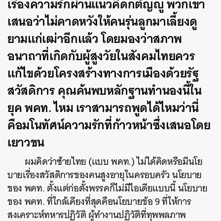
เรื่องความรักผ่านแนวคิดกตัญญู พวกเขา
เสนอว่าไม่คาดหวังให้คนรุ่นลูกมาเลี้ยงดู
ยามแก่เฒ่าอีกแล้ว โดยมองว่าสภาพ
อนาถาที่เกิดกับผู้สูงวัยในสังคมไทยควร
แก้ไขด้วยโครงสร้างทางการเมืองด้วยรัฐ
สวัสดิการ คุณค้นพบหลักฐานทำนองนี้ใน
ยุค พคท. ไหม เราสามารถพูดได้ไหมว่านี่
คือมโนทัศน์ความรักที่ก้าวหน้าซึ่งเสนอโดย
เยาวชน
ผมคิดว่าซ้ายไทย (เเบบ พคท.) ไม่ได้คิดหรือมีนโย
บายเรื่องสวัสดิการของคนสูงอายุในครอบครัว นโยบาย
ของ พคท. ตั้งแต่ก่อตั้งพรรคก็ไม่มีไอเดียแบบนี้ นโยบาย
ของ พคท. ที่ใกล้เคียงที่สุดคือนโยบายข้อ 9 ที่ให้การ
สงเคราะห์ทหารปฏิวัติ ผู้ทำงานปฏิวัติที่ทุพพลภาพ