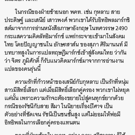
ในกรณีของฝ่ายซ้ายนอก พคท. เช่น กุหลาบ สาย
ประดิษฐ์ และเสนีย์ เสาวพงศ์ พวกเขาได้รับอิทธิพล
มาร์กซิ
สต์
มาจากการอ่านหนังสือภาษาอังกฤษ ในทศวรรษ 2490
กระแสความคิด
ลัทธิมาร์กซ์
แพร่กระจายเข้ามาในสังคม
ไทย โดยปัญญาชนใน
อักษรสาส์น
ของสุภา ศิริมานนท์ มี
บทบาทสูงในการแปลทฤษฎี
มาร์กซ์
เข้าสู่สังคมไทย ว่ากัน
ว่า จิตร ภูมิศักดิ์ ก็รับแนวคิด
มาร์กซ์
มาจากการอ่านงาน
แปลของคนรุ่นนี้
ความรักที่ก้าวหน้าของเสนีย์กับกุหลาบ เป็นรักที่หนุ่ม
สาวมีสิทธิ์เลือก แต่เมื่อมีสิทธิ์เลือกคู่ครอง พวกเขาไม่หยุด
แค่นั้น เพราะความรักจะต้องขยายไปสู่คนทุกข์ยากด้วย
กรณีของรัชนีกับสาย สีมา ในนิยายเรื่อง
ปีศาจ
เป็น
ตัวอย่างที่ชัดเจน รัชนีเป็นชนชั้นสูง แต่ไม่ยอมให้พ่อมี
อิทธิพลในการเลือกคู่ครองแทนตน