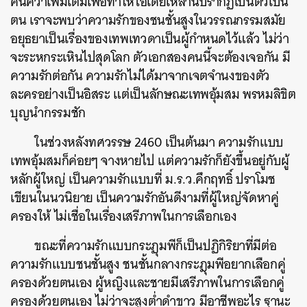
ค้นคว้าเพิ่มเติมเพื่อทำให้ไอเดียเหล่านี้ปรากฏเป็นตัวเป็น
ตน เราจะพบว่าความรักของชนชั้นสูงในวรรณกรรมสมัย
อยุธยาเป็นเรื่องของเทพเทวดาเป็นผู้กำหนดไว้แล้ว ไม่ว่า
จะระหกระเหินไปสุดโลก ตัวเอกสองคนนี้จะต้องเจอกัน มี
ความรักต่อกัน ความรักไม่ได้มาจากเจตจำนงของตัว
ละครอย่างเป็นอิสระ แต่เป็นลักษณะเทพอุ้มสม พรหมลิขิต
บุญนำกรรมชัก
ในช่วงหลังทศวรรษ 2460 เป็นต้นมา ความรักแบบ
เทพอุ้มสมก็ค่อยๆ จางหายไป แต่ความรักก็ยังขึ้นอยู่กับผู้
หลักผู้ใหญ่ เป็นความรักแบบที่ ม.ร.ว.คึกฤทธิ์ ปราโมช
เขียนในนวนิยาย เป็นความรักอันดีงามที่ผู้ใหญ่จัดหาคู่
ครองให้ ไม่เชื่อในเรื่องเสรีภาพในการเลือกเอง
ขณะที่ความรักแบบกระฏุมพีก็เป็นปฏิกิริยาที่มีต่อ
ความรักแบบชนชั้นสูง ชนชั้นกลางกระฎุมพีอยากเลือกคู่
ครองด้วยตนเอง ผู้หญิงและชายมีเสรีภาพในการเลือกคู่
ครองด้วยตนเอง ไม่ว่าจะสูงต่ำดำขาว มีอาชีพอะไร ฐานะ