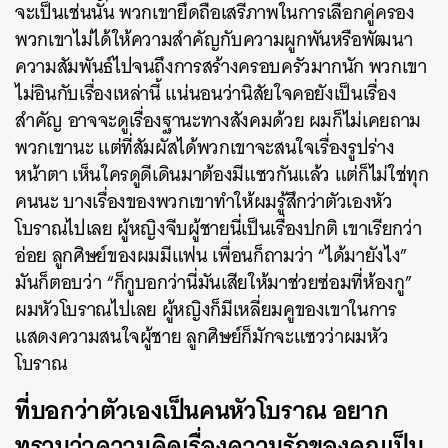
จะเป็นเช่นนั้น พวกเขายึดถือเสรีภาพในการเลือกคู่ครอง
พวกเขาไม่ได้ให้ความสำคัญกับความผูกพันหรือพัฒนา
ความสัมพันธ์ไปจนถึงการสร้างครอบครัวมากนัก พวกเขา
ไม่อินกับเรื่องเหล่านี้ แน่นอนว่านิสัยใจคอยังเป็นเรื่อง
สำคัญ อาจจะดูเรื่องฐานะทางสังคมด้วย ผมก็ไม่เคยถาม
พวกเขานะ แต่ที่สัมผัสได้พวกเขาจะสนใจเรื่องรูปร่าง
หน้าตา เห็นใครดูดีเดินมาต้องมีแซวกันแล้ว แต่ก็ไม่ใช่ทุก
คนนะ บางเรื่องของพวกเขาทำให้ผมรู้สึกว่าตัวเองหัว
โบราณไปเลย ผู้หญิงจีบผู้ชายนี่เป็นเรื่องปกติ เขาเรียกว่า
อ่อย ลูกศิษย์ของผมมีแฟน เพื่อนก็ถามว่า “ได้มายังไง”
มันก็ตอบว่า “ก็กูบอกว่านี่มันเสียให้มาช่วยซ่อมที่ห้องกู”
ผมหัวโบราณไปเลย ผู้หญิงก็มีเหลี่ยมคูของเขาในการ
แสดงความสนใจผู้ชาย ลูกศิษย์ก็มักจะแซวว่าผมหัว
โบราณ
ที่บอกว่าตัวเองเป็นคนหัวโบราณ อยาก
ทราบว่าความคิดเรื่องความรักของคุณเป็น