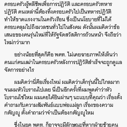
ครอบครัวผู้พลีชีพเพื่อการปฏิวัติ และครอบครัวทหาร
ปฏิวัติ คนเหล่านี้ต้องทิ้งครอบครัวไปเป็นทหารปฏิวัติ
ทำให้ขาดแรงงานในครัวเรือน ซึ่งเป็นนโยบายที่ไม่ได้
ครอบคลุมไปถึงมวลชนทั่วไปในสังคม ดังนั้นผมคิดว่าข้อ
เสนอของคนรุ่นใหม่ที่ให้รัฐจัดสวัสดิการถ้วนหน้า จึงถือว่า
ใหม่กว่ามาก
อย่างน้อยที่สุดก็คือ พคท. ไม่เคยฉายภาพให้เห็นว่า
คนแก่คนเฒ่าในครอบครัวหลังการปฏิวัติสำเร็จจะถูกดูแล
จัดการอย่างไร
ผมคิดว่านี่คือเรื่องใหม่ ผมคิดว่าเด็กรุ่นนี้ไปไกลมาก
จนผมหัวโบราณไปเลย นี่เป็นอีกครั้งที่ผมพูดคำว่าหัว
โบราณใช่ไหม ผมเคยได้ยินผ่านๆ นะแบบที่คุณว่า เรื่องตั้ง
คำถามกับความสัมพันธ์แบบพ่อแม่ลูก เรื่องของความ
กตัญญู ตั้งคำถามว่าจำเป็นต้องกตัญญูไหม
ซึ่งในยุค พคท. ก็อาจจะมีลักษณะที่หากฝ่ายซ้ายคน