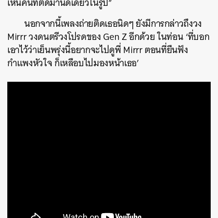
เห็นคนที่ติดมานิดเดียวในรูป”
นอกจากนี้เพลงถ่ายติดเธอนิดๆ ยังมีการกล่าวถึงวง
Mirrr วงดนตรีวงโปรดของ Gen Z อีกด้วย ในท่อน ‘ที่บอก
เอาไว้ว่าเย็นพรุ่งนี้อยากจะไปดูพี่ Mirrr ตอนที่ยืนฟัง
กำแพงหัวใจ ก็เหลือบไปมองหน้าเธอ’