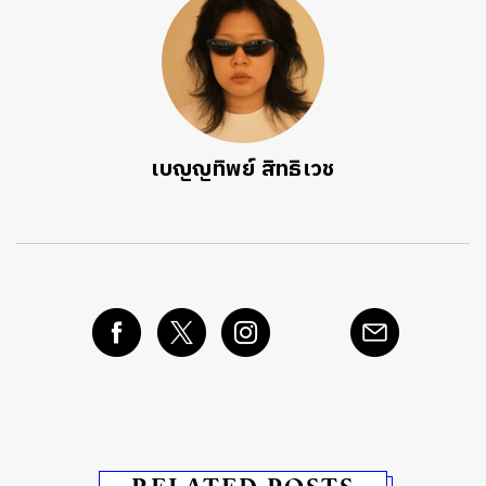
เบญญทิพย์ สิทธิเวช