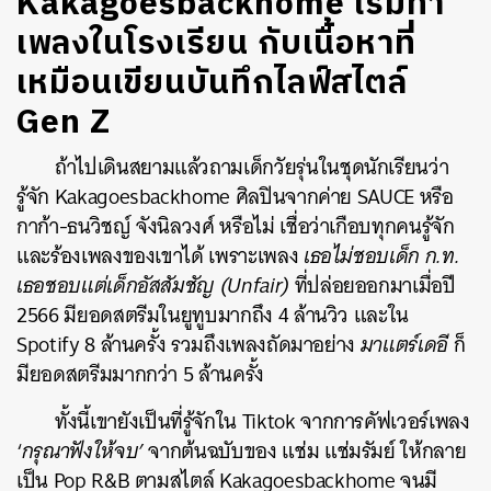
Kakagoesbackhome เริ่มทำ
เพลงในโรงเรียน กับเนื้อหาที่
เหมือนเขียนบันทึกไลฟ์สไตล์
Gen Z
ถ้าไปเดินสยามแล้วถามเด็กวัยรุ่นในชุดนักเรียนว่า
รู้จัก Kakagoesbackhome ศิลปินจากค่าย SAUCE หรือ
กาก้า-ธนวิชญ์ จังนิลวงศ์ หรือไม่ เชื่อว่าเกือบทุกคนรู้จัก
และร้องเพลงของเขาได้ เพราะเพลง
เธอไม่ชอบเด็ก ก.ท.
เธอชอบแต่เด็กอัสสัมชัญ (Unfair)
ที่ปล่อยออกมาเมื่อปี
2566 มียอดสตรีมในยูทูบมากถึง 4 ล้านวิว และใน
Spotify 8 ล้านครั้ง รวมถึงเพลงถัดมาอย่าง
มาแตร์เดอี
ก็
มียอดสตรีมมากกว่า 5 ล้านครั้ง
ทั้งนี้เขายังเป็นที่รู้จักใน Tiktok จากการคัฟเวอร์เพลง
‘
กรุณาฟังให้จบ’
จากต้นฉบับของ แช่ม แช่มรัมย์ ให้กลาย
เป็น Pop R&B ตามสไตล์ Kakagoesbackhome จนมี