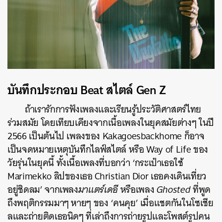
บันทึกประกอบ Beat สไตล์ Gen Z
ถ้าเรารักการฟังเพลงและเรียนรู้ประวัติศาสตร์ไทย
ร่วมสมัย โดยเทียบเคียงจากเนื้อเพลงในยุคสมัยต่างๆ ในปี
2566 เป็นต้นไป เพลงของ Kakagoesbackhome ก็อาจ
เป็นจดหมายเหตุบันทึกไลฟ์สไตล์ หรือ Way of Life ของ
วัยรุ่นในยุคนี้ ทั้งเนื้อเพลงที่บอกว่า
‘กระเป๋าเธอใช้
Marimekko ลิปของเธอ Christian Dior เธอคงเดินเที่ยว
อยู่ชิดลม’
จากเพลง
มาแตร์เดอี
หรือเพลง
Ghosted
ที่พูด
ถึงพฤติกรรมมาๆ หายๆ ของ ‘คนคุย’ เมื่อแชตกันในโซเชีย
ลและถ่ายติดเธอนิดๆ ที่เล่าถึงการถ่ายรูปและโพสต์รูปคน