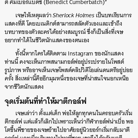
ต์ คัมเบอร์แบตช์ (Benedict Cumberbatch)”
เจษให้เหตุผลว่า
Sherlock Holmes
เป็นบทเรียนการ
แสดงที่ดี โดยเบเนดิกต์สามารถสลัดตัวเองและเข้าถึง
บทบาทของตัวละครได้อย่างสมบูรณ์ ซึ่งก็เป็นสิ่งที่เจษ
อยากทำได้ในชีวิตนักแสดงของตนเอง
ทั้งนี้หากใครได้ติดตาม Instagram ของนักแสดง
ท่านนี้ คงจะเห็นภาพสนามกอล์ฟอยู่ประปรายในโพสต์
รูปภาพ หรืออาจเห็นเจษโพสต์คลิปวิดีโอเล่นดนตรีอยู่บ่อย
ครั้ง สิ่งเหล่านี้คืออีกมุมหนึ่งของเจษที่น่าสนใจนอกเหนือ
จากชีวิตนักแสดง
จุดเริ่มต้นที่ทำให้มาตีกอล์ฟ
เจษเล่าว่า ตั้งแต่เด็ก พ่อให้ลูกทุกคนในครอบครัวเริ่ม
ตีกอล์ฟ แต่แล้วก็เลิกไปเพราะเห็นว่ากีฬากอล์ฟน่าเบื่อ พอ
โตขึ้นพี่ชายของเจษย้ายไปอาศัยอยู่นิวยอร์กเริ่มกลับมาตี