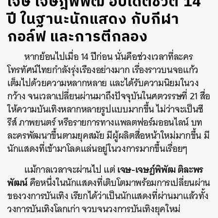
เจษ เจษฎ์พิพัฒ อัปเดตชีวิต 14
ปี ในฐานะนักแสดง กับกีฬา
กอล์ฟ และการตีกลอง
หากย้อนไปเมื่อ 14 ปีก่อน นั่นคือช่วงเวลาที่ละคร
โทรทัศน์ไทยกำลังรุ่งเรืองอย่างมาก เรื่องราวบนจอแก้ว
เต็มไปด้วยความหลากหลาย และได้รับความนิยมในวง
กว้าง จนเวลาเปลี่ยนผ่านมาถึงปัจจุบันในศตวรรษที่ 21 สื่อ
ให้ความบันเทิงหลากหลายรูปแบบมากขึ้น ไม่ว่าจะเป็นซี
รีส์ ภาพยนตร์ หรือรายการทางแพลตฟอร์มออนไลน์ บท
ละครพัฒนาขึ้นตามยุคสมัย มีผู้ผลิตสื่อหน้าใหม่มากขึ้น มี
นักแสดงที่เข้ามาโลดแล่นอยู่ในวงการมากขึ้นเรื่อยๆ
เจษ-เจษฎ์พิพัฒ ติละพร
แม้กาลเวลาจะผ่านไป แต่
พัฒน์
คือหนึ่งในนักแสดงที่เติบโตมาพร้อมการเปลี่ยนผ่าน
ของวงการบันเทิง เรียกได้ว่าเป็นนักแสดงที่ผ่านมาแล้วทั้ง
วงการบันเทิงโลกเก่า จวบจนวงการบันเทิงยุคใหม่