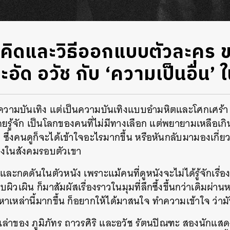
ิดและวิธีออกแบบตัวละคร 
ละอัด อวัช กับ ‘ความเป็นอื่น’
้ความบันเทิง แต่เป็นความบันเทิงแบบอำมหิตและโศกเศร้
เคยรู้จัก เป็นโลกของคนที่ไม่มีทางเลือก แต่พยายามเหลือเกิ
 ซึ่งคนดูก็จะได้เข้าใจอะไรมากขึ้น หรือหันกลับมามองเก
ียงในสังคมรอบตัวเขา
และกดดันในตัวหนัง เพราะแม้คนที่ดูหนังจะไม่ได้รู้จักเรื่
ิวเผิน ก็มาสัมผัสเรื่องราวในมุมที่ลึกซึ้งขึ้นกว่าเดิมผ่านหนั
เหล่านี้มากขึ้น ก็อยากให้ได้มาสนใจ ทำความเข้าใจ ว่ามั
เล่าของ ภูมิภัทร ถาวรศิริ และอวัช รัตนปิณฑะ สองนักแสด