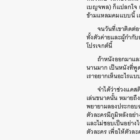
เบญจพล) ก็แปลกใจ เ
ข้ามแหลมคมแบบนี้ เลยร
จนวันที่เขาติดต่
ทั้งตัวค่ายและผู้กำกับ
โปรเจกต์นี้
ถ้าหนังออกมาและ
นานมาก เป็นหนังที่พู
เราอยากเห็นอะไรแบบ
จำได้ว่าช่วงแคสต
เล่นขนาดนั้น หมายถึง
พยายามลองประกอบร่า
ตัวละครมีภูมิหลังอย
และไม่ชอบเป็นอย่างไร
ตัวละคร เพื่อให้ตัวละ