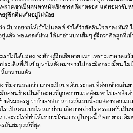
พราะเขาเป็นคนทำหนังเชิงสารคดีมาตลอด แต่พอมาจับหนัง
SHARE
TWEET
LINE
EMAIL
ู้สึกตื่นเต้นอยู่ไม่น้อย
อว่า มีบทอยากให้เข้าไปแคสต์ จำได้ว่าตัดสินใจตกลงทันที ไ
อยู่แล้ว พอแคสต์ผ่าน ได้มาอ่านบทเต็มๆ รู้สึกว่าคิดถูกที่เข
เราไม่ได้แสดง จะต้องรู้สึกเสียดายแน่ๆ เพราะเราคาดหวัง
ดประเด็นที่เป็นปัญหาในสังคมอย่างไม่กระมิดกระเมี้ยน ไม่ม
นี้มานานแล้ว
ิง ทีมงานบอกว่า เราจะเป็นบทตัวประกอบที่ค่อนข้างเล่นยา
มันค่อนข้างเป็นตัวละครที่ถูกสภาพแวดล้อมพาไปเจอสิ่งต่า
งตัวละครดู ว่าถ้าเจอสถานการณ์แบบนี้จะแสดงออกแบบไห
่างไร เป็นคนแบบไหนมาก่อน เกิดมาอย่างไร ครอบครัวเป็น
 และอะไรที่ทำให้เขากระโจนมาอยู่ในจุดนี้ ก็พยายามเติมทุ
ครมันสมบูรณ์ที่สุด