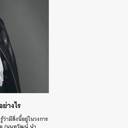
อย่างไร
่ามีสิ่งนี้อยู่ในวงการ
บิ้ล (นนทวัฒน์ นำ