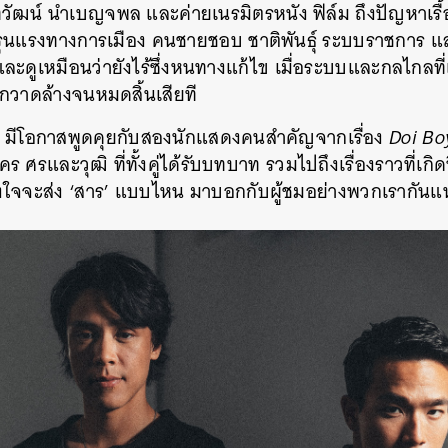
ฒน์ นำเบญจพล และค่ายเนรมิตรหนัง ฟิล์ม ถึงปัญหาเรื้อร
ุนแรงทางการเมือง คนชายชอบ ชาติพันธุ์ ระบบราชการ และก
ะดูเหมือนว่ายังไร้ซึ่งหนทางแก้ไข เมื่อระบบและกลไกลที่เอื้
ูกกวาดล้างจนหมดสิ้นเสียที
ีโอกาสพูดคุยกับสองนักแสดงคนสำคัญจากเรื่อง
Doi Bo
คร ศรและวุฒิ ที่ทั้งคู่ได้รับบทบาท รวมไปถึงเรื่องราวที่เกิด
้งใจจะส่ง ‘สาร’ แบบไหน มาบอกกับผู้ชมอย่างพวกเรากันแน