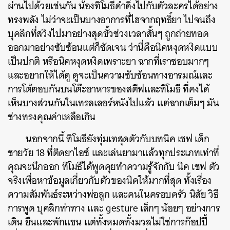
ผ่านไปด้วยเช่นกัน น้องทิโมธีดำดิ่งไปกับตัวละครได้อย่าง
ทรงพลัง ไม่ว่าจะเป็นบางอาการที่ไฮจากฤทธิ์ยา ไปจนถึง
บุคลิกที่สวิงไปมาอย่างสุดขั้วช่วงเวลาสั้นๆ ถูกถ่ายทอด
ออกมาอย่างซับซ้อนแต่ก็ชัดเจน ว่านี่คือนิคหงุดหงิดแบบ
เป็นปกติ หรือนิคหงุดหงิดเพราะยา ฉากที่เราชอบมากๆ
และอยากให้ได้ดู ดูจะเป็นความซับซ้อนทางอารมณ์และ
การโต้ตอบกันบนโต๊ะอาหารของสตีฟและทิโมธี ที่คงได้
เห็นบางส่วนกันในเทรลเลอร์หนังไปแล้ว แต่ฉากเต็มๆ มัน
ช่างทรงคุณค่าเหลือเกิน
นอกจากนี้ ทิโมธียังทุ่มเทสุดตัวกับบทนิค เชฟ เด็ก
ชายวัย 18 ที่ติดยาไอซ์ และเล่นยามาแล้วทุกประเภทเท่าที่
คุณจะนึกออก ทิโมธีได้พูดคุยทำความรู้จักกับ นิค เชฟ ตัว
จริงเพื่อหาข้อมูลเกี่ยวกับตัวของนิคให้มากที่สุด ทั้งเรื่อง
ความสัมพันธ์ระหว่างพ่อลูก และคนในครอบครัว นิสัย วิธี
การพูด บุคลิกท่าทาง และ gesture เล็กๆ น้อยๆ อย่างการ
เดิน ยืนและพักแขน แต่ทั้งหมดทั้งมวลไม่ใช่การก๊อปปี้