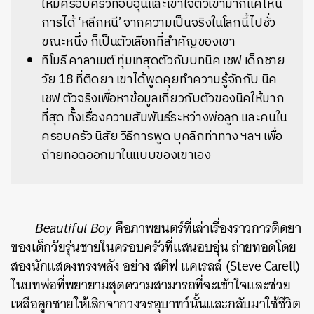
ให้มีครอบครัวที่อบอุ่นและเข้าใจตัวเขามากแค่ไหน
การได้ ‘หลีกหนี’ จากความเป็นจริงในโลกนี้ไปชั่ว
ขณะหนึ่ง ก็เป็นตัวเลือกที่สำคัญของเขา
ทิโมธี คาลาเมต์ ทุ่มเทสุดตัวกับบทนิค เชฟ เด็กชาย
วัย 18 ที่ติดยา เขาได้พูดคุยทำความรู้จักกับ นิค
เชฟ ตัวจริงเพื่อหาข้อมูลเกี่ยวกับตัวของนิคให้มาก
ที่สุด ทั้งเรื่องความสัมพันธ์ระหว่างพ่อลูก และคนใน
ครอบครัว นิสัย วิธีการพูด บุคลิกท่าทาง ฯลฯ เพื่อ
ถ่ายทอดออกมาในแบบของเขาเอง
Beautiful Boy
คือภาพยนตร์ที่เล่าเรื่องราวการติดยา
ของเด็กวัยรุ่นชายในครอบครัวที่แสนอบอุ่น ถ่ายทอดโดย
สองนักแสดงทรงพลัง อย่าง สตีฟ แคเรลล์ (Steve Carell)
ในบทพ่อที่พยายามสุดความสามารถที่จะเข้าใจและช่วย
เหลือลูกชายให้เลิกจากวงจรอุบาทว์นั้นและกลับมาใช้ชีวิต