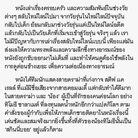
หนังเล่าเรื่องครอบครัว และความสัมพันธ์ในช่วงวัย
ต่างๆ สลับไทม์ไลน์ไปมา จากวัยรุ่นในไทม์ไลน์ปัจจุบัน
กลับไปเด็ก ย้อนกลับมาช่วงวัยรุ่นแต่เป็นไทม์ไลน์อดีต
แล้วกลับไปเป็นวัยเด็กที่เริ่มจะเข้าสู่วัยรุ่น จริงๆ แล้ว เรา
ไม่มีปัญหากับการเล่าเรื่องสลับไทม์ไลน์แบบนี้ เพียงแต่มัน
ส่งผลให้ความทรงพลังและความลึกซึ้งทางอารมณ์ของ
หนังยังถูกขับออกมาไม่เต็มที่ และทำให้คนดูต้องใช้พลังใน
การดูค่อนข้างเยอะ เพื่อความต่อเนื่องทางอารมณ์
หนังได้ทีมนักแสดงสายดราม่าที่เก่งกาจ สตีฟ แค
เรลล์ ที่แม้มีชื่อเสียงจากสายคอมเมดี้ แต่กลับทำได้ดีมาก
ในสายดราม่า และ ‘น้อง’ ผู้เป็นที่รักของคนค่อนโลก อย่าง
ทิโมธี ชาลาเมต์ ที่ลงทุนลดน้ำหนักอีกกว่าแปดกิโลฯ ตาม
คำสั่งของผู้กำกับเพื่อให้ภาพเด็กชายติดยาในหนังเรื่องนี้
เด่นชัดและสมจริงมากยิ่งขึ้นทั้งที่ตัวของน้องทิโมธีนั้นเป็น
‘สกินนี่บอย’ อยู่แล้วก็ตาม