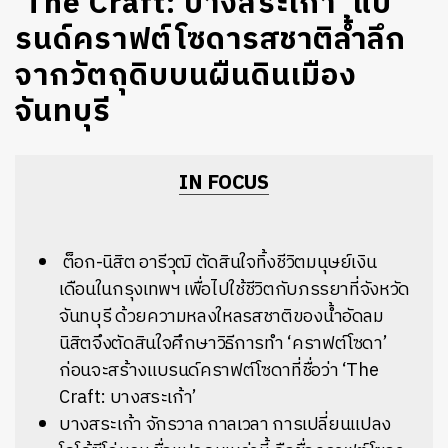
‘The Craft: บางสระเก้า’ แบ
รนด์คราฟต์โซดารสชาติล้ำลึก
จากวัตถุดิบบนผืนดินเมือง
จันทบุรี
IN FOCUS
ต็อก-นิสิต อารีวุฒิ ตัดสินใจทิ้งชีวิตมนุษย์เงิน
เดือนในกรุงเทพฯ เพื่อไปใช้ชีวิตกับภรรยาที่จังหวัด
จันทบุรี ด้วยความหลงใหลรสชาติของน้ำอัดลม
นิสิตจึงตัดสินใจศึกษาวิธีการทำ ‘คราฟต์โซดา’
ก่อนจะสร้างแบรนด์คราฟต์โซดาที่ชื่อว่า ‘The
Craft: บางสระเก้า’
บางสระเก้า จักรวาล กาลเวลา การเปลี่ยนแปลง