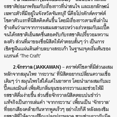
รสชาติย่อมาพร้อมกับเรื่องราวที่น่าสนใจ และเอกลักษณ์
เฉพาะตัวที่มีอยู่ในจังหวัดจันทบุรี นี่คือโปรดักต์คราฟต์
โซดาตัวแรกที่นิสิตคิดค้นขึ้น โดยมีเรื่องราวตามที่เล่าใน
ข้างต้นว่ามาจากการผสมผสานระหว่างเร่วหอมกับมะปี๊ด
จนได้รสชาติเย็นสดชื่นสอดรับกับรสชาติเปรี้ยวอมหวาน
ลงตัว ส่วนที่มาของชื่อนิสิตให้คำตอบสั้นๆ ว่า เป็นการ
เชิดชูผืนแผ่นดินตำบลบางสระเก้า ในฐานะจุดเริ่มต้นของ
แบรนด์ ‘The Craft’
2.จักรวาล (JAKKAWAN)
– คราฟต์โซดาที่มีส่วนผสม
หลักจากสมุนไพร ‘กระวาน’ ที่นิสิตอยากเปลี่ยนความเชื่อ
เดิมๆ ว่า สมุนไพรใส่ได้แค่ในอาหาร โดยนำมาผสมกับมะ
ปี๊ดและมินต์ เพื่อดับกลิ่นฉุนของกระวานและช่วยให้มี
รสชาติดื่มง่ายขึ้น ส่วนชื่อจักรวาลนิสิตตอบปนขำว่า
แท้จริงเป็นการเล่นคำ ‘จากกระวาน’ เพี้ยนเป็น ‘จักรวาล’
ที่ออกเสียงคล้ายกันหากพูดเร็วๆ อย่างไรก็ดี หลังลองชิม
รสชาติที่ให้ความรู้สึกแปลกประหลาด ซาบซ่านราวกับมีด