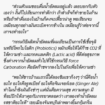
“ส่วนตัวผมชอบดื่มน้ำอัดลมอยู่แล้ว เลยบอกกับตัว
เองว่า งั้นก็ไปเรียนการทำดีกว่า ถ้าสำเร็จก็ทำขายในร้าน
หรือถ้าทำดื่มเองในบ้านก็คงจะเฟี้ยวน่าดู พอเรียนจบ
เหมือนทุกอย่างมันระเบิดจากข้างใน เหมือนรู้ว่าต่อจากนี้
เราจะทำอะไร”
“กรรมวิธีผลิตน้ำอัดลมที่ผมเรียนเป็นการใช้เชื้อจุลิ
นทรีย์โพรไบโอติก (Probiotics) หมักเพื่อให้ได้ก๊าซ CO2 ที่
ให้ความซ่า และกรดแลคติก (Lactic acid) ที่ดีต่อสุขภาพ
ซึ่งต่างจากน้ำอัดลมทั่วไปที่ใช้กรรมวิธี Force
Carbonation คืออัดก๊าซจากลงไปในถังเพื่อให้ความซ่า
“พอให้ชาวบ้านแถวนี้ได้ลองชิมเขาก็งงๆ ว่านี่คือน้ำ
อะไร อะไรคือรูตเบียร์ อะไรคือจินเจอร์เอล (Ginger Ale)
ทำไมน้ำขิงมันถึงซ่าๆ แต่นั่นคือความสุข ความสนุก มี
ท็อปปิกให้เราคุยกับภรรยาตลอดว่า เราลองทำน้ำอัดลม
รสชาติอะไรดี”
เขยเมืองจันทบุรีเล่าพลางยิ้มกรุ้มกริ่ม