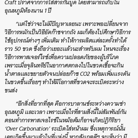
Craft ปราศจากการใส่สารกันบูด โดยสามารถเก็บใน
อุณหภูมิห้องนาน 1 ปี
“แต่ใช่ว่าจะไม่มีปัญหาเลยนะ เพราะพอเปลี่ยนจาก
วิธีการหมักเป็นวิธีอัดก๊าซจากถัง ผมก็ต้องไปศึกษาวิธีการ
ใช้อุปกรณ์ต่างๆ เพิ่มเติม ทำให้การผลิตแต่ละครั้งทำได้
ราว 50 ขวด ซึ่งถือว่าเยอะแล้วนะสำหรับผม ไหนจะเรื่อง
วิธีการพาสเจอร์ไรซ์เพื่อความปลอดภัยของผู้บริโภค
เพราะเมื่อจุลินทรีย์ในอากาศตกลงไปในขวดเชื้อจะกิน
น้ำตาลและขยายตัวจนปล่อยก๊าซ CO2 พร้อมเพิ่มแรงดัน
ในขวดขึ้นเรื่อยๆ ทำให้มีโอกาสที่ขวดจะระเบิดระหว่าง
ขนส่ง
“อีกสิ่งที่ยากที่สุด คือการบาลานซ์ระหว่างความซ่า
อุณหภูมิ และเวลา เพราะเมื่อไรที่สามสิ่งนี้ไม่สัมพันธ์กัน
ตอนทำการพาสเจอไรซ์ในหม้อต้มก็อาจเกิดปฏิกิริยา
‘Over Carbonation’ ระเบิดใส่หน้าผม ซึ่งเหตุการณ์นั้น
เคยเกิดขึ้นมาแล้วในที่แห่งนี้ หากสังเกตดีๆ จะเห็นว่า มี