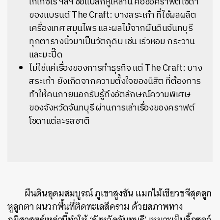
โกโก้ซีโร่ ฯลฯ ชื่อแปลกหูเหล่านี้ คือชื่อคราฟต์โซดา
ของแบรนด์ The Craft: บางสระเก้า ที่ใช้ผลผลิต
เครื่องเทศ สมุนไพร และผลไม้จากผืนดินจันทบุรี
ทุกตารางนิ้วมาเป็นวัตถุดิบ เช่น เร่วหอม กระวาน
และมะปี๊ด
ไม่ใช่แค่เรื่องของการทำธุรกิจ แต่ The Craft: บาง
สระเก้า ยังเกิดจากความตั้งใจของนิสิต ที่ต้องการ
ทำให้คนภายนอกรับรู้ถึงอัตลักษณ์ความพิเศษ
ของจังหวัดจันทบุรี ผ่านการเล่าเรื่องของคราฟต์
โซดาแต่ละรสชาติ
ผืนดินอุดมสมบูรณ์ ภูเขาสูงชัน แมกไม้เขียวขจีสุดลูก
หูลูกตา ผนวกพื้นที่ติดทะเลสีคราม ด้วยสภาพทาง
ภูมิศาสตร์เหล่านี้ทำให้ ‘จังหวัดจันทบุรี’ เหมาะเป็นจิ๊กซอว์