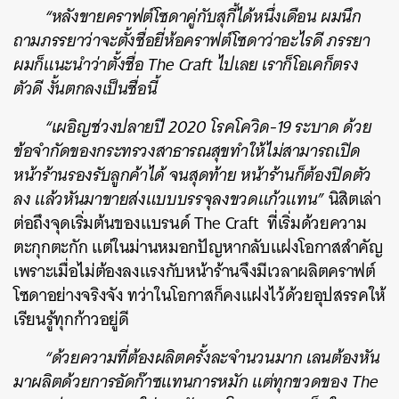
“หลังขายคราฟต์โซดาคู่กับสุกี้ได้หนึ่งเดือน ผมนึก
ถามภรรยาว่าจะตั้งชื่อยี่ห้อคราฟต์โซดาว่าอะไรดี ภรรยา
ผมก็แนะนำว่าตั้งชื่อ The Craft ไปเลย เราก็โอเคก็ตรง
ตัวดี งั้นตกลงเป็นชื่อนี้
“เผอิญช่วงปลายปี 2020 โรคโควิด-19 ระบาด ด้วย
ข้อจำกัดของกระทรวงสาธารณสุขทำให้ไม่สามารถเปิด
หน้าร้านรองรับลูกค้าได้ จนสุดท้าย หน้าร้านก็ต้องปิดตัว
ลง แล้วหันมาขายส่งแบบบรรจุลงขวดแก้วแทน”
นิสิตเล่า
ต่อถึงจุดเริ่มต้นของแบรนด์ The Craft ที่เริ่มด้วยความ
ตะกุกตะกัก แต่ในม่านหมอกปัญหากลับแฝงโอกาสสำคัญ
เพราะเมื่อไม่ต้องลงแรงกับหน้าร้านจึงมีเวลาผลิตคราฟต์
โซดาอย่างจริงจัง ทว่าในโอกาสก็คงแฝงไว้ด้วยอุปสรรคให้
เรียนรู้ทุกก้าวอยู่ดี
“ด้วยความที่ต้องผลิตครั้งละจำนวนมาก เลนต้องหัน
มาผลิตด้วยการอัดก๊าซแทนการหมัก แต่ทุกขวดของ The