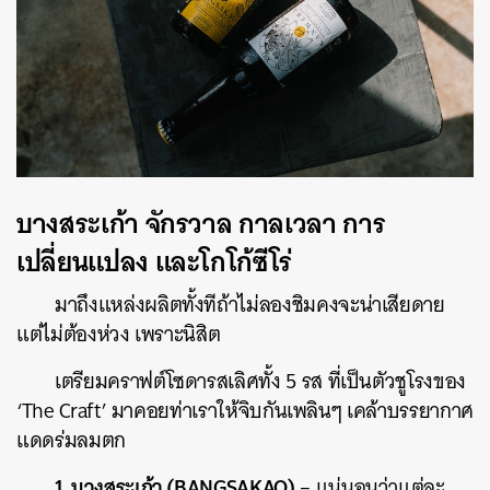
SHARE
TWEET
LINE
EMAIL
บางสระเก้า จักรวาล กาลเวลา การ
เปลี่ยนแปลง และโกโก้ซีโร่
มาถึงแหล่งผลิตทั้งทีถ้าไม่ลองชิมคงจะน่าเสียดาย
แต่ไม่ต้องห่วง เพราะนิสิต
เตรียมคราฟต์โซดารสเลิศทั้ง 5 รส ที่เป็นตัวชูโรงของ
‘The Craft’ มาคอยท่าเราให้จิบกันเพลินๆ เคล้าบรรยากาศ
แดดร่มลมตก
1. บางสระเก้า (BANGSAKAO)
– แน่นอนว่าแต่ละ