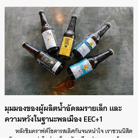
มุมมองของผู้ผลิตน้ำอัดลมรายเล็ก และ
ความหวังในฐานะพลเมือง EEC+1
หลังชิมคราฟต์โซดารสเลิศกันจนหนำใจ เราชวนนิสิต