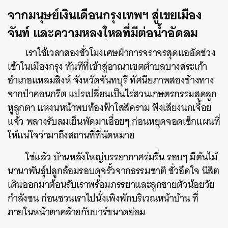
จากมนุษย์เงินเดือนกรุงเทพฯ สู่เขยเมือง
จันท์ และความหลงใหลที่มีต่อน้ำอัดลม
เราใช้เวลาสองชั่วโมงเศษฝ่าการจราจรสุดแออัดช่วง
เช้าในเมืองกรุง ทันทีที่เข้าสู่อาณาเขตตำบลบางสระเก้า
อำเภอแหลมสิงห์ จังหวัดจันทบุรี ทัศนียภาพสองข้างทาง
จากป่าคอนกรีต แปรเปลี่ยนเป็นไร่สวนเกษตรกรรมสุดลูก
หูลูกตา แหงนหน้าพบท้องฟ้าใสสีคราม ฟังเสียงนกเจื้อย
แจ้ว พลางรับลมเย็นพัดมาเอื่อยๆ ก่อนหยุดจอดเช็กแผนที่
ให้แน่ใจว่ามาถึงสถานที่ที่นัดหมาย
ใช่แล้ว บ้านหลังใหญ่บรรยากาศร่มรื่น รอบๆ มีต้นไม้
นานาพันธุ์ปลูกล้อมรอบดุจรั้วจากธรรมชาติ ชั่วอึดใจ นิสิต
เดินออกมาต้อนรับเราพร้อมภรรยาและลูกชายตัวน้อยวัย
กำลังซน ก่อนชวนเราไปนั่งเพิงพักบริเวณหน้าบ้าน ที่
ภายในหน้าตาคล้ายกับบาร์ขนาดย่อม