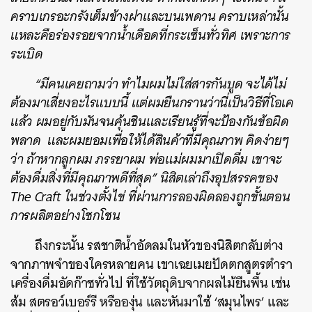
คราบเกรอะกรังเต็มข้างฝาและบนเพดาน คราบเหล่านั้น
แหละคือร่องรอยจากน้ำเดือดที่กระเซ็นทั่วทิศ เพราะการ
ระเบิด
“มีคนเคยถามว่า ทำไมผมไม่ใส่สารกันบูด จะได้ไม่
ต้องมาเสี่ยงอะไรแบบนี้ แต่ผมยืนกรานว่านี่เป็นวิธีที่โอเค
แล้ว ผมอยู่กับมันจนคุ้นชินและเรียนรู้ที่จะป้องกันข้อผิด
พลาด และผมยอมเพื่อให้ได้สินค้าที่มีคุณภาพ คิดง่ายๆ
ว่า ถ้าหากลูกผม ภรรยาผม พ่อแม่ผมมาเปิดดื่ม เขาจะ
ต้องดื่มสิ่งที่มีคุณภาพดีที่สุด” นิสิตเล่าถึงอุปสรรคของ
The Craft ในช่วงตั้งไข่ ที่ผ่านการลองผิดลองถูกขั้นตอน
การผลิตอย่างโชกโชน
ถึงกระนั้น รสชาติน้ำอัดลมในหัวของนิสิตกลับต่าง
จากภาพจำของใครหลายคน เขาเฉยเมยปัดตกสูตรตำรา
เครื่องดื่มอัดก๊าซทั่วไป ที่ใช้วัตถุดิบจากผลไม้ยืนพื้น เช่น
ส้ม สตรอว์เบอร์รี หรือองุ่น และหันมาใช้ ‘สมุนไพร’ และ