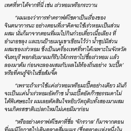
เทศที่หาได้จากที่นี่ เช่น เร่วหอมหรือกระวาน
“ผมมองว่าการทำคราฟต์โซดาเป็นเรื่องของ
จินตนาการนะ อย่างตอนที่เราคิดจะใช้เร่วหอมเป็นส่วน
ผสม นั่นก็มาจากตอนที่ผมไปกินก๋วยเตี๋ยวเนื้อเลียง ที่
อำเภอขลุง และบนป้ายเมนูเขาเขียนไว้ว่า น้ำซุปมีส่วน
ผสมของเร่วหอม ซึ่งเป็นเครื่องเทศที่หาได้เฉพาะในจังหวัด
จันทบุรี พอกลับมาผมก็รีบให้ภรรยาไปซื้อเร่วหอม แล้ว
ลองมาต้ม ก่อนจะลองผสมกับผลไม้ท้องถิ่นอย่าง ‘มะปี๊ด’
หรือที่คนรู้จักในชื่อส้มจี๊ด
“เพราะถ้าเราใช้แค่เร่วหอมหรือมะปี๊ดอย่างเดียว มันก็
จะเป็นแค่น้ำเร่วหอมอัดก๊าซ น้ำมะปี๊ดอัดก๊าซธรรมดาไม่
ได้พิเศษอะไร ผมเลยตัดสินใจหยิบวัตถุดิบทั้งสองมาผสม
จนเกิดรสชาติแปลกใหม่ไม่เคยมีมาก่อน
“หรืออย่างคราฟต์โซดาที่ชื่อ ‘จักรวาล’ ก็มาจากตอน
ที่ผมมีโอกาสไปเดินตลาดสี่มุมเมรุ (ชื่อตลาดแห่งหนึ่งใน