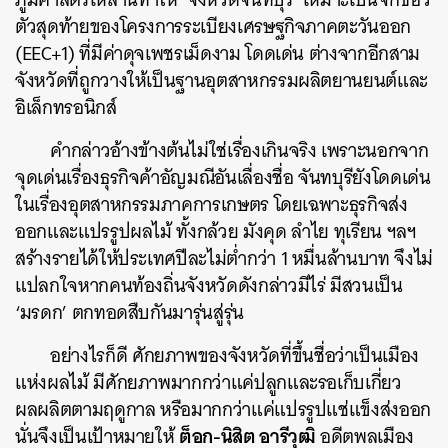
ตัวสุดท้ายของโครงการระเบียงเศรษฐกิจภาคตะวันออก
(EEC+1) ที่มีค่าดุจเพชรเม็ดงาม โดดเด่น ต่างจากอีกสาม
จังหวัดที่ถูกวางให้เป็นฐานอุตสาหกรรมผลิตยานยนต์และ
อิเล็กทรอนิกส์
คำกล่าวอ้างข้างต้นไม่ใช่เรื่องเกินจริง เพราะนอกจาก
จุดเด่นเรื่องธุรกิจค้าอัญมณีอันเลื่องชื่อ จันทบุรียังโดดเด่น
ในเรื่องอุตสาหกรรมภาคการเกษตร โดยเฉพาะธุรกิจส่ง
ออกและแปรรูปผลไม้ ทั้งกล้วย มังคุด ลำไย ทุเรียน ฯลฯ
สร้างรายได้ให้ประเทศปีละไม่ต่ำกว่า 1 หมื่นล้านบาท จึงไม่
แปลกใจหากคนท้องถิ่นจังหวัดดังกล่าวมีไร่ มีสวนเป็น
‘มรดก’ ตกทอดสืบกันมารุ่นสู่รุ่น
อย่างไรก็ดี ศักยภาพของจังหวัดที่ขึ้นชื่อว่าเป็นเมือง
แห่งผลไม้ มีศักยภาพมากกว่าแค่ปลูกและรอเก็บเกี่ยว
ผลผลิตตามฤดูกาล หรือมากกว่าแค่แปรรูปแช่แข็งส่งออก
ต็อก-นิสิต อารีวุฒิ
นั่นจึงเป็นเป้าหมายให้
อดีตพลเมือง