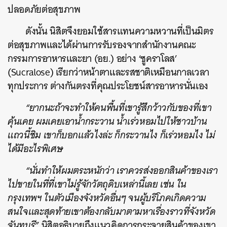
ปลอดภัยต่อสุขภาพ
ดังนั้น นิสิตจึงยอมใช้สารแทนความหวานที่เป็นมิตร
ต่อสุขภาพและได้ผ่านการรับรองจากสำนักงานคณะ
กรรมการอาหารและยา (อย.) อย่าง ‘ซูคราโลส’
(Sucralose) เรียกว่าหน้าตาและรสชาติเหมือนกาลเวลา
ทุกประการ ต่างกันตรงที่คุณประโยชน์สารอาหารนั่นเอง
“ยากนะถ้าจะทำให้คนพื้นที่เขารู้สึกว้าวกับของที่เขา
คุ้นเคย ผมเคยเอาน้ำกระวาน น้ำเร่วหอมไปให้ชาวบ้าน
แถวนี้ชิม เขาก็บอกแล้วไงล่ะ ก็กระวานไง ก็เร่วหอมไง ไม่
ได้มีอะไรพิเศษ
“นั่นทำให้ผมตระหนักว่า เราควรส่งออกสินค้าของเรา
ไปขายในที่ที่เขาไม่รู้จักวัตถุดิบเหล่านี้เลย เช่น ใน
กรุงเทพฯ ในตัวเมืองจังหวัดอื่นๆ จนผู้บริโภคเกิดความ
สนใจและสุดท้ายเขาต้องกลับมาตามหาเรื่องราวที่จังหวัด
จันทบุรี”
นิสิตอธิบายถึงแนวคิดการกระจายสินค้าของเขา