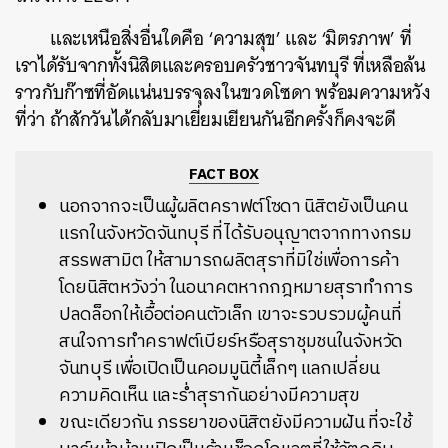
และเหนือสิ่งอื่นใดคือ ‘ความสุข’ และ ‘มิตรภาพ’ ที่
เราได้รับจากทั้งนิสิตและครอบครัวชาวจันทบุรี ที่เหลือล้น
ราวกับก๊าซที่อัดแน่นบรรจุลงในขวดโซดา พร้อมความหวัง
ที่ว่า ถ้าสักวันได้กลับมาเยี่ยมเยียนกันอีกครั้งก็คงจะดี
FACT BOX
นอกจากจะเป็นผู้ผลิตคราฟต์โซดา นิสิตยังเป็นคน
แรกในจังหวัดจันทบุรี ที่ได้รับอนุญาตจากทางกรม
สรรพสามิต ให้สามารถผลิตสุราที่มิใช่เพื่อการค้า
โดยนิสิตหวังว่า ในอนาคตหากกฎหมายสุราทำการ
ปลดล็อกให้เอื้อต่อคนตัวเล็ก เขาจะรวบรวมผู้คนที่
สนใจการทำคราฟต์เบียร์หรือสุราชุมชนในจังหวัด
จันทบุรี เพื่อเปิดเป็นคอมมูนิตี้เล็กๆ แลกเปลี่ยน
ความคิดเห็น และร่ำสุรากันอย่างมีความสุข
ขณะเดียวกัน ภรรยาของนิสิตยังมีความฝัน ที่จะใช้