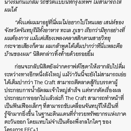
นางรมกินแกล้ม วิถีชีวิตแบบนี้ที่กรุงเทพฯ ไม่สามารถให้
ผมได้
“ตั้งแต่ผมมาอยู่ที่นี่ผมไม่อยากไปไหนเลย เสน่ห์ของ
จังหวัดจันทบุรีมีทั้งอาหาร ทะเล ภูเขา เรียกว่ามีทุกอย่างที่
ผมต้องการ แม้แต่เสียงเพลงคลาสสิกตามสายวิทยุ
กระจายเสียงก็ตาม ผมกล้าพูดได้เต็มปากว่าที่นี่แหละคือ
บ้านของผม”
นิสิตกล่าวทิ้งท้ายด้วยรอยยิ้ม
ก่อนจะกลับนิสิตยังฝากคราฟต์โซดาให้เรากลับไปดื่ม
ระหว่างทางอีกหนึ่งลังใหญ่ แม้ว่าวันนี้จะยังไม่สามารถเอ่ย
ได้เต็มปากว่า The Craft สามารถตีตลาดสู้กับบรรดาผู้
ประกอบการน้ำอัดลมเจ้าใหญ่สำเร็จ แต่หากตัดเรื่องผล
ประกอบการออกไปแล้วล่ะก็ The Craft สามารถทำหน้าที่
เป็นฟันเฟืองเล็กๆ ที่สามารถขับเคลื่อนจันทบุรีให้เป็นที่
รู้จักมากยิ่งขึ้น ในฐานะดินแดนที่ร่ำรวยทรัพยากรแห่งภาค
ตะวันออก โดยแทบไม่จำเป็นต้องพึ่งกลไกใดๆ ของ
โครงการ EEC+1