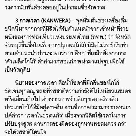
วงดาวนับพันล่องลอยอยู่ในปากสมชื่อจักรวาล
3.กาลเวลา (KANWERA)
– จุดเริ่มต้นของเครื่องดื่ม
ชนิดนี้มาจากการที่นิสิตได้รับคำแนะนำจากเจ้าหน้าที่ราย
หนึ่งของการท่องเที่ยวแห่งประเทศไทย (ททท.) ว่า จังหวัด
จันทบุรีขึ้นชื่อในเรื่องการปลูกผลโกโก้ นิสิตไม่รอช้ารีบทำ
ตามคำแนะนำ ก่อนจะพบว่า ‘เปลือก’ ที่เหลือทิ้งจากการ
‘คั่วเมล็ดโกโก้’ ล้ำค่ามากพอแก่การนำมาแปรรูปเพื่อใช้
เป็นวัตถุดิบ
นิยามของกาลเวลา คือน้ำโซดาที่มีกลิ่นของโกโก้
ชัดเจนทุกอณู ขณะที่รสชาติหวานกำลังดีไม่เหนียวแสบคอ
หรือเลี่ยนเกินไป ต่างจากภาพจำเดิมๆ ของเครื่องดื่ม
ประเภทโกโก้ที่มีอยู่ดาษดื่น ส่วนชื่อกาลเวลามาจากคอนเซ
ปต์คำว่า ‘เวลาในขวดแก้ว’ เนื่องจากนิสิตใช้เวลาในการ
ปรับปรุงสูตร ผ่านการลองผิดลองถูกนานพอสมควร กว่า
จะได้รสชาติโดนใจ