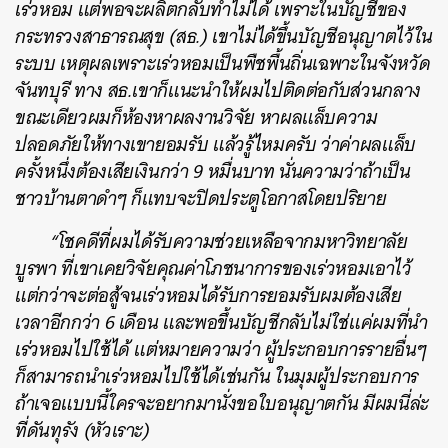
เร่วหอม แต่พอจะผลิตกลับทำไม่ได้ เพราะในบัญชีของ
กระทรวงสาธารณสุข (สธ.) เขาไม่ได้ขึ้นบัญชีอนุญาตไว้ใน
ระบบ เหตุผลเพราะเร่วหอมเป็นพืชพื้นถิ่นเฉพาะในจังหวัด
จันทบุรี ทาง สธ.เขาก็แนะนำให้ผมไปติดต่อกับส่วนกลาง
ขณะเดียวผมก็ห้องหาผลงานวิจัย หาผลแล็บความ
ปลอดภัยให้ทางเขายอมรับ แล้วรู้ไหมครับ ว่าค่าผลแล็บ
ครั้งหนึ่งต้องเสียเงินกว่า 9 หมื่นบาท นั่นความว่าถ้าเป็น
ชาวบ้านตาดำๆ ก็แทบจะปิดประตูโอกาสโดยปริยาย
“โชคดีที่ผมได้รับความช่วยเหลือจากมหาวิทยาลัย
บูรพา ที่เขาเคยวิจัยคุณค่าโภชนาการของเร่วหอมเอาไว้
แต่กว่าจะต่อสู้จนเร่วหอมได้รับการยอมรับผมต้องเสีย
เวลาอีกกว่า 6 เดือน และพอขึ้นบัญชีกลับไม่ใช่แค่ผมที่นำ
เร่วหอมไปใช้ได้ แต่หมายความว่า ผู้ประกอบการรายอื่นๆ
ก็สามารถนำเร่วหอมไปใช้ได้เช่นกัน ในมุมผู้ประกอบการ
ถ้าเจอแบบนี้ใครจะอยากมานั่งขอใบอนุญาตกัน มีผมนี่ล่ะ
ที่ดันทุรัง (หัวเราะ)