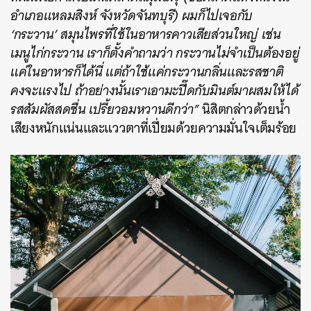
อำเภอแหลมสิงห์ จังหวัดจันทบุรี) ผมก็ไปเจอกับ
‘กระวาน’ สมุนไพรที่ใช้ในอาหารคาวเสียส่วนใหญ่ เช่น
เมนูไก่กระวาน เราก็ตั้งคำถามว่า กระวานไม่จำเป็นต้องอยู่
แค่ในอาหารก็ได้นี่ แต่ถ้าใช้แค่กระวานกลิ่นและรสชาติ
คงจะแรงไป ถ้าอย่างนั้นเราเอามะปี๊ดกับมินต์มาผสมให้ได้
รสสัมผัสสดชื่น เปรี้ยวอมหวานดีกว่า”
นิสิตกล่าวด้วยน้ำ
เสียงหนักแน่นและแววตาที่เปี่ยมด้วยความมั่นใจเต็มร้อย