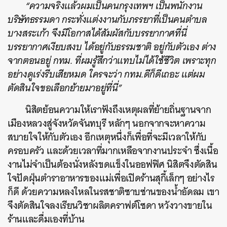
“ความจริงแล้วผมเป็นคนกรุงเทพฯ เป็นพนักงาน
บริษัทธรรมดา กระทั่งแต่งงานกับภรรยาที่เป็นคนตำบล
บางสระเก้า จึงมีโอกาสได้สัมผัสกับบรรยากาศที่นี่
บรรยากาศเงียบสงบ ได้อยู่กับธรรมชาติ อยู่กับตัวเอง ต่าง
จากตอนอยู่ กทม. ที่ผมรู้สึกว่าแทบไม่ได้ใช้ชีวิต เพราะทุก
อย่างดูเร่งรีบเสียหมด ใครจะว่า กทม.ดีก็ดีเถอะ แต่ผม
ตัดสินใจขอเลือกย้ายมาอยู่ที่นี่”
นิสิตย้อนความให้เราฟังถึงเหตุผลที่ย้ายถิ่นฐานจาก
เมืองหลวงสู่จังหวัดจันทบุรี หลักๆ นอกจากจะหาความ
สบายใจให้กับตัวเอง อีกเหตุหนึ่งก็เพื่อที่จะมีเวลาให้กับ
ครอบครัว และด้วยเวลาที่มากเหลือจากงานประจำ ซึ่งเนื้อ
งานไม่จำเป็นต้องนั่งหลังขดแข็งในออฟฟิศ นิสิตจึงตัดสิน
ใจปัดฝุ่นตำราอาหารของแม่เพื่อเปิดร้านสุกี้เล็กๆ อย่างไร
ก็ดี ด้วยความหลงใหลในรสชาติซาบซ่านของน้ำอัดลม เขา
จึงตัดสินใจลงเรียนวิชาผลิตคราฟต์โซดา หวังวางขายใน
ร้านและดื่มเองที่บ้าน