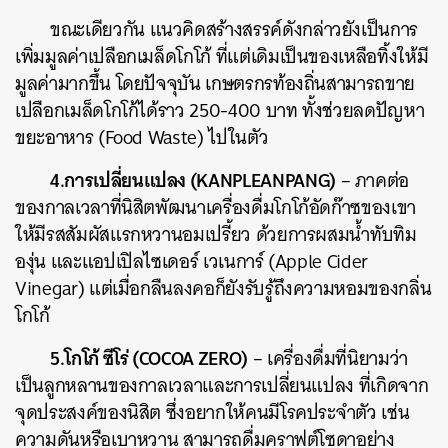
ขณะเดียวกัน แนวคิดสร้างสรรค์ดังกล่าวยังเป็นการ
เพิ่มมูลค่าเปลือกเมล็ดโกโก้ ที่แต่เดิมเป็นของเหลือทิ้งให้มี
มูลค่ามากขึ้น โดยปัจจุบัน เกษตรกรท้องถิ่นสามารถขาย
เปลือกเมล็ดโกโก้ได้ราว 250-400 บาท ทั้งช่วยลดปัญหา
ขยะอาหาร (Food Waste) ไปในตัว
4.การเปลี่ยนแปลง (KANPLEANPANG)
– ภาคต่อ
ของกาลเวลาที่นิสิตพัฒนาเครื่องดื่มโกโก้อัดก๊าซของเขา
ให้มีรสสัมผัสแรกหวานอมเปรี้ยว ด้วยการผสมน้ำทับทิม
องุ่น และแอปเปิลไซเดอร์ เวเนการ์ (Apple Cider
Vinegar) แต่เมื่อกลืนลงคอก็ยังรับรู้ถึงความหอมของกลิ่น
โกโก้
5.โกโก้ ซีโร่ (COCOA ZERO)
– เครื่องดื่มที่นิยามว่า
เป็นลูกหลานของกาลเวลาและการเปลี่ยนแปลง ที่เกิดจาก
จุดประสงค์ของนิสิต ซึ่งอยากให้คนมีโรคประจำตัว เช่น
ความดันหรือเบาหวาน สามารถดื่มคราฟต์โซดาอย่าง