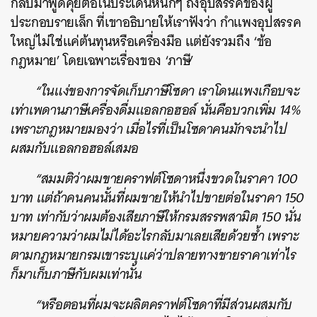
กลับมาพูดคุยต่อในประเด็นหนักๆ ถึงอุปสรรคของผู้
ประกอบรายเล็ก ที่เขาอธิบายให้เราฟังว่า กำแพงอุปสรรค
ใหญ่ไม่ใช่แค่ต้นทุนหรือเครื่องมือ แต่ยังรวมถึง ‘ข้อ
กฎหมาย’ โดยเฉพาะเรื่องของ ‘ภาษี’
“ในแง่ของการจัดเก็บภาษีโซดา เราโดนแพงเกือบจะ
เท่าเพดานภาษีเครื่องดื่มแอลกอฮอล์ นั่นคือบวกเพิ่ม 14%
เพราะกฎหมายมองว่า เมื่อไรที่เป็นโซดาคนมักจะนำไป
ผสมกับแอลกอฮอล์เสมอ
“สมมติว่าผมขายคราฟต์โซดาหนึ่งขวดในราคา 100
บาท แต่ถ้าคนคนนั้นที่ผมขายให้นำไปขายต่อในราคา 150
บาท เท่ากับว่าผมต้องเสียภาษีให้กรมสรรพสามิต 150 นั่น
หมายความว่าผมไม่ได้อะไรกลับมาเลยเสียด้วยซ้ำ เพราะ
ตามกฎหมายกรมเขาระบุแค่ว่าปลายทางขายราคาเท่าไร
ก็มาเก็บภาษีกับผมเท่านั้น
“หรือตอนที่ผมจะผลิตคราฟต์โซดาที่มีส่วนผสมกับ