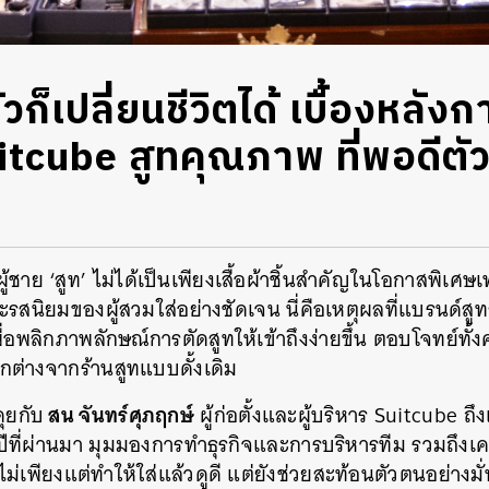
 ตัวก็เปลี่ยนชีวิตได้ เบื้องหลัง
tcube สูทคุณภาพ ที่พอดีตัว
ชาย ‘สูท’ ไม่ได้เป็นเพียงเสื้อผ้าชิ้นสำคัญในโอกาสพิเศษเท
ะรสนิยมของผู้สวมใส่อย่างชัดเจน นี่คือเหตุผลที่แบรนด์สู
เพื่อพลิกภาพลักษณ์การตัดสูทให้เข้าถึงง่ายขึ้น ตอบโจทย์
ต่างจากร้านสูทแบบดั้งเดิม
สน จันทร์ศุภฤกษ์
คุยกับ
ผู้ก่อตั้งและผู้บริหาร Suitcube ถึ
ที่ผ่านมา มุมมองการทำธุรกิจและการบริหารทีม รวมถึงเคล
ม่เพียงแต่ทำให้ใส่แล้วดูดี แต่ยังช่วยสะท้อนตัวตนอย่างมั