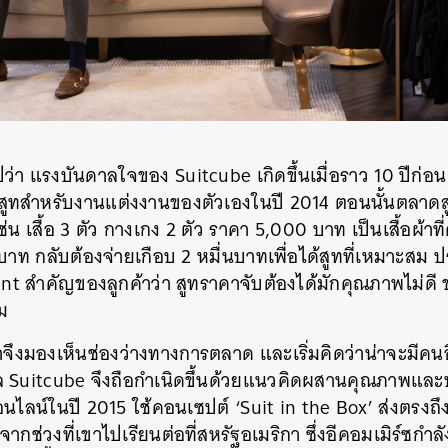
ปว่า แรงบันดาลใจของ Suitcube เกิดขึ้นเมื่อราว 10 ปีก่
หาสูทสำหรับงานแต่งงานของตัวเองในปี 2014 ตอนนั้นตลาดส
เช่น เสื้อ 3 ตัว กางเกง 2 ตัว ราคา 5,000 บาท เป็นเสื้อผ้า
 บาท กลับต้องจ่ายเกือบ 2 หมื่นบาทเพื่อได้สูทที่เหมาะสม ป
int สำคัญของลูกค้าว่า สูทราคาจับต้องได้มักคุณภาพไม่ดี
อม
าจึงมองเห็นช่องว่างทางการตลาด และเริ่มคิดว่าน่าจะมีคนอ
 Suitcube จึงถือกำเนิดขึ้นด้วยแนวคิดผสานคุณภาพและบ
ไลน์ในปี 2015 ใช้คอนเซปต์ ‘Suit in the Box’ ส่งตรงถึง
จากช่วงที่เขาไปเรียนต่อที่สหรัฐอเมริกา ซึ่งอีคอมเมิร์ซกำ
นหา