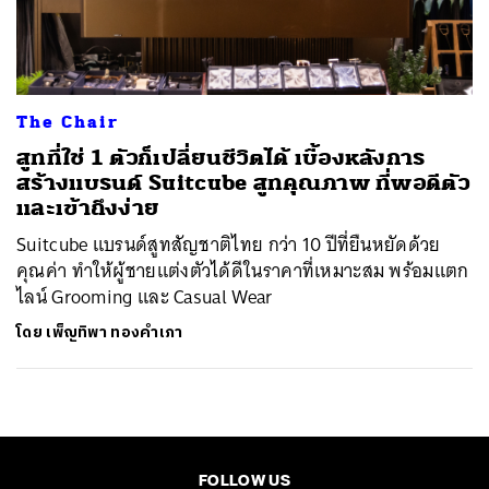
ค้นหา
SHARE
TWEET
LINE
EMAIL
The Chair
สูทที่ใช่ 1 ตัวก็เปลี่ยนชีวิตได้ เบื้องหลังการ
สร้างแบรนด์ Suitcube สูทคุณภาพ ที่พอดีตัว
และเข้าถึงง่าย
Suitcube แบรนด์สูทสัญชาติไทย กว่า 10 ปีที่ยืนหยัดด้วย
คุณค่า ทำให้ผู้ชายแต่งตัวได้ดีในราคาที่เหมาะสม พร้อมแตก
ไลน์ Grooming และ Casual Wear
โดย
เพ็ญทิพา ทองคำเภา
FOLLOW US