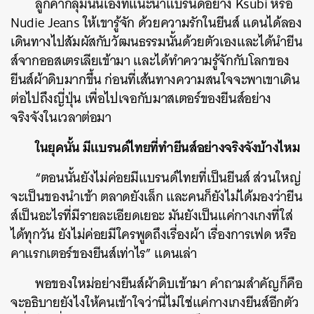
ลูกค้ากลุ่มนั้นเองที่แนะนำแบรนด์อย่าง Ksubi หรือ
Nudie Jeans ให้เขารู้จัก ด้วยความรักในยีนส์ แดนได้ลอง
เดินทางไปสัมผัสกับวัฒนธรรมนั้นด้วยตัวเองและได้นำยีน
ส์จากออสเตรเลียเข้ามา และได้ทำความรู้จักกับโลกของ
ยีนส์ผ้าดิบมากขึ้น ก่อนที่เส้นทางความสนใจจะพาเขาเดิน
ต่อไปถึงญี่ปุ่น เพื่อไปเจอกับมาสเตอร์ของยีนส์อย่าง
จริงจังในเวลาต่อมา
ในยุคนั้น มีแบรนด์ไทยที่ทำยีนส์อย่างจริงจังบ้างไหม
“ตอนนั้นยังไม่ค่อยมีแบรนด์ไทยที่เป็นยีนส์ ส่วนใหญ่
จะเป็นของนำเข้า ตลาดยังเล็ก และคนก็ยังไม่ได้มองว่ายีน
ส์เป็นอะไรที่มีรายละเอียดเยอะ มันยังเป็นแค่กางเกงที่ใส่
ได้ทุกวัน ยังไม่ค่อยมีใครพูดถึงเรื่องผ้า เรื่องการเฟด หรือ
คาแรกเตอร์ของยีนส์เท่าไร” แดนเล่า
พอของใหม่อย่างยีนส์ผ้าดิบเข้ามา คำถามสำคัญก็คือ
จะอธิบายยังไงให้คนเข้าใจว่านี่ไม่ใช่แค่กางเกงยีนส์อีกตัว