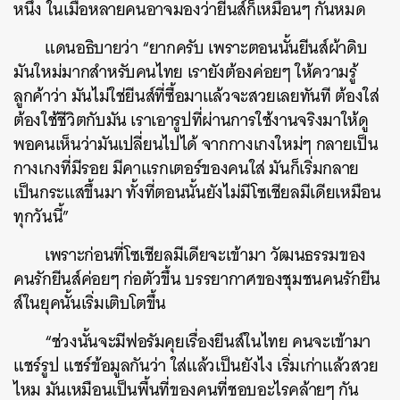
หนึ่ง ในเมื่อหลายคนอาจมองว่ายีนส์ก็เหมือนๆ กันหมด
แดนอธิบายว่า “ยากครับ เพราะตอนนั้นยีนส์ผ้าดิบ
มันใหม่มากสำหรับคนไทย เรายังต้องค่อยๆ ให้ความรู้
ลูกค้าว่า มันไม่ใช่ยีนส์ที่ซื้อมาแล้วจะสวยเลยทันที ต้องใส่
ต้องใช้ชีวิตกับมัน เราเอารูปที่ผ่านการใช้งานจริงมาให้ดู
พอคนเห็นว่ามันเปลี่ยนไปได้ จากกางเกงใหม่ๆ กลายเป็น
กางเกงที่มีรอย มีคาแรกเตอร์ของคนใส่ มันก็เริ่มกลาย
เป็นกระแสขึ้นมา ทั้งที่ตอนนั้นยังไม่มีโซเชียลมีเดียเหมือน
ทุกวันนี้”
เพราะก่อนที่โซเชียลมีเดียจะเข้ามา วัฒนธรรมของ
คนรักยีนส์ค่อยๆ ก่อตัวขึ้น บรรยากาศของชุมชนคนรักยีน
ส์ในยุคนั้นเริ่มเติบโตขึ้น
“ช่วงนั้นจะมีฟอรัมคุยเรื่องยีนส์ในไทย คนจะเข้ามา
แชร์รูป แชร์ข้อมูลกันว่า ใส่แล้วเป็นยังไง เริ่มเก่าแล้วสวย
ไหม มันเหมือนเป็นพื้นที่ของคนที่ชอบอะไรคล้ายๆ กัน