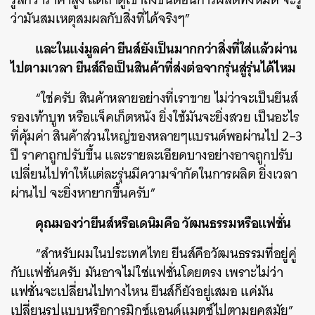
ว่ามันสมเหตุสมผลกับสิ่งที่ได้จริงๆ”
และในแง่มูลค่า ยีนส์ยังเป็นมากกว่าสิ่งที่ใส่แล้วผ่าน
ไปตามเวลา ยีนส์ถือเป็นสินค้าที่ส่งต่อจากรุ่นสู่รุ่นได้ไหม
“ใช่ครับ สินค้าหลายอย่างที่เราขาย ไม่ว่าจะเป็นยีนส์
รองเท้าบูท หรือแจ็คเก็ตหนัง ยิ่งใช้มันจะยิ่งสวย เป็นอะไร
ที่คุ้มค่า สินค้าส่วนใหญ่ของหลายๆแบรนด์พอผ่านไป 2–3
ปี ราคาถูกปรับขึ้น และรายละเอียดบางอย่างอาจถูกปรับ
เปลี่ยนไปทำให้แต่ละรุ่นมีความจำกัดในการผลิต ยิ่งเวลา
ผ่านไป จะยิ่งหายากขึ้นครับ”
คุณมองว่ายีนส์หรือเดนิมคือ วัฒนธรรมหรือแฟชั่น
“สำหรับผมในประเทศไทย ยีนส์คือวัฒนธรรมที่อยู่คู่
กับแฟชั่นครับ มันอาจไม่ใช่แฟชั่นโดยตรง เพราะไม่ว่า
แฟชั่นจะเปลี่ยนไปทางไหน ยีนส์ก็ยังอยู่เสมอ แค่มัน
เปลี่ยนรูปแบบหรือการมิกซ์แอนด์แมตช์ไปตามยุคสมัย”