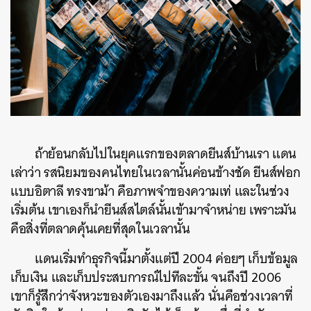
ถ้าย้อนกลับไปในยุคแรกของตลาดยีนส์บ้านเรา แดน
เล่าว่า รสนิยมของคนไทยในเวลานั้นค่อนข้างชัด ยีนส์ฟอก
แบบอิตาลี ทรงขาม้า คือภาพจำของความเท่ และในช่วง
เริ่มต้น เขาเองก็นำยีนส์สไตล์นั้นเข้ามาจำหน่าย เพราะมัน
คือสิ่งที่ตลาดคุ้นเคยที่สุดในเวลานั้น
แดนเริ่มทำธุรกิจนี้มาตั้งแต่ปี 2004 ค่อยๆ เก็บข้อมูล
เก็บเงิน และเก็บประสบการณ์ไปทีละขั้น จนถึงปี 2006
เขาก็รู้สึกว่าจังหวะของตัวเองมาถึงแล้ว นั่นคือช่วงเวลาที่