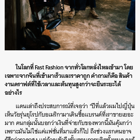
ในโลกที่ Fast Fashion จากทั่วโลกหลั่งไหลเข้ามา โดย
เฉพาะจากจีนที่เข้ามาเร็วและราคาถูก คำถามก็คือ สินค้า
งานคราฟต์ที่ใช้เวลาและต้นทุนสูงกว่าจะยืนระยะได้
อย่างไร
แดนเล่าถึงประสบการณ์ที่เจอว่า “ปีที่แล้วผมไปญี่ปุ่น
เห็นวัยรุ่นยุโรปกับอเมริกามาเดินซื้อแบรนด์ที่เราขายเยอะ
มาก คนกลุ่มนั้นบอกว่าเงินที่จ่ายกับของพวกนี้มันคุ้มกว่า
เพราะมันไม่ใช่แค่แฟชั่นที่มาแล้วก็ไป ถึงช่วงแรกคนอาจ
รู้สึกว่าราคาสูง แต่ถ้าดูเข้าถึงขั้นตอนการผลิตทั้งหมด จะรู้