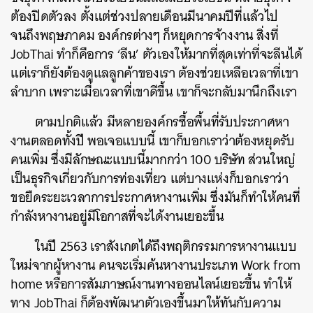
ต้องปิดตัวลง ตั้งแต่ช่วงปลายเดือนมีนาคมปีที่แล้วไป
จนถึงพฤษภาคม องค์กรต่างๆ ก็หยุดการจ้างงาน สิ่งที่
JobThai ทำก็คือการ ‘ลีน’ ตัวเองให้มากที่สุดเท่าที่จะลีนได้
แต่เราก็ยังต้องดูแลลูกค้าของเรา ต้องช่วยเหลือเวลาที่เขา
ลำบาก เพราะเมื่อเวลาที่เขาดีขึ้น เขาก็จะกลับมานึกถึงเรา
ตามปกติแล้ว มีหลายองค์กรซื้อพื้นที่รับประกาศหา
งานตลอดทั้งปี พอเจอแบบนี้ เขาก็บอกเราว่าต้องหยุดรับ
คนเพิ่ม ซึ่งมีลักษณะแบบนี้มากกว่า 100 บริษัท ส่วนใหญ่
เป็นธุรกิจเกี่ยวกับการท่องเที่ยว แต่บางแห่งก็บอกเราว่า
ขอยืดระยะเวลาการประกาศหางานเพิ่ม ซึ่งมันก็ทำให้คนที่
กำลังหางานอยู่มีโอกาสที่จะได้งานเยอะขึ้น
ในปี 2563 เราสังเกตได้ถึงพฤติกรรมการหางานแบบ
ใหม่จากผู้หางาน คนจะเริ่มค้นหางานประเภท Work from
home หรือการสัมภาษณ์งานทางออนไลน์เยอะขึ้น ทำให้
ทาง JobThai ก็ต้องพัฒนาตัวเองขึ้นมาให้ทันกับความ