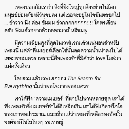
เพลงบอกกับเราว่า สิ่งที่ยิ่งใหญ่ทุกสิ่งอย่างในโลก
มนุษย์ย่อมต้องมีวันจบลง แต่เธอจะอยู่ในใจฉันตลอดไป
… อ้าววว นึง ส่อง ซั่มมม อ้วกกกกกกกก!!!! โคตรเลี่ยน
ครับ ฟังแล้วอยากอ้วกออกมาเป็นสีชมพู
มีความเลี่ยนสูงที่สุดในเวฟแรกแล้วแน่นอนสำหรับ
เพลงนี้ แต่คำที่เมเยอร์เลือกใช้นั้นลดความน้ำเน่าลงไปได้
เยอะพอสมควร เพราะนี่คือเพลงรักที่มีคำว่า love โผล่มา
แค่ครั้งเดียว
โดยรวมแล้วเวฟแรกของ
The Search for
Evevrything
นั้นน่าพอใจมากพอสมควร
เราได้ฟัง ‘ความเมเยอร์’ ที่หายไปนานหลายชุด เราได้
ฟังเพลงรักซึ่งเมเยอร์ทำได้ดีเหลือเกิน เราได้ฟังกีตาร์โซโล
ของเขาพอประมาณ และเชื่อแน่ว่าเพลงที่เหลือของอัลบั้ม
จะต้องมีโซโลโหดๆ รอเราอยู่