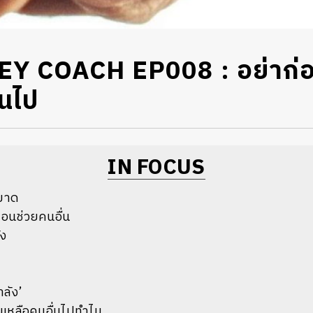
 COACH EP008 : อย่าก่อห
ินไป
IN FOCUS
าขาด
อนช่วยคนอื่น
ัง
ลัง’
ยเหลือคนอื่นไปทำไม