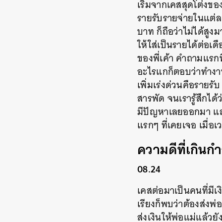
เริ่มจากเคสสุดโต่งขอ
รายรับรายจ่ายในแต่ละ
บาท ก็ถือว่าไม่ได้สู
ให้ใส่เป็นรายได้ต่อเ
ของพี่เค้า คำถามแรกที
อะไรแกก็ตอบว่าทำงานเ
เพิ่มเร่งด่วนคือรายรั
สารพัด จนเรารู้สึกไ
มีปัญหาเลยออกมา และแต
แรกๆ ที่เคยเจอ เมื่อเ
ความดีที่เกินกำ
08.24
เคสต่อมาเป็นคนที่ม
เรียงก็พบว่าต้องส่งพ่อ
ส่งเงินให้พ่อแม่แล้วย