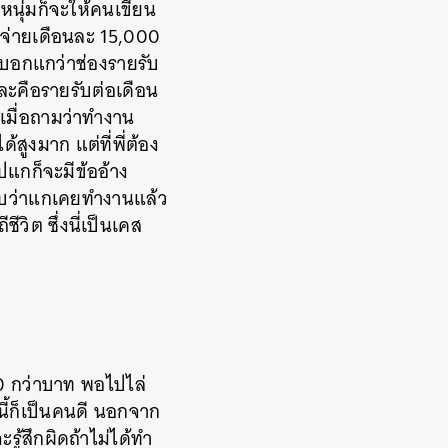
หนุ่มก็จะให้คนเขียน
ายจ่ายเดือนละ 15,000
ลยบอกแกว่าช่องรายรับ
หละคือรายรับต่อเดือน
ะเมื่อถามว่าทำงาน
สูงมาก แต่ที่พี่ต้อง
ปแกก็จะมีข้ออ้าง
ราบว่าแกเคยทำงานแล้ว
วิต ซึ่งนี่เป็นเคส
0 กว่าบาท พอไปไล่
คนนี้ก็เป็นคนดี นอกจาก
รู้สึกผิดถ้าไม่ได้ทำ