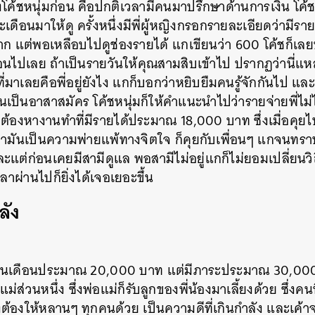
งโค้ชหนุ่มก่อน คือปกติเวลามีคนมาปรึกษาด้านการเงิน โค้ช
SHARE
TWEET
LINE
EMAIL
เดือนมาให้ดู ครั้งหนึ่งมีพี่ผู้หญิงกรอกรายละเอียดว่ามีร
งมาก แต่พอเหลือบไปดูช่องรายได้ แกเขียนว่า 600 โค้ชก็เ
ดือนไปเลย ถ้าเป็นรายวันให้คุณสามสิบเข้าไป ปรากฏว่านี่แ
่มาเลยคือพี่อยู่ยังไง แกก็บอกว่าหยิบยืมคนรู้จักกันไป แล
ป็นอาสาสมัคร โค้ชหนุ่มก็ให้คำแนะนำไปว่ารายจ่ายพี่ไม่ได้
บ ต้องหางานทำที่มีรายได้ประมาณ 18,000 บาท ซึ่งเมื่อคุยไ
ด้ว่ามันเป็นความพ่ายแพ้ทางจิตใจ ก็คุยกับเพื่อนๆ แกจนท
่ก่อนเคยมีสามีดูแล พอสามีไม่อยู่แกก็ไม่ยอมเปลี่ยนวิถีชี
วลาผ่านไปก็ยิ่งได้เจอเยอะขึ้น
ลัง
ีเงินเดือนประมาณ 20,000 บาท แต่มีภาระประมาณ 30,00
แม่ส่วนหนึ่ง ซึ่งพ่อแม่ก็รับลูกของพี่น้องมาเลี้ยงด้วย ซึ่ง
ังต้องให้หลานๆ ทุกคนด้วย เป็นความดีที่เกินกำลัง และเค้าจะ