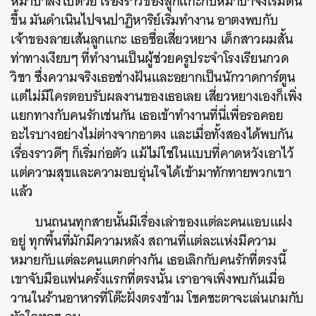
หมาป่าลงไปด้วย เรื่องราวของลูกแกะกับหมาป่าจึงเริ่มต้น
ขึ้น มันดำเนินไปจนปาฏิหาริย์เริ่มทำงาน อาตงพบกับ
เจ้าของลายเส้นลูกแกะ เธอชื่อเสี่ยวหยาง เด็กสาวผมสั้น
ท่าทางเงียบๆ ที่ทำงานเป็นผู้ช่วยครูประจำโรงเรียนกวด
วิชา ซึ่งความจริงเธอช่างฝันและอยากเป็นนักวาดการ์ตูน
แต่ไม่มีใครตอบรับผลงานของเธอเลย เสี่ยวหยางเองก็เพิ่ง
แยกทางกับคนรักเช่นกัน เธอเข้าทำงานที่นี่เพื่อรอคอย
อะไรบางอย่างไม่ต่างจากอาตง และเมื่อทั้งสองได้พบกัน
เรื่องราวดีๆ ก็เริ่มก่อตัว แม้ไม่ใช่ในแบบที่คาดหวังเอาไว้
แต่ความสุขและความอบอุ่นใจได้เข้ามาทักทายพวกเขา
แล้ว
บนถนนทุกสายนั้นมีเรื่องเล่าของแต่ละคนแอบแฝง
อยู่ ทุกพื้นที่มักมีความหลัง สถานที่แต่ละแห่งมีความ
หมายกับแต่ละคนแตกต่างกัน เธอเลิกกับคนรักที่ตรงนี้
เขาจับมือแฟนครั้งแรกที่ตรงนั้น เราอาจเพิ่งพบกันเมื่อ
วานในร้านอาหารที่โต๊ะฝั่งตรงข้าม โชคชะตาจะเล่นเกมกับ