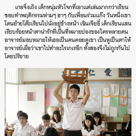
เกอจิ่งเถิง เด็กหนุ่มหัวโจกที่เอาแต่เล่นมากกว่าเรียน
ชอบทำพฤติกรรมห่ามๆ ฮาๆ กับเพื่อนร่วมแก๊ง วันหนึ่งเขา
โดนย้ายโต๊ะเรียนไปนั่งอยู่ข้างหน้า เฉินเจียอี๋ เด็กเรียนแสน
เรียบร้อยหน้าตาน่ารักที่เป็นที่หมายปองของใครหลายคน
อาจารย์มอบหมายให้เธอเป็นคนคอยดูเขา เป็นหูเป็นตาให้
อาจารย์เผื่อว่าเขาไปทำอะไรเกเรอีก ทั้งสองจึงไม่ถูกกันไป
โดยปริยาย