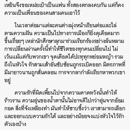
เหยินจึงขอเหม่ยเป๋าเป็นแฟน ทั้งสองตกลงคบกัน แต่ก็คง
ความเป็นเพื่อนของคนสามคนเอาไว้
ในเวลาต่อมาแต่ละคนต่างมุ่งหน้าเรียนต่อและไล่
ตามความฝัน ความเป็นไปทางการเมืองก็ยิ่งดุเดือดมาก
ขึ้นเรื่อยๆ เหล่านักศึกษาลุกมาร่วมเรียกร้องอย่างล้นหลาม
การเปลี่ยนผ่านครั้งนี้ทำให้ชีวิตของทุกคนเปลี่ยนไป ไม่
เว้นแม้แต่กับพวกเขา จุดเดือดได้ปะทุทุกหย่อมหญ้า รวม
ถึงในหัวใจ รักสามเส้าอันซับซ้อนถูกระเบิดออก มิตรภาพที่
ค้นหา
มีมายาวนานถูกสั่นคลอน การจากลากำลังเรียกหาพวกเขา
SHARE
TWEET
LINE
EMAIL
อยู่
ความรักที่ผิดเพี้ยนไปจากความคาดหวังนั้นทำให้
ร้าวราน ความอุ่นของน้ำตานั้นไม่อาจดีไปกว่าอุ่นจากอ้อม
กอด สิ่งที่จ้งเหลียงทำ มันทำให้ซาบซึ้งว่า เราสามารถเลือก
และออกแบบความรักได้ และอย่างน้อยจงแบ่งหัวใจไว้รัก
ตัวเองบ้าง