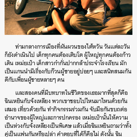
ท่ามกลางการเมืองที่ผันผวนของไต้หวัน วันแต่ละวัน
ก็ยังดำเนินไป เด็กทุกคนต้องเติบโต ผู้ใหญ่ทุกคนต้องก้าว
เดิน เหม่ยเป๋า เด็กสาวก๋ากั่นปากกล้าประจำโรงเรียน มัก
เป็นแกนนำมีเรื่องกับก๊วนผู้ชายอยู่บ่อยๆ และสนิทสนมกัน
ดีกับเพื่อนผู้ชายหลายๆ คน
และสองคนที่มีบทบาทในชีวิตของเธอมากที่สุดก็คือ
ฉินเหยินกับจ้งเหลียง พวกเขาชอบไปไหนมาไหนด้วยกัน
เสมอ เที่ยวด้วยกัน ทำกิจกรรมร่วมกัน จับมือกันขบถต่อ
อำนาจของผู้ใหญ่และการปกครอง เหม่ยเป๋านั้นให้ความ
เป็นห่วงกับจ้งเหลียงเป็นพิเศษ แล้วเมื่อฉินเหยินถามว่าทั้ง
คู่เป็นแฟนกันหรือเปล่า คำตอบที่ได้ก็คือไม่ ดังนั้น ฉิน