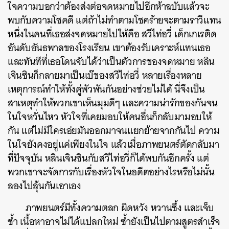
ใจความบอกว่าต้องส่งต่อจดหมายไปอีกห้าฉบับแล้วจะ
พบกับความโชคดี แต่ถ้าไม่ทำตามโชคร้ายจะตามราวีแทน
หนึ่งในคนที่เธอส่งจดหมายไปให้คือ สวีไท่อวี่ เด็กเกเรติด
อันดับอันธพาลของโรงเรียน เขาต้องรับเคราะห์แทนเธอ
และทันทีที่เธอโดนจับได้ว่าเป็นตัวการของจดหมาย หลิน
เจินซินก็กลายมาเป็นเบ๊ของสวีไท่อวี่ หลายเรื่องหลาย
เหตุการณ์ทำให้ทั้งคู่พัวพันกันอย่างช่วยไม่ได้ นี่จึงเป็น
สาเหตุทำให้พวกเขาเห็นมุมดีๆ และความน่ารักของกันจน
ในใจหวั่นไหว หัวใจที่เคยมอบให้คนอื่นก็กลับมามอบให้
กัน แต่ไม่มีใครเอ่ยมันออกมาจนแยกย้ายจากกันไป ความ
ในใจยังคงอยู่แค่เพียงในใจ แล้วเมื่อภาพยนตร์ตัดกลับมา
ที่ปัจจุบัน หลินเจินซินกับสวีไท่อวี่ก็ได้พบกันอีกครั้ง แต่
พวกเขาจะจัดการกับเรื่องหัวใจในอดีตอย่างไรหรือไม่นั้น
ลองไปลุ้นกันเอาเอง
ภาพยนตร์มีทั้งความตลก ผิดหวัง หวานซึ้ง และเจ็บ
ช้ำ เนื้อหาอาจไม่ได้แปลกใหม่ ซ้ำยังเป็นไปตามสูตรสำเร็จ