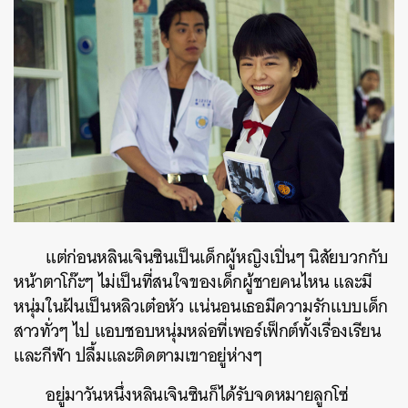
แต่ก่อนหลินเจินซินเป็นเด็กผู้หญิงเปิ่นๆ นิสัยบวกกับ
หน้าตาโก๊ะๆ ไม่เป็นที่สนใจของเด็กผู้ชายคนไหน และมี
หนุ่มในฝันเป็นหลิวเต๋อหัว แน่นอนเธอมีความรักแบบเด็ก
สาวทั่วๆ ไป แอบชอบหนุ่มหล่อที่เพอร์เฟ็กต์ทั้งเรื่องเรียน
และกีฬา ปลื้มและติดตามเขาอยู่ห่างๆ
อยู่มาวันหนึ่งหลินเจินซินก็ได้รับจดหมายลูกโซ่