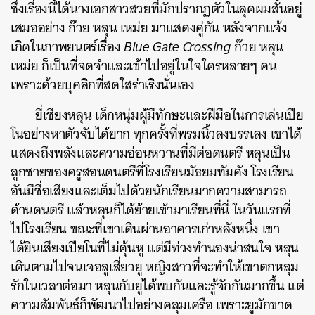
ซึ่งเรื่องนี้ได้นางเอกสาวสวยที่มักปรากฏตัวในลุคผมสั้นอยู่
เสมออย่าง ก๊วย หลุน เหม่ย มาแสดงคู่กัน หลังจากแจ้ง
เกิดในภาพยนตร์เรื่อง
Blue Gate Crossing
ก๊วย หลุน
เหม่ย ก็เป็นที่จดจำและเข้าไปอยู่ในใจใครหลายๆ คน
เพราะด้วยบุคลิกที่สดใสร่าเริงนั่นเอง
ยี่เซียงหลุน เด็กหนุ่มผู้มีทักษะและฝีมือในการเล่นเปีย
โนอย่างหาตัวจับได้ยาก ทุกครั้งที่พรมนิ้วลงบรรเลง เขาได้
แสดงถึงพลังและความอ่อนหวานที่มีต่อดนตรี หลุนเป็น
ลูกชายของครูสอนดนตรีที่โรงเรียนมัธยมทัมคัง โรงเรียน
อันมีชื่อเสียงและเต็มไปด้วยนักเรียนมากความสามารถ
ด้านดนตรี แล้วหลุนก็ได้ย้ายเข้ามาเรียนที่นี่ ในวันแรกที่
ไปโรงเรียน ขณะที่เขาเดินผ่านอาคารเก่าหลังหนึ่ง เขา
ได้ยินเสียงเปียโนที่ไม่คุ้นหู แต่มีท่วงทำนองน่าสนใจ หลุน
เดินตามไปจนเจอลูเสี่ยวยู หญิงสาวที่จะทำให้เขาตกหลุม
รักในเวลาต่อมา หลุนกับยูได้พบกันและรู้จักกันมากขึ้น แต่
ความสัมพันธ์ก็พัฒนาไปอย่างคลุมเครือ เพราะยูมักขาด