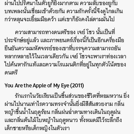
ผ่านไปปริศนาในตัวยูก็ยิ่งมากตาม ความลับของยูกับ
บทเพลงนั้นเชื่อมเข้าด้วยกัน ความรักครั้งนี้จึงดูไกลเกิน
กว่าหลุนจะเอื้อมมือคว้า แต่เขาก็ยังคงไล่ตามมันไป
ความสามารถทางดนตรีของ เจย์ โชว นั้นเป็นที่
ประจักษ์อยู่แล้ว และภาพยนตร์เรื่องนี้ก็เป็นอีกเครื่องมือ
ยืนยันความมหัศจรรย์ของเขาที่บรรจุความสามารถอัน
หลากหลายไว้ในเวลาเดียวกัน เจย์ โชวจะพาเราท่องเวลา
ไปค้นหารักแท้และความโรแมนติกที่อยู่ในทุกตัวโน้ตของ
ดนตรี
You Are the Apple of My Eye (2011)
รักแรกในวัยเรียนเป็นชิ้นส่วนของชีวิตที่หอมหวาน ยิ่ง
ผ่านไปนานเท่าไรความทรงจำนั้นยิ่งมีสีสันสวยงาม กลิ่น
หญ้าชื้นน้ำในฤดูร้อน กลิ่นฝนฉ่ำตามทางเดินในฤดูฝน
และกลิ่นต้นไม้ใบหญ้าในฤดูหนาว ทั้งหมดมีไว้ระลึกถึง
เด็กชายหรือเด็กหญิงในตัวเรา