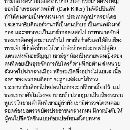
ท่ามกลางความมืดมิดยาวนาน เกิดการระบาดครั้งใหญ่
ของไข้ ‘เพชฌฆาตทมิฬ’ (Dark Killer) ในฟิลิปปินส์ที่
ทำให้คนตายเป็นจำนวนมาก ประเทศถูกปกครองโดย
ประธานาธิบดีเนอร์วานาที่เป็นคนบ้าบอ เป็นคนคลั่งมาร์
กอส และอยากจะเป็นมาร์กอสคนต่อไป ภาพขนาดยักษ์
ของเขาติดอยู่ตามถนนทั่วไป เขาเชื่อว่าตัวเองได้ยินเสียง
พระเจ้า ที่กำลังชี้ทางให้เขากำลังนำพาประเทศไปสู่ดิน
แดนแห่งพันธะสัญญา เขามีลูกน้องเป็นนายพลหญิงสอง
คนที่คอยเป็นธุระจัดการกับใครก็ตามที่ต่อต้าน ส่งหน่วย
สังหารไปฆ่ากลางเมือง หรือระเบิดทิ้งอย่างไม่แยแส เนื้อ
สดๆ ของพวกคนติดยา จะถูกแล่ส่งมาให้ท่าน
ประธานาธิบดีเอาไปหย่อนในบ่อจระเข้ที่เขาเลี้ยงไว้ แม่
ของเขาอาศัยในโรงพยาบาลบ้า ปรากฏมาเป็นเสียงหลอน
หูแว่วในยามค่ำคืนที่เขาอยู่ลำพัง เขามีตำรวจโดรนคอย
สอดส่องขอตรวจบัตรประชาชนกลางถนน มีการบังคับให้
ผู้คนไปฉีดวัคซีนแบบร้อยเปอร์เซนต์โดยทหาร