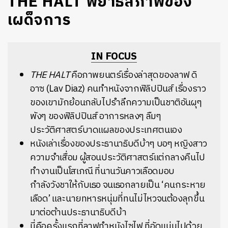
THE HALT พยาธิสภาพของ
เผด็จการ
IN FOCUS
THE HALT
คือภาพยนตร์เรื่องล่าสุดของลาฟ ดิ
อาซ (Lav Diaz) คนทำหนังจากฟิลิปปินส์ เรื่องราว
ของเขามักย้อนกลับไปรำลึกความเป็นชาติอันผุๆ
พังๆ ของฟิลิปปินส์ อาการหลงๆ ลืมๆ
ประวัติศาสตร์บาดแผลของประเทศตนเอง
หนังเล่าเรื่องของประธานาธิบดีบ้าๆ บอๆ หญิงสาว
ความจำเสื่อม ผู้สอนประวัติศาสตร์แต่กลางคืนไป
ทำงานเป็นโสเภณี ที่นานวันคาวเลือดมอบ
กำลังวังชาให้กับเธอ จนเธอกลายเป็น ‘คนกระหาย
เลือด’ และนายทหารหนุ่มที่ทนไม่ไหวจนต้องลุกขึ้น
มาต่อต้านประธานาธิบดีบ้า
นี่คือครั้งแรกที่ลาฟทำหนังไซไฟ ที่อัดแน่นไปด้วย