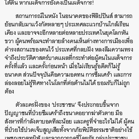
ใต้ดิน หากเผด็จการยังคงเป็นเผด็จการ!
สถานการณ์ในหนัง ในอนาคตของฟิลิปปินส์ สามารถ
ย้อนกลับมาแว้งกัดหลายๆ ประเทศละแวกบ้านใกล้เรือน
เคียง และอาจจะอีกหลายต่อหลายประเทศในยุคโลกหัน
ขวา ผู้คนพร้อมจะทำลายล้างคนเห็นต่างทางการเมืองเพื่อ
ค้นหา
ดำรงสถานะของตนไว้ ประเทศที่กลบฝัง หลงลืมความทรง
SHARE
TWEET
LINE
EMAIL
จำถึงประวัติศาสตร์บาดแผลที่กระทำต่อผู้คนในเผด็จการ
ครั้งที่แล้ว และครั้งก่อนหน้า เมื่อไม่เรียนรู้อดีตก็ไม่รู้
อนาคต ส่วนปัจจุบันคือความอดทน การซึมเศร้า และการ
ล่องลอยไม่รู้ทิศทางในโลกที่ต่อต้านไม่ได้ ยอมรับก็ไม่ถูก
ต้อง
ตัวละครฝั่งของ ‘ประชาชน’ จึงประกอบขึ้นจาก
ปัญญาชนที่ป่วยซึมเศร้าถึงขนาดอยากฆ่าตัวตาย มือ
สังหารที่กำลังตาบอดทีละน้อย และครูที่จำอะไรไม่ได้ ผู้คน
ที่ป่วยไข้ปวดเจ็บสูญเสียทั้งจากภัยพิบัติธรรมชาติอย่างไข้
เพชฌฆาตทมิฬ และจากการกดขี่โดยรัฐ กลุ่มประชาชน