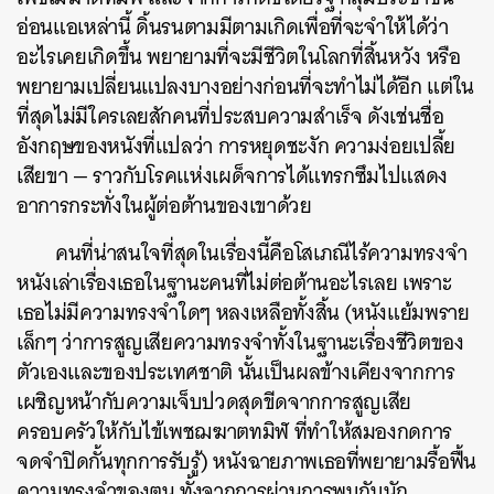
อ่อนแอเหล่านี้ ดิ้นรนตามมีตามเกิดเพื่อที่จะจำให้ได้ว่า
อะไรเคยเกิดขึ้น พยายามที่จะมีชีวิตในโลกที่สิ้นหวัง หรือ
พยายามเปลี่ยนแปลงบางอย่างก่อนที่จะทำไม่ได้อีก แต่ใน
ที่สุดไม่มีใครเลยสักคนที่ประสบความสำเร็จ ดังเช่นชื่อ
อังกฤษของหนังที่แปลว่า การหยุดชะงัก ความง่อยเปลี้ย
เสียขา — ราวกับโรคแห่งเผด็จการได้แทรกซึมไปแสดง
อาการกระทั่งในผู้ต่อต้านของเขาด้วย
คนที่น่าสนใจที่สุดในเรื่องนี้คือโสเภณีไร้ความทรงจำ
หนังเล่าเรื่องเธอในฐานะคนที่ไม่ต่อต้านอะไรเลย เพราะ
เธอไม่มีความทรงจำใดๆ หลงเหลือทั้งสิ้น (หนังแย้มพราย
เล็กๆ ว่าการสูญเสียความทรงจำทั้งในฐานะเรื่องชีวิตของ
ตัวเองและของประเทศชาติ นั้นเป็นผลข้างเคียงจากการ
เผชิญหน้ากับความเจ็บปวดสุดขีดจากการสูญเสีย
ครอบครัวให้กับไข้เพชฌฆาตทมิฬ ที่ทำให้สมองกดการ
จดจำปิดกั้นทุกการรับรู้) หนังฉายภาพเธอที่พยายามรื้อฟื้น
ความทรงจำของตน ทั้งจากการผ่านการพบกับนัก