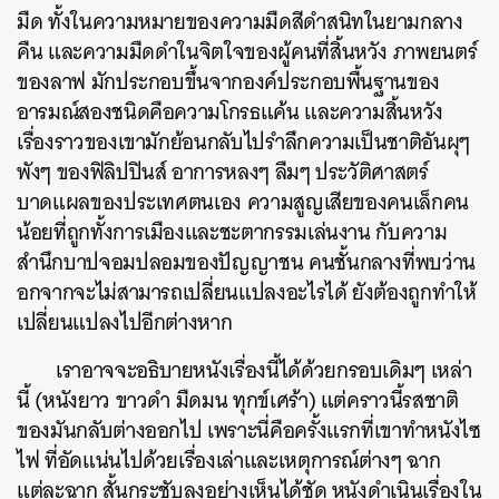
มืด ทั้งในความหมายของความมืดสีดำสนิทในยามกลาง
คืน และความมืดดำในจิตใจของผู้คนที่สิ้นหวัง ภาพยนตร์
ของลาฟ มักประกอบขึ้นจากองค์ประกอบพื้นฐานของ
อารมณ์สองชนิดคือความโกรธแค้น และความสิ้นหวัง
เรื่องราวของเขามักย้อนกลับไปรำลึกความเป็นชาติอันผุๆ
พังๆ ของฟิลิปปินส์ อาการหลงๆ ลืมๆ ประวัติศาสตร์
บาดแผลของประเทศตนเอง ความสูญเสียของคนเล็กคน
น้อยที่ถูกทั้งการเมืองและชะตากรรมเล่นงาน กับความ
สำนึกบาปจอมปลอมของปัญญาชน คนชั้นกลางที่พบว่าน
อกจากจะไม่สามารถเปลี่ยนแปลงอะไรได้ ยังต้องถูกทำให้
เปลี่ยนแปลงไปอีกต่างหาก
เราอาจจะอธิบายหนังเรื่องนี้ได้ด้วยกรอบเดิมๆ เหล่า
นี้ (หนังยาว ขาวดำ มืดมน ทุกข์เศร้า) แต่คราวนี้รสชาติ
ของมันกลับต่างออกไป เพราะนี่คือครั้งแรกที่เขาทำหนังไซ
ไฟ ที่อัดแน่นไปด้วยเรื่องเล่าและเหตุการณ์ต่างๆ ฉาก
แต่ละฉาก สั้นกระชับลงอย่างเห็นได้ชัด หนังดำเนินเรื่องใน