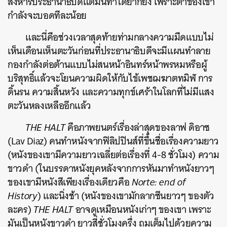
สังหารประธานาธิบดีแต่มันทำได้ยากยิ่ง เพราะตาของเขา
กำลังจะบอดทีละน้อย
และนี่คือช่วงเวลาสุดท้ายท่ามกลางความมืดแบบไม่
เห็นเดือนเห็นตะวันก่อนที่ประธานาธิบดีจะมีแผนทำลาย
กองกำลังต่อต้านแบบไม่สนหน้าอินทร์หน้าพรหมหรือผู้
บริสุทธิ์แล้วจะโยนความผิดให้กับไข้เพชฌฆาตทมิฬ การ
ดิ้นรน ความสิ้นหวัง และความทุกข์เศร้าในโลกที่ไม่มีแสง
ตะวันหลงเหลืออีกแล้ว
THE HALT
คือภาพยนตร์เรื่องล่าสุดของลาฟ ดิอาซ
(Lav Diaz) คนทำหนังจากฟิลิปปินส์ที่ขึ้นชื่อเรื่องความยาว
(หนังของเขามีความยาวเฉลี่ยต่อเรื่องที่ 4-8 ชั่วโมง) ความ
ขาวดำ (ในบรรดาหนังยุคหลังจากการหันมาทำหนังยาวๆ
ของเขามีหนังสีเพียงเรื่องเดียวคือ
Norte: end of
History
) และนิ่งช้า (หนังของเขามักลากซีนยาวๆ ของตัว
ละคร)
THE HALT
อาจดูเหมือนหนังเก่าๆ ของเขา เพราะ
มันเป็นหนังขาวดำ ยาวสี่ชั่วโมงครึ่ง ถมเต็มไปด้วยความ