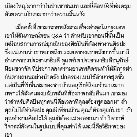
เมืองใหญ่มากกว่าในป่าเขาชนบท และนี่คือหนังที่ห่มคลุม
ด้วยความโกรธมากกว่าความสิ้นหวัง
เมื่อครั้งที่เขามาฉายหนังสามเรื่องล่าสุดในกรุงเทพ
เขาให้สัมภาษณ์ตอน Q&A ว่า สำหรับเขาตอนนี้นั้นเป็น
เหมือนสถานการณ์ฉุกเฉินของศิลปินที่ต้องทำงานศิลปะ
ซึ่งแน่นอนว่าเขาหมายถึงประเทศของเขาหลังการขึ้นมามี
อำนาจของประธานาธิบดี ดูแตร์เต ประธานาธิบดีอนุรักษ์
นิยมขวาจัด ที่ประกาศสงครามยาเสพติดจนทำให้มีการฆ่า
กันตามถนนอย่างบ้าคลั่ง ปกครองแบบใช้อำนาจสุดขั้ว
แต่เป็นที่รักชื่นชมของชาวบ้านอนุรักษ์นิยมจำนวนมาก
เพราะได้สังคมสงบฉับพลันที่ต้องการกลับคืนมา เขามอง
ว่าสำหรับศิลปินทุกคนนี่คือเวลาที่คุณต้องพูดออกมา ถ้า
คุณไม่ได้ทำศิลปะ คุณมีเพื่อนบ้าน คุณก็ต้องคุยกับเขา ถ้า
คุณทำงานศิลปะได้ คุณก็ต้องแสดงออกมา ทำ วิพากษ์
วิจารณ์สังคมในรูปแบบที่คุณทำได้ และนี่คือวิธีการของ
เขา