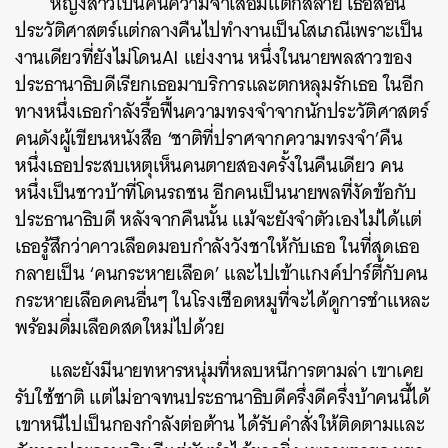
หญิงสาวเป็นคนความจำเสื่อมแตกสลาย เธอสอน
ประวัติศาสตร์แต่กลางคืนไปทำงานเป็นโสเภณีเพราะเป็น
งานเดียวที่ยังไม่โดนAI แย่งงาน หนึ่งในนายพลสาวของ
ประธานาธิบดีเรียกเธอมาบริการและตกหลุมรักเธอ ในอีก
ทางหนึ่งเธอกำลังรื้อฟื้นความทรงจำจากนักประวัติศาสตร์
คนดังผู้เขียนหนังสือ ‘ชาติที่ปราศจากความทรงจำ’คืน
หนึ่งเธอประสบเหตุเห็นคนตายสองครั้งในคืนเดียว คน
หนึ่งเป็นชาวบ้าที่โดนรถชน อีกคนเป็นนายพลที่งัดข้อกับ
ประธานาธิบดี หลังจากคืนนั้น แม้จะยังจำตัวเองไม่ได้แต่
เธอรู้สึกว่าคาวเลือดมอบกำลังวังชาให้กับเธอ ในที่สุดเธอ
กลายเป็น ‘คนกระหายเลือด’ และไปเข้าแกงค์ปาร์ตี้กับคน
กระหายเลือดคนอื่นๆ ในโรงเชือดหมูที่จะได้ดูการชำแหละ
พร้อมดื่มเลือดสดใหม่ไปด้วย
และยังมีนายทหารหนุ่มที่หลบหนีการตามล่า เขาเคย
รับใช้ชาติ แต่ไม่อาจทนประธานาธิบดีครึ่งดีครึ่งบ้าคนนี้ได้
เขาหนีไปเป็นกองกำลังต่อต้าน ได้รับคำสั่งให้ติดตามและ