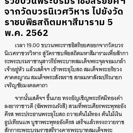
ริ้วขบวนพระบรมราชอิสริยยศฯ
จากวัดบวรนิเวศวิหาร ไปยังวัด
ราชบพิธสถิตมหาสีมาราม 5
พ.ค. 2562
เวลา 19.00 ขบวนพระราชอิสริยยศออกจากวัดบวร
นิเวศราชวรวิหาร สู่วัดราชบพิธสถิตมหาสีมารามเพื่อสักกา
ระพระบรมราชานุสาวรีย์พระบาทสมเด็จพระจุลจอมเกล้า
เจ้าอยู่หัว แล้วเสด็จฯ เข้าพระอุโบสถ สมเด็จพระอริยวง
ศาคตญาณ สมเด็จพระสังฆราช สกลมหาสังฆปริณายก
เจริญชัยมงคลคาถา
จากนั้นเสด็จฯ ขึ้นเกย ทรงอัญเชิญพระรัศมีทองคำ
ลงยาราชาวดี (ฉัพพรรณรังสี) สวมที่พระเศียรพระพุทธอัง
คีรส พระประธานพระอุโบสถ ถวายต้นไม้ทอง ต้นไม้เงิน
ธูปเทียนแพ บูชาพระพุทธอังคีรส เสร็จแล้วทรงถวายราช
สักการะพระบรมราชสรีรางคารพระบาทสมเด็จพระ