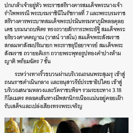
ปกเกล้าเจ้าอยู่หัว พระราชสรีรางคารสมเด็จพระนางเจ้า
รำไพพรรณี พระบรมราชินีในรัชกาลที่ 7 และพระบรมราช
สรีรางคารพระบาทสมเด็จพระปรมินทรมหาภูมิพลอดุลย
เดช บรมนาถบพิตร ทรงถวายสักการะพระอัฐิ สมเด็จพระ
อริยวงศาคตญาณ (วาสน์ วาสโน) สมเด็จพระสังฆราช
สกลมหาสังฆปริณายก พระราชอุปัธยาจารย์ สมเด็จพระ
สังฆราช ถวายอดิเรก ถวายพระพุทธรูปทองคำปางห้าม
ญาติ พร้อมฉัตร 7 ชั้น
ระหว่างทางริ้วขบวนผ่านบริเวณถนนพระสุเมรุ เข้าสู่
ถนนราชดำเนินกลาง และอนุสาวรีย์ประชาธิปไตย เข้าสู่
บริเวณสนามหลวงและวัดราชบพิธฯ รวมระยะทาง 3.18
กิโลเมตร ตลอดเส้นทางมีพสกนิกรเนืองแน่นอยู่คอยเฝ้า
รับเสด็จและเปล่งเสียงทรงพระเจริญ