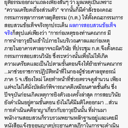
ยุติธรรมออกมาแถลงเพียงสั้นๆ ว่า มูลเหตุเป็นเพราะ
“ความเครียดเรื่องส่วนตัว” จากนั้นก็มีคำสั่งของคณะ
กรรมการตุลาการศาลยุติธรรม (ก.ต.) ให้ตั้งคณะกรรมการ
สอบสวนข้อเท็จจริงทุกประเด็น
ผลการสอบสวนข้อเท็จ
จริง
ก็สรุปแต่เพียงว่า “การก่อเหตุของท่านคณากร มี
การนำอาวุธปืนเข้าไปภายในบริเวณศาลและก่อเหตุ
ภายในอาคารศาลอาจจะผิดวินัย ที่ประชุม ก.ต.จึงตั้งคณะ
กรรมการสอบสวนวินัย ซึ่งระหว่างนั้นเพื่อไม่ให้เกิด
ความเครียดและเป็นไปตามขั้นตอนจึงให้ย้ายท่านคณากร
…มาช่วยราชการปฏิบัติหน้าที่ในกองผู้ช่วยศาลอุทธรณ์
ภาค 5 จ.เชียงใหม่ โดยทำหน้าที่ช่วยตรวจดูสำนวน เพียง
แต่จะไม่ได้นั่งบัลลังก์พิจารณาคดีเหมือนศาลชั้นต้น ซึ่ง
ปัจจุบันก่อนเกิดเหตุการยิงตัวเองครั้งล่าสุด การสอบวินัย
ยังดำเนินอยู่ตามขั้นตอน ยังไม่ได้มีมติใดออกมา …ส่วน
การดำเนินคดีอาญาเกี่ยวกับอาวุธปืนนั้น ที่ผ่านมา
พนักงานสอบสวนก็รวบรวมพยานหลักฐานอยู่และเคยมี
หนังสือแจ้งขออนุญาตประธานศาลฎีกาในการจะดำเนิน