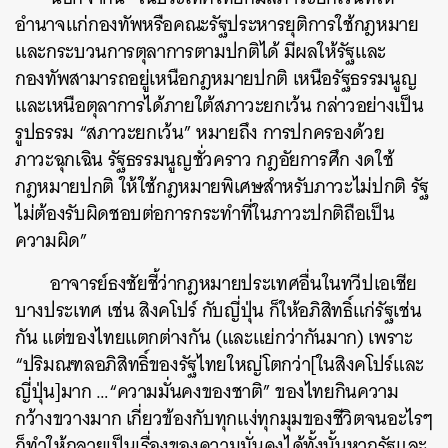
อำนาจแก่กองทัพหรือคณะรัฐประหารยุติการใช้กฎหมาย
และกระบวนการตุลาการตามปกติได้ มีผลให้รัฐและ
กองทัพสามารถอยู่เหนือกฎหมายปกติ เหนือรัฐธรรมนูญ
และเหนือตุลาการได้ภายใต้สภาวะยกเว้น กล่าวอย่างเป็น
รูปธรรม “สภาวะยกเว้น” หมายถึง การปกครองด้วย
ภาวะฉุกเฉิน รัฐธรรมนูญชั่วคราว กฎอัยการศึก งดใช้
กฎหมายปกติ ให้ใช้กฎหมายพิเศษสำหรับภาวะไม่ปกติ รัฐ
ไม่ต้องรับผิดชอบต่อการกระทำที่ในภาวะปกติถือเป็น
ความผิด”
อาจารย์ธงชัยชี้ว่ากฎหมายประเทศอื่นในทวีปเอเชีย
บางประเทศ เช่น สิงคโปร์ กับญี่ปุ่น ก็ให้อภิสิทธิ์แก่รัฐเช่น
กัน แต่ของไทยแตกต่างกัน (และแย่กว่ากันมาก) เพราะ
“ปริมณฑลอภิสิทธิ์ของรัฐไทยใหญ่โตกว่า[ในสิงคโปร์และ
ญี่ปุ่น]มาก …“ความมั่นคงของชาติ” ของไทยกินความ
กว้างขวางมาก เกี่ยวข้องกับทุกแง่ทุกมุมของชีวิตจนอะไรๆ
ก็ทำให้กลายเป็นเรื่องของความมั่นคงได้ทั้งนั้นหากรัฐและ