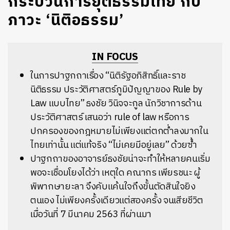
กระบวนการยุติธรรมไทย กับ
ภาวะ ‘นิติอธรรม’
IN FOCUS
ในการปาฐกถาเรื่อง “นิติรัฐอภิสิทธิ์และราช
นิติธรรม ประวัติศาสตร์ภูมิปัญญาของ Rule by
Law แบบไทย” ธงชัย วินิจจะกูล นักวิชาการด้าน
ประวัติศาสตร์ เสนอว่า rule of law หรือการ
ปกครองของกฎหมายไม่เพียงแต่ตกต่ำลงมากใน
ไทยเท่านั้น แต่แท้จริง “ไม่เคยมีอยู่เลย” ด้วยซ้ำ
ปาฐกถาของอาจารย์ธงชัยน่าจะทำให้หลายคนเริ่ม
พอจะเชื่อมโยงได้ว่า เหตุใด คณากร เพียรชนะ ผู้
พิพากษายะลา จึงคับแค้นใจถึงขั้นตัดสินใจยิง
ตนเอง ไม่เพียงครั้งเดียวแต่สองครั้ง จนเสียชีวิต
เมื่อวันที่ 7 มีนาคม 2563 ที่ผ่านมา