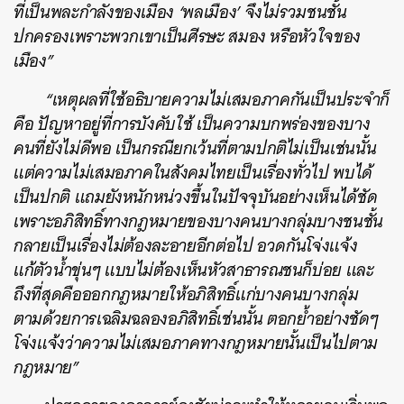
ที่เป็นพละกำลังของเมือง ‘พลเมือง’ จึงไม่รวมชนชั้น
ปกครองเพราะพวกเขาเป็นศีรษะ สมอง หรือหัวใจของ
เมือง”
“เหตุผลที่ใช้อธิบายความไม่เสมอภาคกันเป็นประจำก็
คือ ปัญหาอยู่ที่การบังคับใช้ เป็นความบกพร่องของบาง
คนที่ยังไม่ดีพอ เป็นกรณียกเว้นที่ตามปกติไม่เป็นเช่นนั้น
แต่ความไม่เสมอภาคในสังคมไทยเป็นเรื่องทั่วไป พบได้
เป็นปกติ แถมยังหนักหน่วงขึ้นในปัจจุบันอย่างเห็นได้ชัด
เพราะอภิสิทธิ์ทางกฎหมายของบางคนบางกลุ่มบางชนชั้น
กลายเป็นเรื่องไม่ต้องละอายอีกต่อไป อวดกันโจ่งแจ้ง
แก้ตัวน้ำขุ่นๆ แบบไม่ต้องเห็นหัวสาธารณชนก็บ่อย และ
ค้นหา
ถึงที่สุดคือออกกฎหมายให้อภิสิทธิ์แก่บางคนบางกลุ่ม
SHARE
TWEET
LINE
EMAIL
ตามด้วยการเฉลิมฉลองอภิสิทธิ์เช่นนั้น ตอกย้ำอย่างชัดๆ
โจ่งแจ้งว่าความไม่เสมอภาคทางกฎหมายนั้นเป็นไปตาม
กฎหมาย”