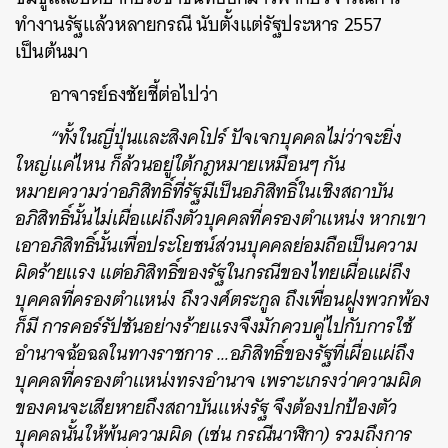
ทำงานรัฐแล้วหลายกรณี นับตั้งแต่รัฐประหาร 2557
เป็นต้นมา
อาจารย์ธงชัยชี้ต่อไปว่า
“ทั้งในญี่ปุ่นและสิงคโปร์ ปัจเจกบุคคลไม่ว่าจะยิ่ง
ใหญ่แค่ไหน ก็ล้วนอยู่ใต้กฎหมายเหมือนๆ กัน
หมายความว่า
อภิสิทธิ์ที่รัฐมีเป็นอภิสิทธิ์ในเชิงสถาบัน
อภิสิทธิ์นั้นไม่เผื่อแผ่ถึงตัวบุคคลที่ครองตำแหน่ง
หากเขา
เอาอภิสิทธิ์นั้นเพื่อประโยชน์ส่วนบุคคลย่อมถือเป็นความ
ผิดร้ายแรง แต่
อภิสิทธิ์ของรัฐในกรณีของไทยเผื่อแผ่ถึง
บุคคลที่ครองตำแหน่ง ถึงวงศ์ตระกูล ถึงเพื่อนฝูงพวกพ้อง
ก็มี การคอร์รัปชันอย่างร้ายแรงจึงมักควบคู่ไปกับการใช้
อำนาจฉ้อฉลในทางราชการ …อ
ภิสิทธิ์ของรัฐที่เผื่อแผ่ถึง
บุคคลที่ครองตำแหน่งทรงอำนาจ เพราะเกรงว่าความผิด
ของคนจะเสียหายถึงสถาบันแห่งรัฐ จึงต้องปกป้องตัว
บุคคลนั้นให้พ้นความผิด (เช่น กรณีนาฬิกา) รวมถึงการ