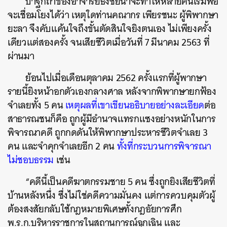
ปาฐกถาของอาจารย์ธงชัยน่าจะทำให้หลายคนเริ่มพอ
จะเชื่อมโยงได้ว่า เหตุใดท่านคณากร เพียรชนะ ผู้พิพากษา
ยะลา จึงคับแค้นใจถึงขั้นตัดสินใจยิงตนเอง ไม่เพียงครั้ง
เดียวแต่สองครั้ง จนเสียชีวิตเมื่อวันที่ 7 มีนาคม 2563 ที่
ผ่านมา
ย้อนไปเมื่อเดือนตุลาคม 2562 ครั้งแรกที่ผู้พากษา
รายนี้ยิงหน้าอกตัวเองกลางศาล หลังจากพิพากษายกฟ้อง
จำเลยทั้ง 5 คน
เหตุผลที่เขาเขียนอธิบายอย่างละเอียด
ต่อ
สาธารณชนก็คือ ถูกผู้มีอำนาจแทรกแซงอย่างหนักในการ
พิจารณาคดี ถูกกดดันให้พิพากษาประหารชีวิตจำเลย 3
คน และจำคุกจำเลยอีก 2 คน
ทั้งที่กระบวนการพิจารณา
ไม่ชอบธรรม
เช่น
“คดีนี้เป็นคดีฆาตกรรมชาย 5 คน ซึ่งถูกยิงเสียชีวิตที่
บ้านหลังหนึ่ง ซึ่งไม่ใช่คดีความมั่นคง แต่การควบคุมตัวผู้
ต้องสงสัยกลับใช้กฎหมายพิเศษทั้งกฎอัยการศึก
พ.ร.ก.บริหารราชการในสถานการณ์ฉุกเฉิน และ