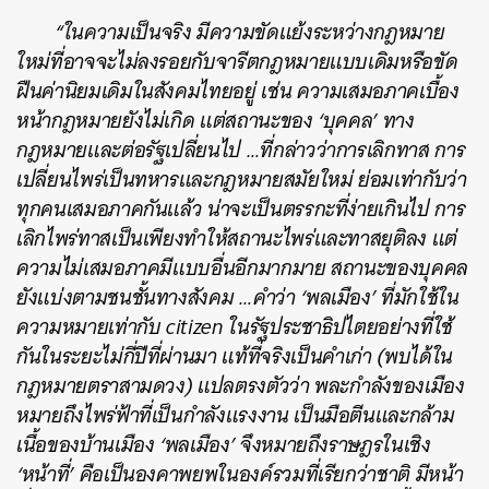
“ในความเป็นจริง มีความขัดแย้งระหว่างกฎหมาย
ใหม่ที่อาจจะไม่ลงรอยกับจารีตกฎหมายแบบเดิมหรือขัด
ฝืนค่านิยมเดิมในสังคมไทยอยู่ เช่น ความเสมอภาคเบื้อง
หน้ากฎหมายยังไม่เกิด แต่สถานะของ ‘บุคคล’ ทาง
กฎหมายและต่อรัฐเปลี่ยนไป …ที่กล่าวว่าการเลิกทาส การ
เปลี่ยนไพร่เป็นทหารและกฎหมายสมัยใหม่ ย่อมเท่ากับว่า
ทุกคนเสมอภาคกันแล้ว น่าจะเป็นตรรกะที่ง่ายเกินไป การ
เลิกไพร่ทาสเป็นเพียงทำให้สถานะไพร่และทาสยุติลง แต่
ความไม่เสมอภาคมีแบบอื่นอีกมากมาย สถานะของบุคคล
ยังแบ่งตามชนชั้นทางสังคม …คำว่า ‘พลเมือง’ ที่มักใช้ใน
ความหมายเท่ากับ citizen ในรัฐประชาธิปไตยอย่างที่ใช้
กันในระยะไม่กี่ปีที่ผ่านมา แท้ที่จริงเป็นคำเก่า (พบได้ใน
กฎหมายตราสามดวง) แปลตรงตัวว่า พละกำลังของเมือง
หมายถึงไพร่ฟ้าที่เป็นกำลังแรงงาน เป็นมือตีนและกล้าม
เนื้อของบ้านเมือง ‘พลเมือง’ จึงหมายถึงราษฎรในเชิง
‘หน้าที่’ คือเป็นองคาพยพในองค์รวมที่เรียกว่าชาติ มีหน้า