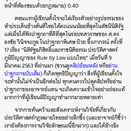
หน้าที่ต้องชอบด้วยกฎหมาย) 0.40
ตอนแรกผู้เขียนตั้งใจจะไล่เรียงตัวอย่างรูปธรรมของ
ห้าประเด็นข้างต้นที่ไทยได้คะแนนน้อยที่สุดในดัชนีนิติรัฐ
แต่เมื่อได้ฟังปาฐกถาที่ดีที่สุดในรอบทศวรรษของ ศ.ดร.
ธงชัย วินิจจะกูล ในปาฐกถาพิเศษ ป๋วย อึ๊งภากรณ์ ครั้งที่
17 เรื่อง “นิติรัฐอภิสิทธิ์และราชนิติธรรม ประวัติศาสตร์
ภูมิปัญญาของ Rule by Law แบบไทย” เมื่อวันที่ 9
มีนาคม 2563 ที่ผ่านมา (ชวนดู
คลิปย้อนหลัง
หรือ
อ่าน
ปาฐกถาฉบับเต็ม)
ก็เกิดพุทธิปัญญาว่า สิ่งที่ผู้เขียนตั้งใจ
จะทำนั้นไม่จำเป็นอีกต่อไป ทุกคนควรไปดูคลิปหรืออ่าน
ปาฐกถาของอาจารย์แทน จะเกิดความเข้าใจอย่างถ่องแท้
มากกว่าที่ผู้เขียนมีปัญญาทำมากมายหลายเท่า
จากการค้นคว้าและสังเคราะห์งานวิจัยที่เกี่ยวกับ
ประวัติศาสตร์กฎหมายไทยอย่างลึกซึ้ง (และอาจารย์ก็ชี้ว่า
เรายังต้องการงานวิจัยลักษณะนี้อีกมาก) และได้อ้างอิง