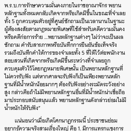
พ.ร.บ.การรักษาความมั่นคงภายในราชอาณาจักร พยาน
หลักฐานทั้งหมดกลับเกิดจากหรือเกิดมีขึ้นในขณะที่จำเลย
ทั้ง 5 ถูกควบคุมตัวอยู่ที่ศูนย์ซักถามเป็นเวลานานในฐานะ
ผู้ต้องสงสัยตามกฎหมายพิเศษที่ใช้สำหรับคดีความมั่นคง
หรือคดีก่อการร้าย …พยานหลักฐานต่างๆ ไม่ว่าจะเป็นผล
ซักถาม คำรับสารภาพหรือบันทึกการยืนยันข้อเท็จจริง
รวมถึงบันทึกคำให้การของจำเลยทั้ง 5 ที่ให้ไว้ต่อพนักงาน
สอบสวนที่เกิดจากหรือเกิดมีขึ้นระหว่างที่จำเลยถูก
ควบคุมตัวไว้โดยกฎหมายพิเศษนั้น เป็นพยานหลักฐานที่
ไม่ควรรับฟัง แต่หากศาลจะรับฟังก็เป็นเพียงพยานหลัก
ฐานที่มีน้ำหนักน้อยมากๆ ต้องรับฟังอย่างระมัดระวังอย่าง
สูง กล่าวคือถ้าไม่มีพยานหลักฐานอื่นที่มีน้ำหนักน่าเชื่อถือ
มาประกอบสนับสนุนแล้ว พยานหลักฐานดังกล่าวย่อมไม่มี
น้ำหนักให้รับฟัง”
แน่นอนว่าเมื่อเกิดโศกนาฏกรรมนี้ ประชาชนย่อม
อยากรู้ความจริงสามเรื่องใหญ่ คือ 1. มีการแทรกแซงการ