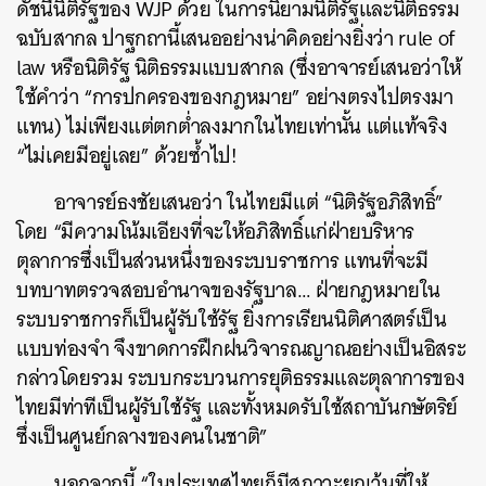
ดัชนีนิติรัฐของ WJP ด้วย ในการนิยามนิติรัฐและนิติธรรม
ฉบับสากล ปาฐกถานี้เสนออย่างน่าคิดอย่างยิ่งว่า rule of
law หรือนิติรัฐ นิติธรรมแบบสากล (ซึ่งอาจารย์เสนอว่าให้
ใช้คำว่า “การปกครองของกฎหมาย” อย่างตรงไปตรงมา
แทน) ไม่เพียงแต่ตกต่ำลงมากในไทยเท่านั้น แต่แท้จริง
“ไม่เคยมีอยู่เลย” ด้วยซ้ำไป!
อาจารย์ธงชัยเสนอว่า ในไทยมีแต่ “นิติรัฐอภิสิทธิ์”
โดย “มีความโน้มเอียงที่จะให้อภิสิทธิ์แก่ฝ่ายบริหาร
ตุลาการซึ่งเป็นส่วนหนึ่งของระบบราชการ แทนที่จะมี
บทบาทตรวจสอบอำนาจของรัฐบาล… ฝ่ายกฎหมายใน
ระบบราชการก็เป็นผู้รับใช้รัฐ ยิ่งการเรียนนิติศาสตร์เป็น
แบบท่องจำ จึงขาดการฝึกฝนวิจารณญาณอย่างเป็นอิสระ
กล่าวโดยรวม ระบบกระบวนการยุติธรรมและตุลาการของ
ไทยมีท่าทีเป็นผู้รับใช้รัฐ และทั้งหมดรับใช้สถาบันกษัตริย์
ซึ่งเป็นศูนย์กลางของคนในชาติ”
นอกจากนี้ “ในประเทศไทยก็มีสภาวะยกเว้นที่ให้