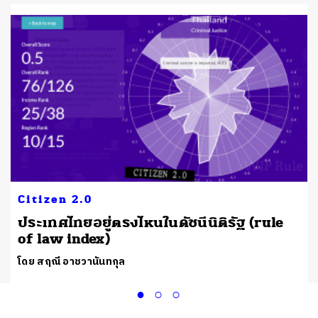
Citizen 2.0
ประเทศไทยอยู่ตรงไหนในดัชนีนิติรัฐ (rule
of law index)
โดย สฤณี อาชวานันทกุล