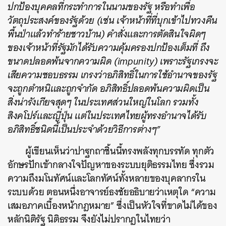
ปกป้องบุคคลที่กระทำการในนามของรัฐ หรือทำเพื่อ
วัตถุประสงค์ของรัฐด้วย (เช่น เจ้าหน้าที่ที่บุกเข้าไปทวงคืน
พื้นป่าแล้วทำร้ายชาวบ้าน) คำสั่งและการตัดสินใจผิดๆ
ของเจ้าหน้าที่รัฐมักได้รับความคุ้มครองปกป้องเต็มที่ ถึง
ขนาดปลอดพ้นจากความผิด (impunity) เพราะรัฐเกรงจะ
เสียความชอบธรรม เกรงว่าอภิสิทธิ์ในการใช้อำนาจของรัฐ
จะถูกตำหนิและถูกจำกัด อภิสิทธิ์ปลอดพ้นความผิดเป็น
สิ่งน่ารังเกียจสุดๆ ในประเทศส่วนใหญ่ในโลก รวมทั้ง
สิงคโปร์และญี่ปุ่น แต่ในประเทศไทยผู้ทรงอำนาจได้รับ
อภิสิทธิ์ชนิดนี้เป็นประจำด้วยวิธีการต่างๆ”
ผู้เขียนเห็นว่าปาฐกถาชิ้นนี้ทรงพลังทุกบรรทัด ทุกตัว
อักษรปักเข้ากลางใจปัญหาของระบบยุติธรรมไทย ซึ่งรวม
ความถึงมโนทัศน์และโลกทัศน์ทั้งหลายของบุคลากรใน
ระบบด้วย ตอนหนึ่งอาจารย์ธงชัยอธิบายว่าเหตุใด “ความ
เสมอภาคเบื้องหน้ากฎหมาย” ซึ่งเป็นหัวใจที่ขาดไม่ได้ของ
หลักนิติรัฐ นิติธรรม จึงยังไม่ปรากฏในไทยว่า