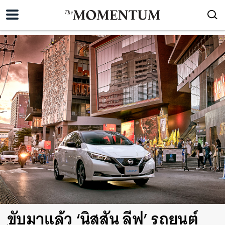
ขับมาแล้ว ‘นิสสัน ลีฟ’ รถยนต์