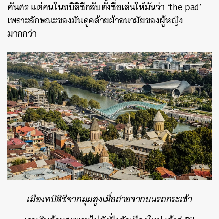
คันศร แต่คนในทบิลิซีกลับตั้งชื่อเล่นให้มันว่า ‘the pad’
เพราะลักษณะของมันดูคล้ายผ้าอนามัยของผู้หญิง
มากกว่า
เมืองทบิลิซีจากมุมสูงเมื่อถ่ายจากบนรถกระเช้า