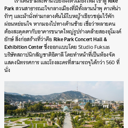
Rike
เราเดินข้ามสะพานไปยังฝั่งตัวเมืองใหม่ เข้าสู่
Park
สวนสาธารณะใจกลางเมืองที่มีทั้งลานน้ำพุ คาเฟ่น่า
รักๆ และม้านั่งท่ามกลางต้นไม้ใบหญ้าเขียวชอุ่มไว้พัก
ผ่อนหย่อนใจ หากมองไปทางด้านซ้าย เชื่อว่าหลายคน
ต้องสะดุดตากับอาคารขนาดใหญ่รูปร่างคล้ายสองอุโมงค์
Rike Park Concert Hall &
ยักษ์ สิ่งก่อสร้างที่ว่าคือ
Exhibition Center
ซึ่งออกแบบโดย Studio Fuksas
บริษัทสถาปนิกสัญชาติอิตาลี โดยทำหน้าที่เป็นห้องจัด
แสดงนิทรรศการ และโรงละครที่สามารถจุได้กว่า 560 ที่
นั่ง