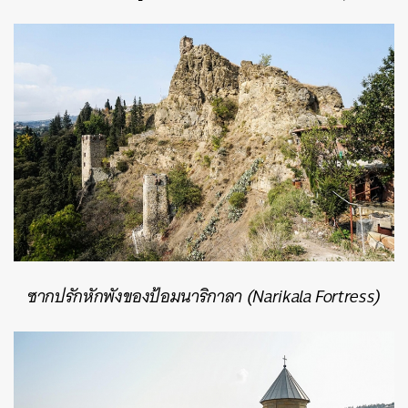
ซากปรักหักพังของป้อมนาริกาลา (Narikala Fortress)