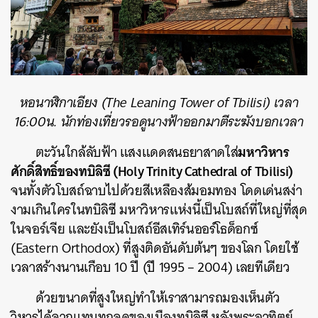
หอนาฬิกาเอียง (The Leaning Tower of Tbilisi) เวลา
16:00น. นักท่องเที่ยวรอดูนางฟ้าออกมาตีระฆังบอกเวลา
มหาวิหาร
ตะวันใกล้ลับฟ้า แสงแดดสนธยาสาดใส่
ศักดิ์สิทธิ์ของทบิลิซี (Holy Trinity Cathedral of Tbilisi)
จนทั้งตัวโบสถ์ฉาบไปด้วยสีเหลืองส้มอมทอง โดดเด่นสง่า
งามเกินใครในทบิลิซี มหาวิหารแห่งนี้เป็นโบสถ์ที่ใหญ่ที่สุด
ในจอร์เจีย และยังเป็นโบสถ์อีสเทิร์นออร์โธด็อกซ์
(Eastern Orthodox) ที่สูงติดอันดับต้นๆ ของโลก โดยใช้
เวลาสร้างนานเกือบ 10 ปี (ปี 1995 – 2004) เลยทีเดียว
ด้วยขนาดที่สูงใหญ่ทำให้เราสามารถมองเห็นตัว
วิหารได้จากแทบทุกจุดของเมืองทบิลิซี หลังพระอาทิตย์