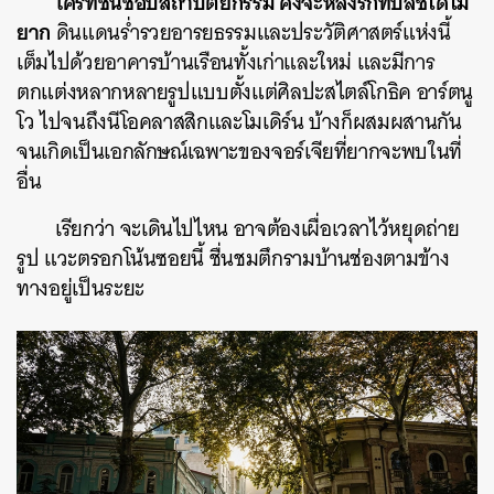
ใครที่ชื่นชอบสถาปัตยกรรม คงจะหลงรักทบิลิซีได้ไม่
ยาก
ดินแดนร่ำรวยอารยธรรมและประวัติศาสตร์แห่งนี้
เต็มไปด้วยอาคารบ้านเรือนทั้งเก่าและใหม่ และมีการ
ตกแต่งหลากหลายรูปแบบตั้งแต่ศิลปะสไตล์โกธิค อาร์ตนู
โว ไปจนถึงนีโอคลาสสิกและโมเดิร์น บ้างก็ผสมผสานกัน
จนเกิดเป็นเอกลักษณ์เฉพาะของจอร์เจียที่ยากจะพบในที่
อื่น
เรียกว่า จะเดินไปไหน อาจต้องเผื่อเวลาไว้หยุดถ่าย
รูป แวะตรอกโน้นซอยนี้ ชื่นชมตึกรามบ้านช่องตามข้าง
ทางอยู่เป็นระยะ