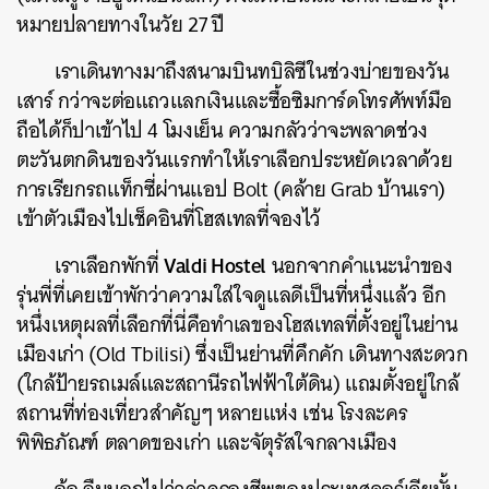
หมายปลายทางในวัย 27 ปี
เราเดินทางมาถึงสนามบินทบิลิซีในช่วงบ่ายของวัน
เสาร์ กว่าจะต่อแถวแลกเงินและซื้อซิมการ์ดโทรศัพท์มือ
ถือได้ก็ปาเข้าไป 4 โมงเย็น ความกลัวว่าจะพลาดช่วง
ตะวันตกดินของวันแรกทำให้เราเลือกประหยัดเวลาด้วย
การเรียกรถแท็กซี่ผ่านแอป Bolt (คล้าย Grab บ้านเรา)
เข้าตัวเมืองไปเช็คอินที่โฮสเทลที่จองไว้
Valdi Hostel
เราเลือกพักที่
นอกจากคำแนะนำของ
รุ่นพี่ที่เคยเข้าพักว่าความใส่ใจดูแลดีเป็นที่หนึ่งแล้ว อีก
หนึ่งเหตุผลที่เลือกที่นี่คือทำเลของโฮสเทลที่ตั้งอยู่ในย่าน
เมืองเก่า (Old Tbilisi) ซึ่งเป็นย่านที่คึกคัก เดินทางสะดวก
(ใกล้ป้ายรถเมล์และสถานีรถไฟฟ้าใต้ดิน) แถมตั้งอยู่ใกล้
สถานที่ท่องเที่ยวสำคัญๆ หลายแห่ง เช่น โรงละคร
พิพิธภัณฑ์ ตลาดของเก่า และจัตุรัสใจกลางเมือง