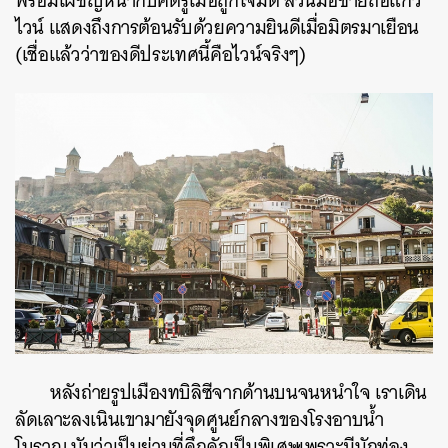
พร้อมเผชิญหน้ากับศัตรูเมื่อถูกโจมตี ส่วนมือซ้ายถือแก้ว
ไวน์ แสดงถึงการต้อนรับด้วยความยินดีเมื่อมิตรมาเยือน
(เชื่อแล้วว่าของดีประเทศนี้คือไวน์จริงๆ)
หลังถ่ายรูปเมืองทบิลิซีจากด้านบนจนหนำใจ เราเดิน
ลัดเลาะลงเนินเขามายังจุดศูนย์กลางของโรงอาบน้ำ
โบราณ นับว่าเป็นย่านที่คึกคักเป็นพิเศษเพราะมีนักท่อง