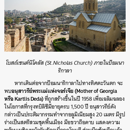
โบสถ์เซนต์นิโคลัส (St.Nicholas Church) ภายในป้อมนา
ริกาลา
หากเดินต่อจากป้อมนาริกาลาไปทางทิศตะวันตก จะ
อนุสาวรีย์พระแม่แห่งจอร์เจีย (Mother of Georgia
พบ
หรือ Kartlis Deda)
ที่ถูก
สร้างขึ้นในปี 1958 เพื่อเฉลิมฉลอง
ในโอกาสที่กรุงทบิลิซีมีอายุครบ 1,500 ปี
อนุสาวรีย์ดัง
กล่าวเป็นประติมากรรมทำจากอลูมิเนียมสูง 20 เมตร มีรูป
ร่างเป็นสตรีสวมชุดพื้นเมือง มือขวาถือดาบ แสดงความ