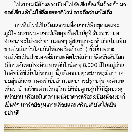
มา
ไปเยอรมนีต้องลองเบียร์ ไปรัสเซียต้องดื่มว้อดก้า
จอร์เจียแล้วไม่ได้ลิ้มรสชาติไวน์ อาจถือว่ามาไม่ถึง
การดื่มไวน์เป็นวัฒนธรรมที่คนจอร์เจียสุดแสนจะ
ภูมิใจ ลองชวนคนจอร์เจียคุยเรื่องไวน์ดูสิ รับรองว่าบท
สนทนาจะไม่จบง่ายๆ (เผลอๆ คู่สนทนาจะเข้าบ้านไปหยิบ
ขวดไวน์มารินใส่แก้วให้ลองชิมด้วยซ้ำ) ทั้งนี้ก็เพราะ
การผลิตไวน์เก่าแก่ติดอันดับโลก
จอร์เจียเป็นประเทศที่มี
(มีการค้นพบโอ่งดินเผาหมักไวน์อายุ 8,000 ปีในหมู่บ้าน
ใกล้ทบิลิซีเมื่อไม่นานมานี้) ต้องขอบคุณสภาพภูมิอากาศ
อบอุ่นอันเหมาะสมที่เอื้ออำนวยต่อการปลูกองุ่น จะสังเกต
เห็นว่าบ้านเรือนส่วนใหญ่ในทบิลิซีปลูกองุ่นไว้ที่ซุ้มประตู
หน้าบ้าน หรือแม้แต่ตามผนังอาคารหรือระเบียงห้องเองก็
เป็นที่ๆ เถาวัลย์องุ่นเกาะเลื้อยและเจริญเติบโตได้เป็น
อย่างดี