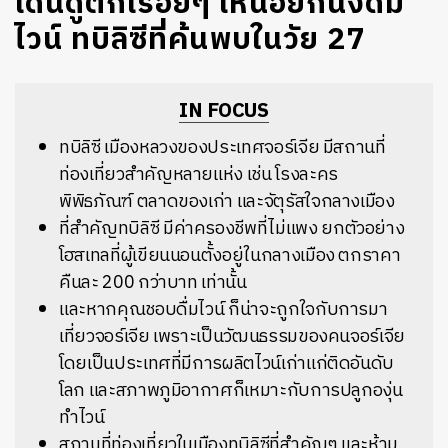
เดินดูตึกเรื่อยๆ เหนื่อยก็นั่งดื่ม
ไวน์ ทบิลิซีที่ค้นพบในวัย 27
IN FOCUS
ทบิลิซี เมืองหลวงของประเทศจอร์เจีย มีสถานที่
ท่องเที่ยวสำคัญหลายแห่ง
เช่น โรงละคร
พิพิธภัณฑ์ ตลาดของเก่า และจัตุรัสใจกลางเมือง
ที่สำคัญทบิลิซี มีค่าครองชีพที่ไม่แพง ยกตัวอย่าง
โฮสเทลที่ผู้เขียนนอนตั้งอยู่ในกลางเมือง ตกราคา
คืนละ 200 กว่าบาท เท่านั้น
และหากคุณชอบดื่มไวน์ ก็น่าจะถูกใจกับการมา
เที่ยวจอร์เจีย เพราะเป็นวัฒนธรรมของคนจอร์เจีย
โดยเป็นประเทศที่มีการผลิตไวน์เก่าแก่ติดอันดับ
โลก และสภาพภูมิอากาศก็เหมาะกับการปลูกองุ่น
ทำไวน์
สถานที่ท่องเที่ยวในเมืองทบิลิซีที่สำคัญๆ และห้าม