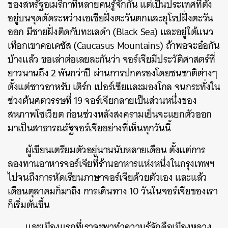
ของสหรัฐอเมริกาที่หลายคนรู้จักกัน แต่เป็นประเทศที่ตั้ง
อยู่บนจุดตัดระหว่างเอเชียฝั่งตะวันตกและยุโรปฝั่งตะวัน
ออก มีชายฝั่งติดกับทะเลดำ (Black Sea) และอยู่ใต้แนว
เทือกเขาคอเคซัส (Caucasus Mountains) ถ้าพอจะอ๋อกัน
บ้างแล้ว ขอเล่าต่อเลยละกันว่า จอร์เจียมีประวัติศาสตร์ที่
ยาวนานถึง 2 พันกว่าปี ผ่านการปกครองโดยชนชาติต่างๆ
ตั้งแต่ชาวอาหรับ เติร์ก เปอร์เซียและมองโกล จนกระทั่งใน
ช่วงต้นศตวรรษที่ 19 จอร์เจียกลายเป็นส่วนหนึ่งของ
สหภาพโซเวียต ก่อนช่วงหลังสงครามเย็นจะแยกตัวออก
มาเป็นสาธารณรัฐจอร์เจียอย่างที่เห็นทุกวันนี้
ผู้เขียนเตรียมตัวอยู่นานนับหลายเดือน ตั้งแต่การ
ลองทานอาหารจอร์เจียที่ร้านอาหารแห่งหนึ่งในกรุงเทพฯ
ไปจนถึงการหัดเรียนภาษาจอร์เจียด้วยตัวเอง และแล้ว
เดือนตุลาคมก็มาถึง การเดินทาง 10 วันในจอร์เจียของเรา
ก็เริ่มต้นขึ้น
และเมืองแรกที่เราจะพาทำความรู้จักคือเมืองหลวง