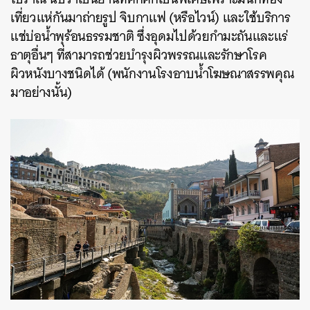
เที่ยวแห่กันมาถ่ายรูป จิบกาแฟ (หรือไวน์) และใช้บริการ
แช่บ่อน้ำพุร้อนธรรมชาติ ซึ่งอุดมไปด้วยกำมะถันและแร่
ธาตุอื่นๆ ที่สามารถช่วยบำรุงผิวพรรณและรักษาโรค
ผิวหนังบางชนิดได้ (พนักงานโรงอาบน้ำโฆษณาสรรพคุณ
มาอย่างนั้น)