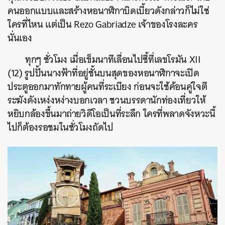
คนออกแบบและสร้างหอนาฬิกาบิดเบี้ยวดังกล่าวก็ไม่ใช่
ใครที่ไหน แต่เป็น Rezo Gabriadze เจ้าของโรงละคร
นั่นเอง
ทุกๆ ชั่วโมง เมื่อเข็มนาทีเลื่อนไปชี้ที่เลขโรมัน XII
(12) รูปปั้นนางฟ้าที่อยู่ชั้นบนสุดของหอนาฬิกาจะเปิด
ประตูออกมาทักทายผู้คนที่ระเบียง ก่อนจะใช้ค้อนคู่ใจตี
ระฆังดังเหง่งหง่างบอกเวลา ชวนบรรดานักท่องเที่ยวให้
หยิบกล้องขึ้นมาถ่ายวิดีโอเป็นที่ระลึก ใครที่พลาดจังหวะนี้
ไปก็ต้องรอชมในชั่วโมงถัดไป