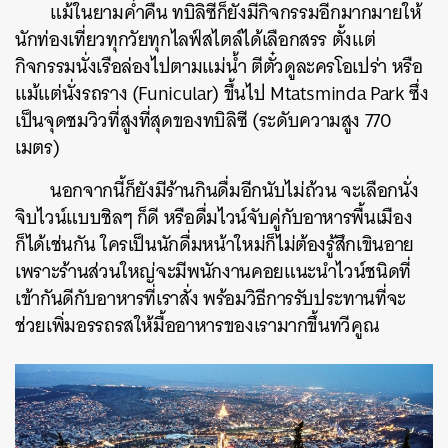
แม้ในยามค่ำคืน ทบิลิซีก็ยังมีกิจกรรมอีกมากมายให้
นักท่องเที่ยวทุกวัยทุกไลฟ์สไตล์ได้เลือกสรร ตั้งแต่
กิจกรรมนั่งเรือล่องไปตามแม่น้ำ ตีตั๋วดูละครโอเปร่า หรือ
แม้แต่นั่งรถราง (Funicular) ขึ้นไป
Mtatsminda Park ซึ่ง
เป็น
จุดชมวิวที่สูงที่สุดของทบิลิซี (ระดับความสูง 770
เมตร)
นอกจากนี้ก็ยังมีร้านกินดื่มอีกนับไม่ถ้วน จะเลือกนั่ง
จิบไวน์แบบชิลๆ ก็ดี หรือดื่มไวน์จับคู่กับอาหารพื้นเมือง
ก็ได้เช่นกัน ใครเป็นนักดื่มหน้าใหม่ก็ไม่ต้องรู้สึกเขินอาย
เพราะร้านส่วนใหญ่จะมีพนักงานคอยแนะนำไวน์ชนิดที่
เข้ากันดีกับอาหารที่เราสั่ง พร้อมวิธีการรับประทานที่จะ
ช่วยเพิ่มอรรถรสให้มื้ออาหารของเรามากขึ้นทวีคูณ