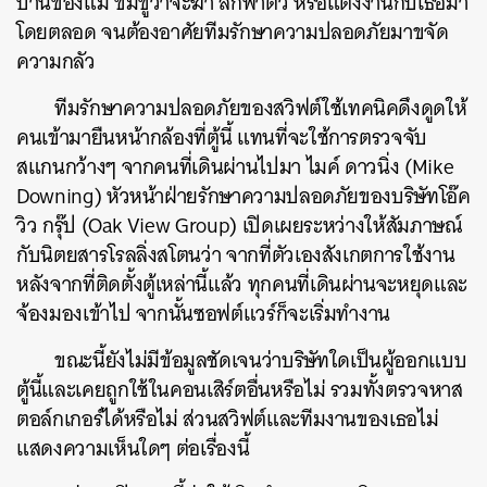
บ้านของแม่ ข่มขู่ว่าจะฆ่า ลักพาตัว หรือแต่งงานกับเธอมา
โดยตลอด จนต้องอาศัยทีมรักษาความปลอดภัยมาขจัด
ความกลัว
ทีมรักษาความปลอดภัยของสวิฟต์ใช้เทคนิคดึงดูดให้
คนเข้ามายืนหน้ากล้องที่ตู้นี้ แทนที่จะใช้การตรวจจับ
สแกนกว้างๆ จากคนที่เดินผ่านไปมา ไมค์ ดาวนิ่ง (Mike
Downing) หัวหน้าฝ่ายรักษาความปลอดภัยของบริษัทโอ๊ค
วิว กรุ๊ป (Oak View Group) เปิดเผยระหว่างให้สัมภาษณ์
กับนิตยสารโรลลิ่งสโตนว่า จากที่ตัวเองสังเกตการใช้งาน
หลังจากที่ติดตั้งตู้เหล่านี้แล้ว ทุกคนที่เดินผ่านจะหยุดและ
จ้องมองเข้าไป จากนั้นซอฟต์แวร์ก็จะเริ่มทำงาน
ขณะนี้ยังไม่มีข้อมูลชัดเจนว่าบริษัทใดเป็นผู้ออกแบบ
ตู้นี้และเคยถูกใช้ในคอนเสิร์ตอื่นหรือไม่ รวมทั้งตรวจหาส
ตอล์กเกอร์ได้หรือไม่ ส่วนสวิฟต์และทีมงานของเธอไม่
แสดงความเห็นใดๆ ต่อเรื่องนี้