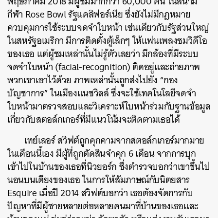
พฤษภาคม 2018 มีผู้ชมมากกว่า 60,000 คน ในสนาม
กีฬา Rose Bowl รัฐแคลิฟอร์เนีย ซึ่งยังไม่มีกฎหมาย
ควบคุมการใช้ระบบจดจำใบหน้า เช่นเดียวกับรัฐส่วนใหญ่
ในสหรัฐอเมริกา มีการติดตั้งตู้เล็กๆ ให้แฟนเพลงชมวิดีโอ
ของเธอ แต่ผู้ชมเหล่านั้นไม่รู้ตัวเลยว่า มีกล้องที่มีระบบ
จดจำใบหน้า (facial-recognition) ติดอยู่และถ่ายภาพ
พวกเขาเอาไว้ด้วย ภาพเหล่านั้นถูกส่งไปยัง “กอง
บัญชาการ” ในเมืองแนชวิลล์ ซึ่งจะใช้เทคโนโลยีจดจำ
ใบหน้ามาตรวจสอบและวิเคราะห์ใบหน้าร่วมกับฐานข้อมูล
เกี่ยวกับสตอล์กเกอร์ที่มีแนวโน้มจะติดตามเธอได้
เทย์เลอร์ สวิฟต์ถูกคุกคามจากสตอล์กเกอร์มากมาย
ในเดือนนี้เอง มีผู้ที่ถูกตัดสินจำคุก 6 เดือน จากการบุก
เข้าไปในบ้านของเธอที่นิวยอร์ก ซึ่งตำรวจบอกว่าเขาขึ้นไป
นอนบนเตียงของเธอ ในการให้สัมภาษณ์กับนิตยสาร
Esquire เมื่อปี 2014 สวิฟต์บอกว่า เธอต้องจัดการกับ
ปัญหาที่มีผู้ชายหลายต่อหลายคนมาที่บ้านของเธอและ