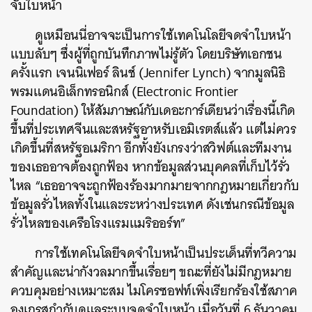
จับใบหน้า
ค้นหา
ดูเหมือนนี่อาจจะเป็นการใช้เทคโนโลยีจดจำใบหน้า
SHARE
TWEET
LINE
EMAIL
แบบลับๆ ซึ่งผู้ที่ถูกบันทึกภาพไม่รู้ตัว โดยบริษัทเอกชน
ครั้งแรก เจนนิเฟอร์ ลินช์ (Jennifer Lynch) จากมูลนิธิ
พรมแดนอิเล็กทรอนิกส์ (Electronic Frontier
Foundation) ให้สัมภาษณ์กับเดอะการ์เดียนว่าเรื่องนี้เกิด
ขึ้นที่ประเทศจีนและสหรัฐอาหรับเอมิเรตส์แล้ว แต่ไม่ควร
เกิดขึ้นที่สหรัฐอเมริกา อีกทั้งยังเกรงว่าสวิฟต์และทีมงาน
ของเธออาจต้องถูกฟ้อง หากข้อมูลส่วนบุคคลที่เก็บไว้รั่ว
ไหล “เธออาจจะถูกฟ้องร้องมากมายจากกฎหมายเกี่ยวกับ
ข้อมูลรั่วไหลทั้งในและระหว่างประเทศ ดังเช่นกรณีข้อมูล
รั่วไหลของเครือโรงแรมแมริออร์ท”
การใช้เทคโนโลยีจดจำใบหน้าเป็นประเด็นที่ทวีความ
สำคัญและน่ากังวลมากขึ้นเรื่อยๆ ขณะที่ยังไม่มีกฎหมาย
ควบคุมอย่างเหมาะสม ไมโครซอฟท์เพิ่งเรียกร้องใช้สภาค
องเกรสกำกับดูแลระบบจดจำใบหน้า เมื่อวันที่ 6 ธันวาคม