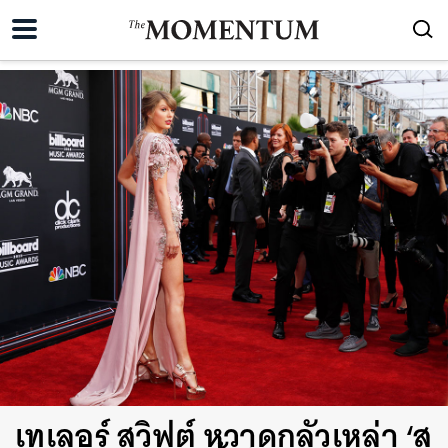
เทเลอร์ สวิฟต์ หวาดกลัวเหล่า ‘ส