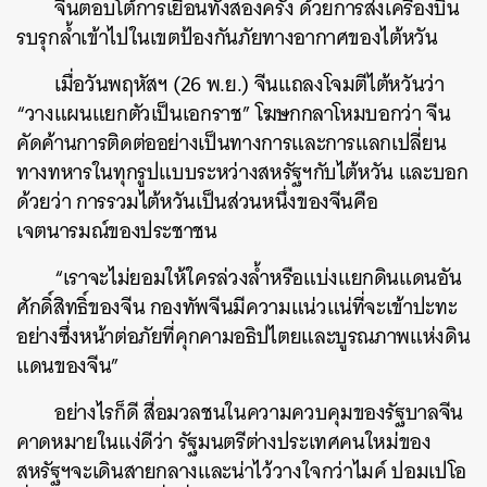
จีนตอบโต้การเยือนทั้งสองครั้ง ด้วยการส่งเครื่องบิน
รบรุกล้ำเข้าไปในเขตป้องกันภัยทางอากาศของไต้หวัน
เมื่อวันพฤหัสฯ (26 พ.ย.) จีนแถลงโจมตีไต้หวันว่า
“วางแผนแยกตัวเป็นเอกราช” โฆษกกลาโหมบอกว่า จีน
คัดค้านการติดต่ออย่างเป็นทางการและการแลกเปลี่ยน
ทางทหารในทุกรูปแบบระหว่างสหรัฐฯกับไต้หวัน และบอก
ด้วยว่า การรวมไต้หวันเป็นส่วนหนึ่งของจีนคือ
เจตนารมณ์ของประชาชน
“เราจะไม่ยอมให้ใครล่วงล้ำหรือแบ่งแยกดินแดนอัน
ศักดิ์สิทธิ์ของจีน กองทัพจีนมีความแน่วแน่ที่จะเข้าปะทะ
อย่างซึ่งหน้าต่อภัยที่คุกคามอธิปไตยและบูรณภาพแห่งดิน
แดนของจีน”
อย่างไรก็ดี สื่อมวลชนในความควบคุมของรัฐบาลจีน
คาดหมายในแง่ดีว่า รัฐมนตรีต่างประเทศคนใหม่ของ
สหรัฐฯจะเดินสายกลางและน่าไว้วางใจกว่าไมค์ ปอมเปโอ