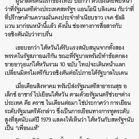
ผู้นำสตรีคนแรกของไทเป บอกว่า ตัวเองเคยพบหน้า
ว่าที่รัฐมนตรีต่างประเทศสหรัฐฯ แอนโธนี บลิงเคน กับว่าที่
ที่ปรึกษาด้านความมั่นคงประจำทำเนียบขาว เจค ซัลลิ
แวน มาก่อนหน้านี้แล้ว ดังนั้น ช่องทางการสื่อสารกับ
วอชิงตันนับว่าราบรื่น
เธอบอกว่า ไต้หวันได้รับแรงสนับสนุนจากทั้งสอง
พรรคในรัฐสภาอเมริกัน ขณะที่รัฐบาลทรัมป์ทำข้อตกลง
ขายอาวุธแก่ไต้หวันรวม 10 ฉบับ ไทเปจะเดินหน้าแลก
เปลี่ยนมิตรไมตรีกับวอชิงตันต่อไปภายใต้รัฐบาลไบเดน
เมื่อเดือนสิงหาคม ทรัมป์ส่งรัฐมนตรีสาธารณสุข อ
เล็กซ์ อาซาร์ ไปเยือนไต้หวัน ตามด้วยรัฐมนตรีช่วยฯต่าง
ประเทศ คีธ คราช ในเดือนต่อมา ไช่ประกาศว่า การเยือน
ระดับรัฐมนตรีดังกล่าว ซึ่งเป็นการเยือนทางการทูตระดับ
สูงที่สุดนับแต่ปี 1979 แสดงให้เห็นว่า ไต้หวันกับสหรัฐฯนับ
เป็น “เพื่อนแท้”