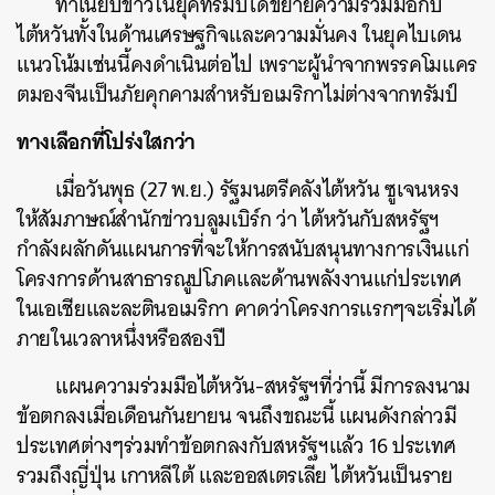
ทำเนียบขาวในยุคทรัมป์ได้ขยายความร่วมมือกับ
ไต้หวันทั้งในด้านเศรษฐกิจและความมั่นคง ในยุคไบเดน
แนวโน้มเช่นนี้คงดำเนินต่อไป เพราะผู้นำจากพรรคโมแคร
ตมองจีนเป็นภัยคุกคามสำหรับอเมริกาไม่ต่างจากทรัมป์
ทางเลือกที่โปร่งใสกว่า
เมื่อวันพุธ (27 พ.ย.) รัฐมนตรีคลังไต้หวัน ซูเจนหรง
ให้สัมภาษณ์สำนักข่าวบลูมเบิร์ก ว่า ไต้หวันกับสหรัฐฯ
กำลังผลักดันแผนการที่จะให้การสนับสนุนทางการเงินแก่
โครงการด้านสาธารณูปโภคและด้านพลังงานแก่ประเทศ
ในเอเชียและละตินอเมริกา คาดว่าโครงการแรกๆจะเริ่มได้
ภายในเวลาหนึ่งหรือสองปี
แผนความร่วมมือไต้หวัน-สหรัฐฯที่ว่านี้ มีการลงนาม
ข้อตกลงเมื่อเดือนกันยายน จนถึงขณะนี้ แผนดังกล่าวมี
ประเทศต่างๆร่วมทำข้อตกลงกับสหรัฐฯแล้ว 16 ประเทศ
รวมถึงญี่ปุ่น เกาหลีใต้ และออสเตรเลีย ไต้หวันเป็นราย