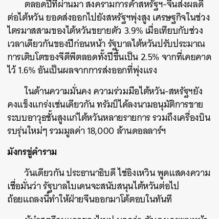
ตลอดปีที่ผ่านมา สงครามการค้าสหรัฐฯ-จีนส่งผลดี
ต่อไต้หวัน ยอดส่งออกไปยังสหรัฐฯพุ่งสูง เศรษฐกิจในช่วง
ไตรมาสสามของไต้หวันขยายตัว 3.9% เมื่อเทียบกับช่วง
เวลาเดียวกันของปีก่อนหน้า รัฐบาลไต้หวันปรับประมาณ
การเติบโตของจีดีพีตลอดทั้งปีขึ้นเป็น 2.5% จากที่เคยคาด
ไว้ 1.6% อันเป็นผลจากการส่งออกที่พุ่งแรง
ในด้านความมั่นคง ความร่วมมือไต้หวัน-สหรัฐฯยัง
คงแข็งแกร่งเช่นเดียวกัน ทรัมป์ได้ลงนามอนุมัติการขาย
ระบบอาวุธชั้นสูงแก่ไต้หวันหลายรายการ รวมถึงเครื่องบิน
รบรุ่นใหม่ๆ รวมมูลค่า 18,000 ล้านดอลลาร์ฯ
มังกรขู่คำราม
ค้นหา
วันเดียวกัน ประธานาธิบดี ไช่อิงเหวิน พูดแสดงความ
SHARE
TWEET
LINE
EMAIL
เชื่อมั่นว่า รัฐบาลไบเดนจะสนับสนุนไต้หวันต่อไป
ถ้อยแถลงนี้ทำให้ฝ่ายจีนออกมาโต้ตอบในทันที