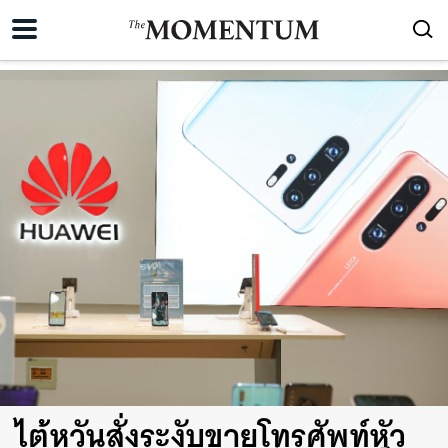
ไต้หวันสั่งระงับขายโทรศัพท์หัว