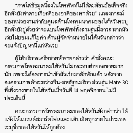
“การใส่ข้อมูลนี้ลงในโทรศัพท์ไม่ได้สะท้อนข้อเท็จจริง
อีกทั้งยังทำลายเกียรติของชาติของเราด้วย” แถลงการณ์
ของหน่วยงานกำกับดูแลด้านโทรคมนาคมของไต้หวันระบุ
อีกทั้งยังขู่ด้วยว่าจะแบนโทรศัพท์ทั้งสามรุ่นนี้ถาวร หากหัว
เว่ยไม่ยอมแก้ไขคำ ด้านผู้จัดจำหน่ายในไต้หวันกล่าวว่า
จะแจ้งปัญหานี้แก่หัวเว่ย
ผู้ให้บริการเครือข่ายห้ารายกล่าวว่า คำสั่งคณะ
กรรมการโทรคมนาคมไต้หวันไม่กระทบต่อยอดขายมาก
นัก เพราะได้ลดการนำเข้าหัวเว่ยมาสักพักแล้ว หลังจาก
สงครามการค้าระหว่างจีน-สหรัฐอเมริกา ส่วนรุ่น Mate 30
ที่เพิ่งวางขายในไต้หวันเมื่อวันที 14 พฤศจิกายน ไม่มี
ประเด็นนี้
คณะกรรมการโทรคมนาคมของไต้หวันยังกล่าวว่า ได้
แจ้งให้แบรนด์สมาร์ตโฟนและแท็บเล็ตทุกรายในประเทศ
ระบุชื่อของไต้หวันให้ถูกต้อง