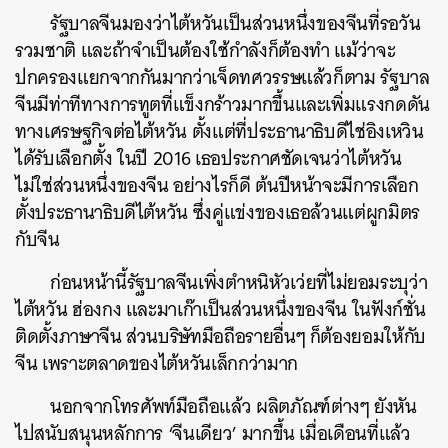
รัฐบาลจีนมองว่าไต้หวันเป็นส่วนหนึ่งของจีนที่รอวัน
รวมชาติ และถ้าจำเป็นต้องใช้กำลังก็ต้องทำ แม้ว่าจะ
ปกครองแยกจากกันมากว่าเจ็ดทศวรรษแล้วก็ตาม รัฐบาล
จีนมีท่าทีทางการทูตที่แข็งกร้าวมากขึ้นและเพิ่มแรงกดดัน
ทางเศรษฐกิจต่อไต้หวัน ตั้งแต่ที่ประธานาธิบดีไช่อิงเหวิน
ได้รับเลือกตั้ง ในปี 2016 เธอประกาศชัดเจนว่าไต้หวัน
ไม่ใช่ส่วนหนึ่งของจีน อย่างไรก็ดี ต้นปีหน้าจะมีการเลือก
ตั้งประธานาธิบดีไต้หวัน ซึ่งคู่แข่งของเธอล้วนแต่ผูกมิตร
กับจีน
ก่อนหน้านี้รัฐบาลจีนเพิ่งตำหนิหัวเว่ยที่ไม่ยอมระบุว่า
ไต้หวัน ฮ่องกง และมาเก๊าเป็นส่วนหนึ่งของจีน ในฟังก์ชั่น
ติดตั้งภาษาจีน ส่วนบริษัทมือถือรายอื่นๆ ก็ต้องยอมให้กับ
จีน เพราะตลาดของไต้หวันเล็กกว่ามาก
ค้นหา
นอกจากโทรศัพท์มือถือแล้ว ผลิตภัณฑ์ต่างๆ ยังหัน
SHARE
TWEET
LINE
EMAIL
ไปสนับสนุนหลักการ ‘จีนเดียว’ มากขึ้น เมื่อเดือนที่แล้ว