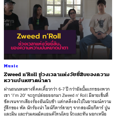
Music
Zweed n’Roll ช่วงเวลาแห่งวัยยี่สิบของความ
หวานปนหยาดน้ำตา
ผ่านถนนหนทางที่คดเคี้ยวกว่า 6-7 ปี กว่าอัลบั้มแรกของพวก
เขา ‘I’m 20’ จะถูกปล่อยออกมา Zweed n' Roll มีลายเซ็นที่
ชัดเจนจากเสียงร้องอันเนิบช้า แต่กดดิ่งลงไปในอารมณ์ความ
รู้สึกของ พัด นักร้องนำ ไลน์กีตาร์สวยๆ จากสองมือกีตาร์ ปูน
และมิน และร่วมคุมมู้ดแอนด์โทนโดย นิวและทัน นอกเหนือ