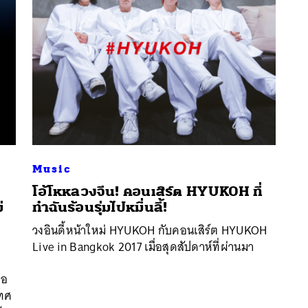
Music
โอ้โหหลวงจีน! คอนเสิร์ต HYUKOH ที่
่
ทำฉันร้อนรุ่มไปหมื่นลี้!
วงอินดี้หน้าใหม่ HYUKOH ​กับคอนเสิร์ต HYUKOH
นหา
Live in Bangkok 2017 เมื่อสุดสัปดาห์ที่ผ่านมา
SHARE
TWEET
LINE
EMAIL
บอ
เทศ