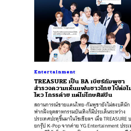
Entertainment
TREASURE เป็น BA เบียร์กัมพูชา
สำรวจความเห็นแฟนชาวไทย ไปต่อไม
ไหว โกรธค่าย แต่ไม่โทษศิลปิน
ค้
สถานการณ์ชายแดนไทย-กัมพูชายังไม่สงบดีนัก
ฟากฝั่งอุตสาหกรรมบันเทิงก็มีประเด็นระหว่าง
ประเทศปะทุขึ้นมาในโซเชียลฯ เมื่อ TREASURE 
ยกรุ๊ป K-Pop จากค่าย YG Entertainment ประ