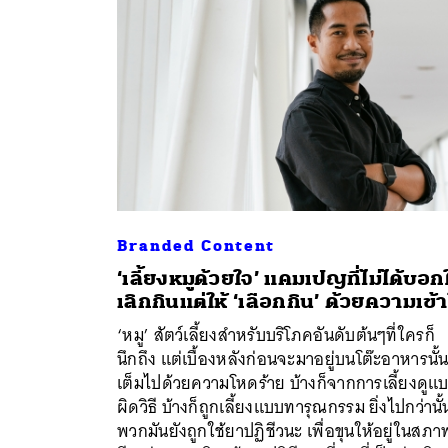
Branded Content
‘เลี้ยงหมูด้วยใจ’ แคมเปญที่ไม่ได้บอกใ
เลิกกินแต่ให้ ‘เลือกกิน’ ด้วยความเข้
‘หมู’ สัตว์เลี้ยงสำหรับบริโภคอันดับต้นๆที่ใครก็
นึกถึง แต่เบื้องหลังก่อนจะมาอยู่บนโต๊ะอาหารนั้
เต็มไปด้วยความโหดร้าย บ้างก็จากการเลี้ยงดูแ
ผิดวิธี บ้างก็ถูกเลี้ยงแบบทารุณกรรม ยิ่งไปกว่านั้
พวกมันยังถูกใช้ยาปฏิชีวนะ เพื่อขุนให้อยู่ในสภาพ
ค้