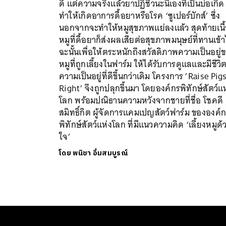
ดี แต่ความจริงแล้วยาปฏิชีวนะนี่เองที่เป็นบ่อเกิด
ทำให้เกิดอาการดื้อยาหรือโรค ‘ซูเปอร์บักส์’ ซึ่ง
นอกจากจะทำให้หมูสุขภาพแย่ลงแล้ว สุดท้ายเนื
หมูที่ดื้อยาก็ส่งผลเสียต่อสุขภาพมนุษย์ที่ทานเข้
ฉะนั้นเพื่อให้ตระหนักถึงสวัสดิภาพความเป็นอยู่
หมูที่ถูกเลี้ยงในฟาร์ม ให้ได้รับการดูแลและมีชีวิ
ความเป็นอยู่ที่ดีขึ้นกว่าเดิม โครงการ ’Raise Pig
Right’ จึงถูกปลุกขึ้นมา โดยองค์กรพิทักษ์สัตว์แ
โลก พร้อมปณิธานความหวังจากชายที่ชื่อ โชคดี
สมิทธิ์กิต ผู้จัดการแคมเปญสัตว์ฟาร์ม ขององค์
พิทักษ์สัตว์แห่งโลก ที่มีแนวความคิด ‘เลี้ยงหมูด้
ใจ’
โดย
พนิชา อิ่มสมบูรณ์