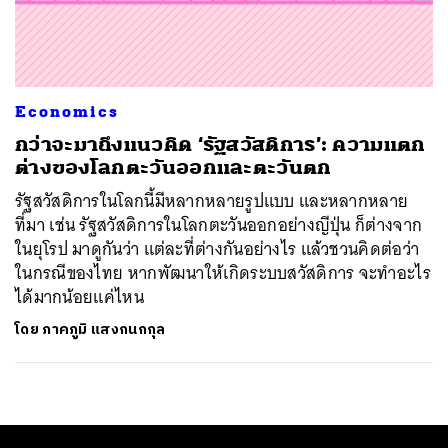
ค้นหา
SHARE
TWEET
LINE
EMAIL
Economics
กว่าจะมาถึงแนวคิด ‘รัฐสวัสดิการ’: ความแตก
ต่างของโลกตะวันออกและตะวันตก
รัฐสวัสดิการในโลกนี้มีหลากหลายรูปแบบ และหลากหลาย
ที่มา เช่น รัฐสวัสดิการในโลกตะวันออกอย่างญีปุ่น ก็ต่างจาก
ในยุโรป มาดูกันว่า แต่ละที่ต่างกันอย่างไร แล้วชวนคิดต่อว่า
ในกรณีของไทย หากพัฒนาให้เกิดระบบสวัสดิการ จะทำอะไร
ได้มากน้อยแค่ไหน
โดย
ภาคภูมิ แสงกนกกุล