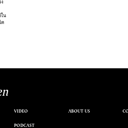
่ง
่ใน
ิต
en
VIDEO
ABOUT US
C
PODCAST