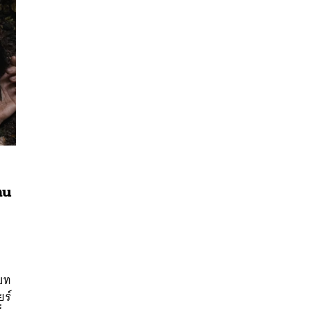
คน
นหา
SHARE
TWEET
LINE
EMAIL
บบท
ยร์