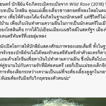
นตร์ บักลีย์แจ้งเกิดระเบิดระเบ้อจาก
Wild Rose
(2018) 
บทเป็น โรสลิน คุณแม่เลี้ยงเดี่ยวชาวสกอตที่หลงใหลในดน
ง เพื่อให้ตัวเองได้แจ้งเกิดในฐานะนักดนตรี แต่ชีวิตก็ไม
้าน เพื่อเก็บเงินทำตามความฝันในการเป็นนักดนตรีในเมือ
องโรสลินคือ การได้ไปเยือนเมืองแนชวิลล์ในสหรัฐฯ เมืองซึ่
นตรีคันทรีที่เธอลุ่มหลง
หนังเปิดโอกาสให้บักลีย์แสดงศักยภาพของเธอเต็มที่ ทั้ง
จริงของบักลีย์จะไม่ได้หลงรักดนตรีคันทรีเท่าตัวละครก็ตาม 
ถมค้าเฮโรอีนเพื่อหาเงินไปทำตามความฝัน ซึ่งนั่นคือไปแน
ต่คู่ขนานไปกับความรักที่มีต่อดนตรี เธอก็เป็นแม่ของเด็กอีก
ือ การต้องเลือกระหว่างความเป็นแม่ที่จะต้องเลี้ยงดูลูกใน
ให้เธอต้องรับมือกับวิกฤตของตัวตนน่ะ”