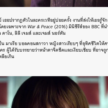
SHARE
TWEET
LINE
EMAIL
 เธอปรากฏตัวในละครเวทีอยู่บ่อยครั้ง งานที่ส่งให้เธอรู้จักเป
 โดยเฉพาะจาก
War & Peace
(2016) มินิซีรีส์ของ BBC ท
 ดาโน, ลิลี เจมส์ และเจมส์ นอร์ตัน
ป็น มาเรีย บอลคอนสกาวา หญิงสาวเรียบๆ ที่อุทิศชีวิตให้ศ
คร ผู้ได้รับบรรยายว่าหน้าตาจืดชืดและเงียบเชียบ ที่อาจถ
หลือเกิน