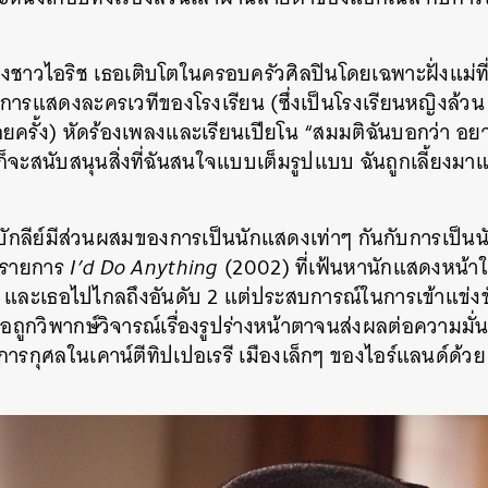
ดงชาวไอริช เธอเติบโตในครอบครัวศิลปินโดยเฉพาะฝั่งแม่ที่เ
ารแสดงละครเวทีของโรงเรียน (ซึ่งเป็นโรงเรียนหญิงล้ว
่อยครั้ง) หัดร้องเพลงและเรียนเปียโน “สมมติฉันบอกว่า 
นก็จะสนับสนุนสิ่งที่ฉันสนใจแบบเต็มรูปแบบ ฉันถูกเลี้ยงม
ักลีย์มีส่วนผสมของการเป็นนักแสดงเท่าๆ กันกับการเป็นนั
ดรายการ
I’d Do Anything
(2002)
ที่เฟ้นหานักแสดงหน้
และเธอไปไกลถึงอันดับ 2 แต่ประสบการณ์ในการเข้าแข่งข
 เธอถูกวิพากษ์วิจารณ์เรื่องรูปร่างหน้าตาจนส่งผลต่อความมั
์ตการกุศลในเคาน์ตีทิปเปอเรรี เมืองเล็กๆ ของไอร์แลนด์ด้ว