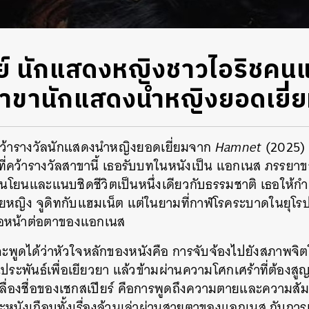
ีย์ นักแสดงหญิงชาวไอริชคนแ
าขานักแสดงนำหญิงยอดเยี่
งคว้ารางวัลนักแสดงนำหญิงยอดเยี่ยมจาก
Hamnet
(2025) 
่คว้ารางวัลสาขานี้ เธอรับบทในหนังเป็น แอกเนส ภรรยาขอ
อ่อนโยนและแนบชิดชีวิตเป็นหนึ่งเดียวกับธรรมชาติ เธอให้
ญิง จูดิทกับแฮมเน็ต แต่ในยามที่กาฬโรคระบาดในยุโรป
่อหน้าต่อตาของแอกเนส
าจจะพูดได้ว่าหัวใจหลักของหนังคือ การจับจ้องไปยังสภาพ
ประพันธ์เพื่อเยียวยา แล้วข้ามผ่านความโศกเศร้าที่ต้องสูญเส
ลื่องชื่อของเชกสเปียร์ คือการพูดถึงความตายและความสัมพ
หนังเกือบทั้งเรื่องล้วนเล่าผ่านสายตาของแอกเนส กับก