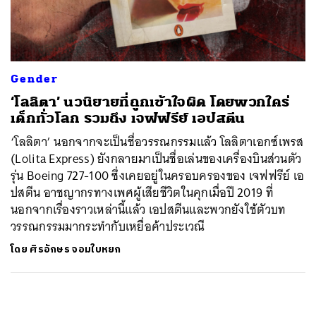
ค้นหา
SHARE
TWEET
LINE
EMAIL
Gender
‘โลลิตา’ นวนิยายที่ถูกเข้าใจผิด โดยพวกใคร่
เด็กทั่วโลก รวมถึง เจฟฟรีย์ เอปสตีน
‘โลลิตา’ นอกจากจะเป็นชื่อวรรณกรรมแล้ว โลลิตาเอกซ์เพรส
(Lolita Express) ยังกลายมาเป็นชื่อเล่นของเครื่องบินส่วนตัว
รุ่น Boeing 727-100 ซึ่งเคยอยู่ในครอบครองของ เจฟฟรีย์ เอ
ปสตีน อาชญากรทางเพศผู้เสียชีวิตในคุกเมื่อปี 2019 ที่
นอกจากเรื่องราวเหล่านี้แล้ว เอปสตีนและพวกยังใช้ตัวบท
วรรณกรรมมากระทำกับเหยื่อค้าประเวณี
โดย
ศิรอักษร จอมใบหยก