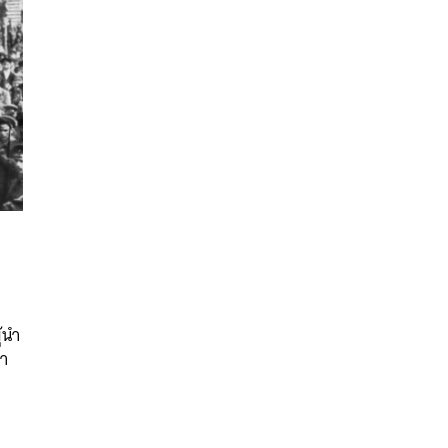
นหา
SHARE
TWEET
LINE
EMAIL
้นำ
นา