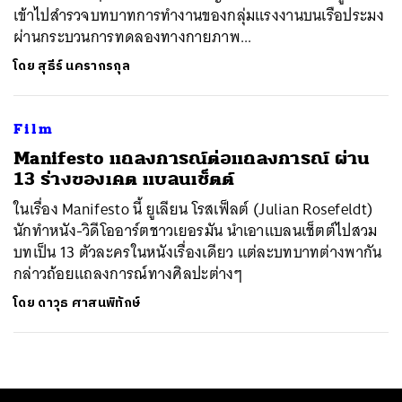
เข้าไปสำรวจบทบาทการทำงานของกลุ่มแรงงานบนเรือประมง
ผ่านกระบวนการทดลองทางกายภาพ...
โดย
สุธีร์ นครากรกุล
Film
Manifesto แถลงการณ์ต่อแถลงการณ์ ผ่าน
13 ร่างของเคต แบลนเช็ตต์
ในเรื่อง Manifesto นี้ ยูเลียน โรสเฟ็ลต์ (Julian Rosefeldt)
นักทำหนัง-วิดีโออาร์ตชาวเยอรมัน นำเอาแบลนเช็ตต์ไปสวม
บทเป็น 13 ตัวละครในหนังเรื่องเดียว แต่ละบทบาทต่างพากัน
กล่าวถ้อยแถลงการณ์ทางศิลปะต่างๆ
โดย
ดาวุธ ศาสนพิทักษ์