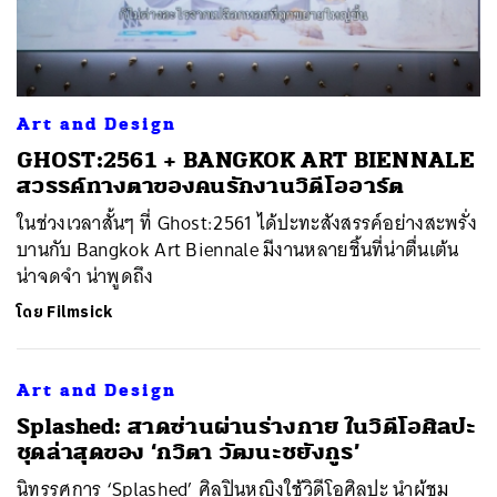
Art and Design
GHOST:2561 + BANGKOK ART BIENNALE
สวรรค์ทางตาของคนรักงานวิดีโออาร์ต
ในช่วงเวลาสั้นๆ ที่ Ghost:2561 ได้ปะทะสังสรรค์อย่างสะพรั่ง
บานกับ Bangkok Art Biennale มีงานหลายชิ้นที่น่าตื่นเต้น
น่าจดจำ น่าพูดถึง
โดย
Filmsick
ค้นหา
SHARE
TWEET
LINE
EMAIL
Art and Design
​Splashed: สาดซ่านผ่านร่างกาย ในวิดีโอศิลปะ
ชุดล่าสุดของ ‘กวิตา วัฒนะชยังกูร’
นิทรรศการ ‘Splashed’ ศิลปินหญิงใช้วิดีโอศิลปะ นำผู้ชม