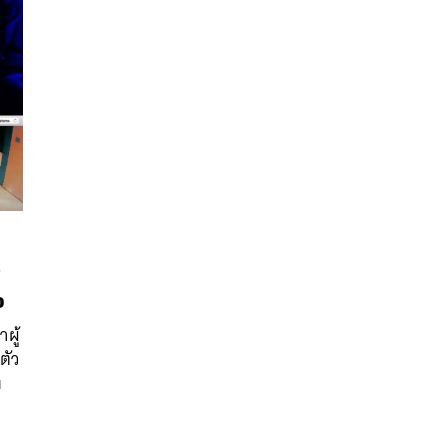
จ
นหา
SHARE
TWEET
LINE
EMAIL
ผู้
ตัว
ง