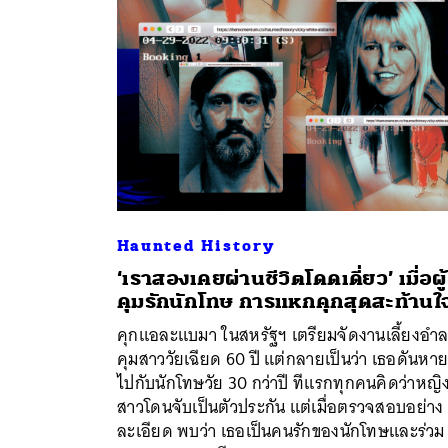
Haunted History
‘เราสองเคยผ่านชีวิตโดดเดี่ยว’ เมื่อผู้
คุมรักนักโทษ การแหกคุกสุดสะท้านใ
ค้
คุกแอละแบมา ในสหรัฐฯ เตรียมจัดงานเลี้ยงอำลา
คุมสาววัยเฉียด 60 ปี แต่กลายเป็นว่า เธอดันหาย
ไปกับนักโทษวัย 30 กว่าปี ทีแรกทุกคนคิดว่าหญิ
สาวโดนจับเป็นตัวประกัน แต่เมื่อตรวจสอบอย่าง
ละเอียด พบว่า เธอเป็นคนรักของนักโทษและร่วม