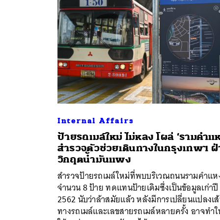
Internal Affairs
ป้ายรถเมล์ใหม่ ไม่หลง โผล่ ‘รามคำแ
สำรวจตัวช่วยเดินทางในกรุงเทพฯ ฝ่
ค้
วิกฤตน้ำมันแพง
สำรวจป้ายรถเมล์ใหม่ที่พบบริเวณถนนรามคำแห
จำนวน 8 ป้าย ทดแทนป้ายเดิมซึ่งเป็นข้อมูลเก่าปี
2562 นับว่าล้าสมัยแล้ว หลังมีการเปลี่ยนแปลงเส
ทางรถเมล์และเลขสายรถเมล์หลายครั้ง อาจทำให้