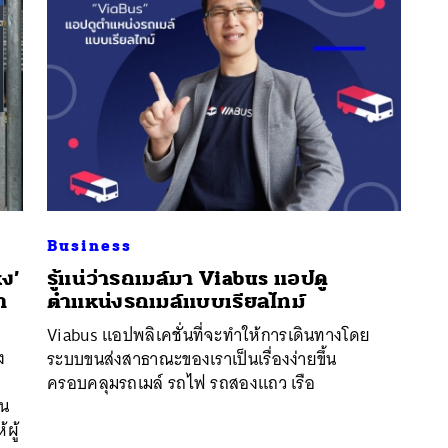
Business
หง’
รู้แน่ว่ารถเมล์มา Viabus แอปดู
า
ตำแหน่งรถเมล์แบบเรียลไทม์
นหา
Viabus แอปพลิเคชั่นที่จะทำให้การเดินทางโดย
SHARE
TWEET
LINE
EMAIL
ง
ระบบขนส่งสาธาณะของเราเป็นเรื่องง่ายขึ้น
ครอบคลุมรถเมล์ รถไฟ รถสองแถว เรือ
้น
ผู้