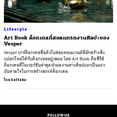
ค้นหา
SHARE
TWEET
LINE
EMAIL
Lifestyle
Art Book ค็อกเทลที่สอดแทรกงานศิลปะของ
Vesper
Vesper บาร์ค็อกเทลชื่อดังในซอยคอนแวนต์ที่มักสร้างสิ่ง
แปลกใหม่ให้กับค็อกเทลอยู่เสมอ โดย Art Book คือซีรีส์
ค็อกเทลที่ในเวอร์ชันล่าสุดนำผลงานทางศิลปะมาเป็นแรง
บันดาลใจในการสร้างสรรค์ค็อกเทล
โดย
Eattaku
FOLLOW US