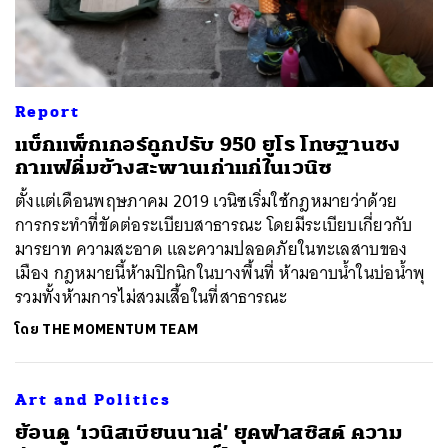
Report
แบ็กแพ็กเกอร์ถูกปรับ 950 ยูโร โทษฐานชง
กาแฟดื่มข้างสะพานเก่าแก่ในเวนิซ
ค้นหา
ตั้งแต่เดือนพฤษภาคม 2019 เวนิซเริ่มใช้กฎหมายว่าด้วย
การกระทำที่ขัดต่อระเบียบสาธารณะ โดยมีระเบียบเกี่ยวกับ
SHARE
TWEET
LINE
EMAIL
มารยาท ความสะอาด และความปลอดภัยในทะเลสาบของ
เมือง กฎหมายนี้ห้ามปิกนิกในบางพื้นที่ ห้ามอาบน้ำในบ่อน้ำพุ
รวมทั้งห้ามการไม่สวมเสื้อในที่สาธารณะ
โดย
THE MOMENTUM TEAM
Art and Politics
ย้อนดู ‘เวนิสเบียนนาเล่’ ยุคฟาสซิสต์ ความ