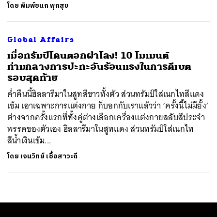
โดย
พิมพ์ชนก พุกสุข
Global Affairs
เมื่อทรัมป์โดนตอกฝาโลง! 10 โมเมนต์
ท่ามกลางการปะทะอันร้อนแรงในการดีเบต
รอบสุดท้าย
ค่ำคืนนี้ฮิลลารีมาในสูทสีขาวทั้งตัว ส่วนทรัมป์ใส่เนกไทสีแดง
เข้ม เอาเฉพาะการแต่งกาย ก็บอกกับเราแล้วว่า ‘ครั้งนี้ไม่มียั้ง’
ต่างจากครั้งแรกที่ทั้งคู่ต่างเลือกเครื่องแต่งกายสลับสีประจำ
พรรคของตัวเอง ฮิลลารีมาในสูทแดง ส่วนทรัมป์ใส่เนกไท
สีน้ำเงินเข้ม...
โดย
เจนวิทย์ เชื้อสาวะถี