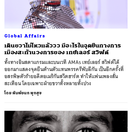
Global Affairs
เดินขวาไม่ไหวแล้ววว มีอะไรในจุดยืนทางการ
เมืองสะท้านวงการของ เทย์เลอร์ สวิฟต์
ทั้งทางอินสตาแกรมและบนเวที AMAs เทย์เลอร์ สวิฟต์ได้
ออกมาแสดงจุดยืนต้านตัวแทนพรรครีพับลีกัน เป็นอีกครั้งที่
อสรพิษตัวร้ายอดีตอเมริกันสวีตฮาร์ต ทำให้แฟนเพลงสั่น
สะเทือน โดยเฉพาะฝ่ายขวาทั้งหลายทั้งปวง
โดย
พิมพ์ชนก พุกสุข