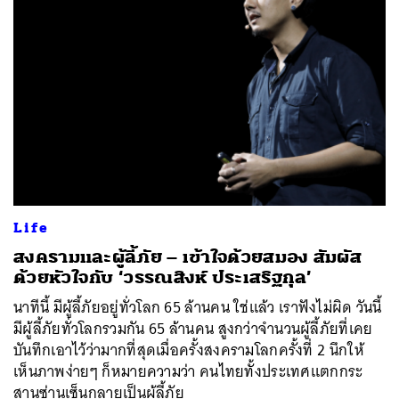
ค้นหา
Life
SHARE
TWEET
LINE
EMAIL
​สงครามและผู้ลี้ภัย – เข้าใจด้วยสมอง สัมผัส
ด้วยหัวใจกับ ‘วรรณสิงห์ ประเสริฐกุล’
นาทีนี้ มีผู้ลี้ภัยอยู่ทั่วโลก 65 ล้านคน ​ ใช่แล้ว เราฟังไม่ผิด วันนี้
มีผู้ลี้ภัยทั่วโลกรวมกัน 65 ล้านคน สูงกว่าจำนวนผู้ลี้ภัยที่เคย
บันทึกเอาไว้ว่ามากที่สุดเมื่อครั้งสงครามโลกครั้งที่ 2 นึกให้
เห็นภาพง่ายๆ ก็หมายความว่า คนไทยทั้งประเทศแตกกระ
สานซ่านเซ็นกลายเป็นผู้ลี้ภัย