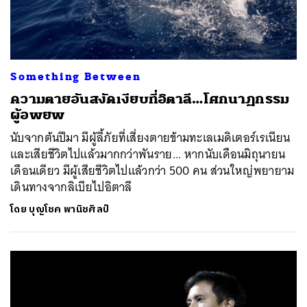
Something Between
ความตายอันสงัดเงียบที่อิตาลี…โศกนาฏกรรม
ผู้อพยพ
นับจากต้นปีมา มีผู้ลี้ภัยที่เสี่ยงตายข้ามทะเลเมดิเตอร์เรเนียน
และเสียชีวิตไปแล้วมากกว่าพันราย... หากนับเดือนมิถุนายน
เดือนเดียว มีผู้เสียชีวิตไปแล้วกว่า 500 คน ส่วนใหญ่พยายาม
เดินทางจากลิเบียไปอิตาลี
โดย
บุญโชค พานิชศิลป์