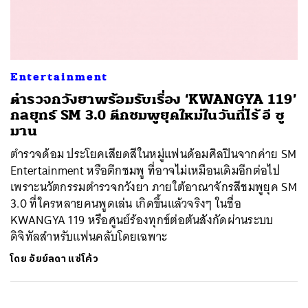
ค้นหา
Entertainment
SHARE
TWEET
LINE
EMAIL
ตำรวจกวังยาพร้อมรับเรื่อง ‘KWANGYA 119’
กลยุทธ์ SM 3.0 ตึกชมพูยุคใหม่ในวันที่ไร้ อี ซู
มาน
ตำรวจด้อม ประโยคเสียดสีในหมู่แฟนด้อมศิลปินจากค่าย SM
Entertainment หรือตึกชมพู ที่อาจไม่เหมือนเดิมอีกต่อไป
เพราะนวัตกรรมตำรวจกวังยา ภายใต้อาณาจักรสีชมพูยุค SM
3.0 ที่ใครหลายคนพูดเล่น เกิดขึ้นแล้วจริงๆ ในชื่อ
KWANGYA 119 หรือศูนย์ร้องทุกข์ต่อต้นสังกัดผ่านระบบ
ดิจิทัลสำหรับแฟนคลับโดยเฉพาะ
โดย
อัยย์ลดา แซ่โค้ว