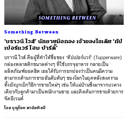
ค้นหา
Something Between
SHARE
TWEET
LINE
EMAIL
‘บราวนี ไวส์’ นักขายมือทอง เจ้าของไอเดีย ‘ทัป
เปอร์แวร์ โฮม ปาร์ตี้’
บราวนี ไวส์ คือผู้ที่ทำให้ชื่อของ ‘ทัปเปอร์แวร์’ (Tupperware)
กล่องพลาสติกขนาดต่างๆ ที่ใช้บรรจุอาหาร กลายเป็น
ผลิตภัณฑ์ยอดฮิต เธอได้รับการยกย่องว่าเป็นคนมีความ
สามารถด้านการขายอันดับต้นๆ ของโลกในยุคหลังสงคราม
ทั้งยังบุกเบิกวิธีการขายใหม่ๆ เช่น ให้แม่บ้านซึ่งมาจากแวดวง
เดียวกับลูกค้ามาเป็นพนักงานขาย และคิดค้นการขายด้วยการ
จัดอีเวนต์
โดย
บุญโชค พานิชศิลป์