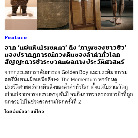
ค้นหา
SHARE
TWEET
LINE
EMAIL
Feature
จาก ‘แผ่นหินโรเซตตา’ ถึง ‘ภาพของชาวยิว’
มองปรากฏการณ์ทวงคืนของล้ำค่าทั่วโลก
สัญญะการชำระบาดแผลทางประวัติศาสตร์
จากกระแสการกลับมาของ Golden Boy และประติมากรรม
สตรีนั่งพนมมือเหนือศีรษะ The Momentum พาย้อนดู
ประวัติศาสตร์ทวงคืนสิ่งของล้ำค่าทั่วโลก ตั้งแต่โบราณวัตถุ
เก่าแก่จากอารยธรรมอายุพันปี จนถึงภาพวาดของชาวยิวที่ถูก
ฉกฉวยไปในช่วงสงครามโลกครั้งที่ 2
โดย
อัยย์ลดา แซ่โค้ว