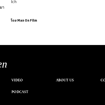
Ich
ะมา
โดย
Man On Film
en
VIDEO
ABOUT US
C
PODCAST